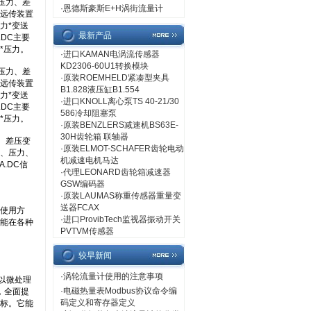
·
恩德斯豪斯E+H涡街流量计
最新产品
·
进口KAMAN电涡流传感器
KD2306-60U1转换模块
·
原装ROEMHELD紧凑型夹具
B1.828液压缸B1.554
·
进口KNOLL离心泵TS 40-21/30
586冷却阻塞泵
·
原装BENZLERS减速机BS63E-
30H齿轮箱 联轴器
·
原装ELMOT-SCHAFER齿轮电动
机减速电机马达
·
代理LEONARD齿轮箱减速器
GSW编码器
·
原装LAUMAS称重传感器重量变
送器FCAX
·
进口ProvibTech监视器振动开关
PVTVM传感器
较早新闻
·
涡轮流量计使用的注意事项
·
电磁热量表Modbus协议命令编
码定义和寄存器定义