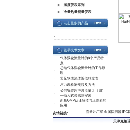
温度仪表系列
冷量热量能量仪表
点击量多的产品
·
较早技术文章
气体涡轮流量计的8个产品特
·
点
总结气体涡轮流量计的工作原
·
理
常见物质流体近似粘度表
·
压力表检测规程及方法
·
如何安装超声波流量计（四）
·
—插入式传感器安装
新版GMP认证解读与压差表的
·
应用
流量计厂家
金属探测器
I
友情链接:
天津克莱瑞