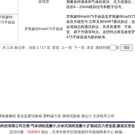
器现货
罗斯蒙特Hart475手操器
共 118 条记录，当前 1 / 17 页 首页 上一页
下一页
末页
跳转到第
页
PC网络摄像机
复合盐雾试验箱
塑料磁力泵
淋雨试验箱
液位计
大庆租车公司
科技有限公司主营:
气体涡轮流量计
,
分体式涡街流量计
,
扩散硅压力变送器
,
微差压变送
总访问量：
566963
地址：天津市南开区西湖道85号俊城商务中心 邮编：