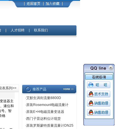
馈
|
人才招聘
|
联系我们
仪表系列
>>
推荐产品
·
艾默生涡街流量8800D
·
原装Rosemount电磁流量计
·
原装E+H电磁流量变送器
·
西门子雷达料位计现货
·
原装罗斯蒙特质量流量计DN25