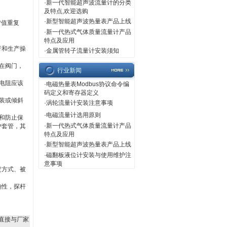
·
新一代智能超声波流量计的分类
及特点,欢迎选购
·
新型智能超声波热量表产品上线
*值重复
·
新一代热式气体质量流量计产品
特点及应用
行和生产操
·
金属管转子流量计安装须知
在阀门，
行业新闻
电阻应该
·
电磁热量表Modbus协议命令编
码定义和寄存器定义
装或倾斜
·
涡轮流量计安装注意事项
·
电磁流量计选用原则
和防止保
·
新一代热式气体质量流量计产品
护套管，其
特点及应用
·
新型智能超声波热量表产品上线
·
磁翻板液位计安装与使用维护注
意事项
定方式、被
确性，探杆
直接与厂家