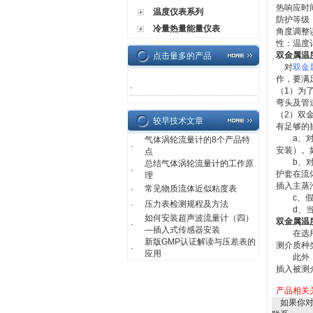
热响应时
温度仪表系列
防护等级
冷量热量能量仪表
角度调整
性：温度
双金属温
点击量多的产品
对
双金
作，要满
·
（
1
）为
弯头及管
（
2
）双
较早技术文章
有足够的
a
、
气体涡轮流量计的8个产品特
·
安装
）
。
点
b
、
总结气体涡轮流量计的工作原
·
护套在流
理
插入主蒸
常见物质流体近似粘度表
·
c
、
压力表检测规程及方法
·
d
、
如何安装超声波流量计（四）
双金属温
·
—插入式传感器安装
在选用双
新版GMP认证解读与压差表的
测介质种
·
应用
此外，双
插入被测
产品相关
如果你