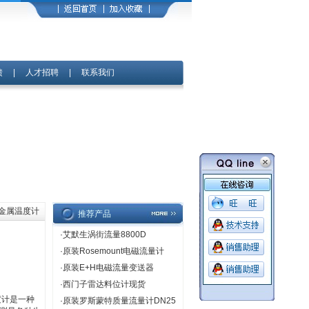
馈
|
人才招聘
|
联系我们
双金属温度计
推荐产品
·
艾默生涡街流量8800D
·
原装Rosemount电磁流量计
·
原装E+H电磁流量变送器
·
西门子雷达料位计现货
度计是一种
·
原装罗斯蒙特质量流量计DN25