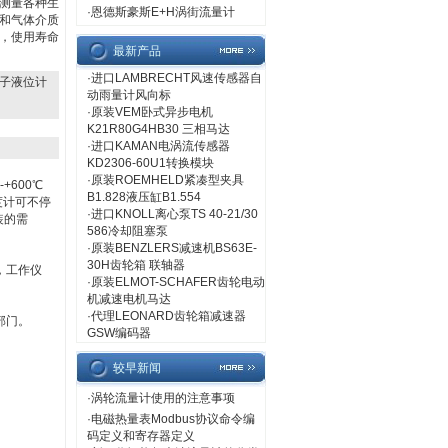
测量各种生
·
恩德斯豪斯E+H涡街流量计
汽和气体介质
，使用寿命
最新产品
·
进口LAMBRECHT风速传感器自
子液位计
动雨量计风向标
·
原装VEM卧式异步电机
K21R80G4HB30 三相马达
·
进口KAMAN电涡流传感器
KD2306-60U1转换模块
·
原装ROEMHELD紧凑型夹具
-+
600
℃
B1.828液压缸B1.554
度计可不停
·
进口KNOLL离心泵TS 40-21/30
装的需
586冷却阻塞泵
·
原装BENZLERS减速机BS63E-
30H齿轮箱 联轴器
，工作仪
·
原装ELMOT-SCHAFER齿轮电动
机减速电机马达
·
代理LEONARD齿轮箱减速器
部门。
GSW编码器
较早新闻
·
涡轮流量计使用的注意事项
·
电磁热量表Modbus协议命令编
码定义和寄存器定义