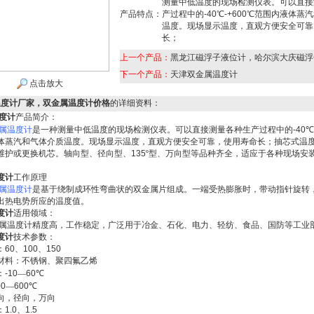
测量中低温度的现场检测仪表。可以直接
产品特点：
产过程中的-40℃-+600℃范围内液体蒸
温度。现场显示温度，直观方便安全可靠
长；
上一个产品：
黑龙江磁浮子液位计，哈尔滨大庆磁浮
下一个产品：
天津双金属温度计
点击放大
温度计厂家，双金属温度计价格
的详细资料：
度计
产品简介：
属温度计
是一种测量中低温度的现场检测仪表。可以直接测量各种生产过程中的
-40
℃
体蒸汽和气体介质温度。现场显示温度，直观方便安全可靠，使用寿命长；抽芯式温
维护或更换机芯。轴向型、径向型、
135
º型、万向型等品种齐全，适应于各种现场安
度计
工作原理
属温度计
是基于绕制成环性弯曲状的双金属片组成。一端受热膨胀时，带动指针旋转
出热电势所应的温度值。
度计
适用领域：
属温度计精度高，工作稳定，广泛用于冶金、石化、电力、轻纺、食品、国防等工业
度计
技术参数：
：
60
、
100
、
150
材料：不锈钢、聚四氟乙烯
：
-10
—
60
℃
00
—
600
℃
向，径向，万向
：
1.0
、
1.5