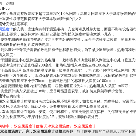
间：≤
40s
：
IP55
误差：角度调整误差应不超过其量程的
1.0
％回差：温度计回差应不大于基本误差限的
计重复性极限范围切应不大于基本误差限*值的
1
／
2
度计
安装注意事项
属温度计
的安装，应注意有利于测温准确，安全可考及维修方便，而且不影响设备运
足以上要求，在选择对热电阻的安装部位和插入深度时要注意以下几点：
了使热电阻的测量端与被测介质之间有充分的热交换，应合理选择测点位置，尽量避免
道和设备的死角附近装设热电阻。
金属温度计带有保护套管的热电阻有传热和散热损失，为了减少测量误差，热电偶和热
插入深度：
对于测量管道中心流体温度的热电阻，一般都应将其测量端插入到管道中心处
（
垂直安
如被测流体的管道直径是
200
毫米
，那热电阻插入深度应选择
100
毫米
；
对于高温高压和高速流体的温度测量
（
如主蒸汽温度
）
，为了减小保护套对流体的阻力
体作用下发生断裂，可采取保护管浅插方式或采用热套式热电阻。浅插式的热电阻保
汽管道的深度应不小于
75mm
；热套式热电阻的标准插入深度为
100mm
；
假如需要测量是烟道内烟气的温度，尽管烟道直径为
4m
，热电阻插入深度
1 m
即可；
当测量原件插入深度超过
1m
时，应尽可能垂直安装，或加装支撑架和保护套管。
度计
选购指南：
金属温度计时要充分考虑实际应用环境和要求，如表盘直径、精度等级、安装固
类及环境危险性等。除此之外，还要重视性价比和维护工作量等因素。
金属温度计在运输、安装、使用过程中，应避免碰撞温度探杆，为保证测量的准
介质的长度应不小于探杆长度的
2/3
，安装时禁止扭动仪表外壳。
关键字：
双金属温度计价格
天津双金属温度计
双金属温度计
对
双金属温度计厂家，双金属温度计价格
感兴趣，想了解更详细的产品信息，填写下表