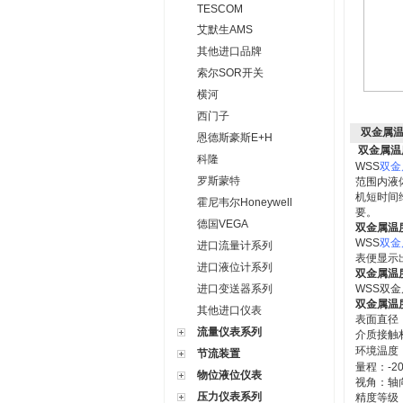
TESCOM
艾默生AMS
其他进口品牌
索尔SOR开关
横河
西门子
双金属
恩德斯豪斯E+H
双金属温
科隆
WSS
双金
罗斯蒙特
范围内液
机短时间
霍尼韦尔Honeywell
要。
德国VEGA
双金属温
WSS
双金
进口流量计系列
表便显示
进口液位计系列
双金属温
进口变送器系列
WSS
双金
双金属温
其他进口仪表
表面直径
流量仪表系列
介质接触
环境温度
节流装置
量程：
-2
物位液位仪表
视角：轴
压力仪表系列
精度等级