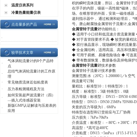
积的瞬时流体流量，所以，金属管转子流
温度仪表系列
在浮子的内部，镶嵌一高性能*磁体，当
冷量热量能量仪表
场。在锥形管的外面，安装一磁传感器
递到指示器中， 通过检测和处理后， *
号。唐山耐腐蚀金属管转子流量计,金
点击量多的产品
金属管转子流量计
功能特点：
◆ 适用于小口径和低流速介质流量测量
·
◆ 对于直管段要求不高 ◆ 较宽的量程比1
◆ 双行液晶显示，现场瞬时/累积流量显
◆ 全金属结构，适用高温、高压和强腐
较早技术文章
◆ 可用于易燃、易爆危险场合 ◆ 可选
◆ 带有数据恢复，数据备份及掉电保护功
气体涡轮流量计的8个产品特
·
金属管转子流量计
技术参数
点
金属管转子流量计技术参数
总结气体涡轮流量计的工作原
·
测量范围:水（20℃）1-200000 l／h 空
理
殊流量可订制
·
常见物质流体近似粘度表
量程比：标准型10：1 特殊型20：1
·
压力表检测规程及方法
精度： 标准型1．5级 特殊型1．0级
如何安装超声波流量计（四）
压力等级：标准型： DN15－DN50 4.0MPa 
·
—插入式传感器安装
特殊型： DN15－DN50 25MPa ?DN80-DN
新版GMP认证解读与压差表的
夹套的压力等级为1．6MPa
·
应用
特殊型在选型和订货前应与工厂协商
压力损失：7kPa-70kPa
介质温度：标准型：－80℃-＋200℃：PT
高温型：*高可达400℃
介质粘度：DN15: <5mPa.s（F15.1-F15.