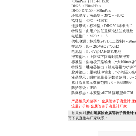
<30mPa.s（F15.4-F15.8）
DN25: <250mPFa.s
DN50-DN150: <300mPa.s
环境温度：液晶型－30℃－+85℃
指针型－40℃－+120℃
连接形式：标准型：DIN2501标准法兰
特殊型：由用户的任意标准法兰或螺纹
电缆接口：M20＊1．5
供电电源：标准型24VDC二线制4－20mA
交流型：85－265VAC ? ?50HZ
电池型：3．6V@4AH镍氢电池
报警输出：上限或下限瞬时流量报警
标准型：集电极开路输出（*大100mA@3
特殊型：继电器输出（触点容量*大*@25
脉冲输出：累积脉冲输出，*小间隔50毫
液晶显示：瞬时流量显示数值范围：0－50
累计流量显示数值范围：0－99999999
防护等级：IP65
防爆标志：本安型iaⅡCT6 隔爆型dⅡCT6
产品相关关键字：
金属管转子流量计
唐
流量计价格
金属管转子流量计厂家
如果你对
唐山耐腐蚀金属管转子流量计,
写下表直接与厂家联系：