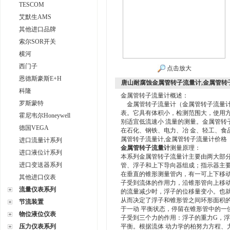
TESCOM
艾默生AMS
其他进口品牌
索尔SOR开关
横河
西门子
点击放大
恩德斯豪斯E+H
唐山耐腐蚀金属管转子流量计,金属管转
科隆
金属管转子流量计概述：
罗斯蒙特
金属管转子流量计（金属管转子流量计
表。它具有体积小，检测范围大，使用
霍尼韦尔Honeywell
别适宜低流速小 流量的测量。金属管转
德国VEGA
在石化、钢铁、电力、冶 金、轻工、食
属管转子流量计,金属管转子流量计价格
进口流量计系列
金属管转子流量计
测量原理：
进口液位计系列
本系列金属管转子流量计主要由两大部
进口变送器系列
管、浮子和上下导向器组成；指示器主
在垂直的锥形测量管内，有一可上下移
其他进口仪表
子受到流体的作用力，沿锥形管向上移动
流量仪表系列
的流量减少时，浮子的位移量变小。也就
从而决定了浮子和锥形管之间环形面积
节流装置
于一动 平衡状态，停留在锥形管中的一
物位液位仪表
子受到三个力的作用：浮子的重力G，浮
压力仪表系列
平衡。根据流体 动力学的柏努力方程、