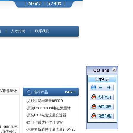
馈
|
人才招聘
|
联系我们
>V锥流量计
推荐产品
·
艾默生涡街流量8800D
·
原装Rosemount电磁流量计
·
原装E+H电磁流量变送器
·
西门子雷达料位计现货
计保证流体
·
原装罗斯蒙特质量流量计DN25
，β值可保