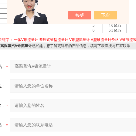
0
0.25MPa
1
0.6 MPa
2
1.0 MPa
3
1.6 MPa
4
2.5 MPa
5
4.0 MPa
6
6.3 MPa
关键字：
一体V锥流量计
差压式锥型流量计
V锥型流量计
V型锥流量计价格
V锥节流
对
高温蒸汽V锥流量计
感兴趣，想了解更详细的产品信息，填写下表直接与厂家联系：
品：
位：
名：
话：