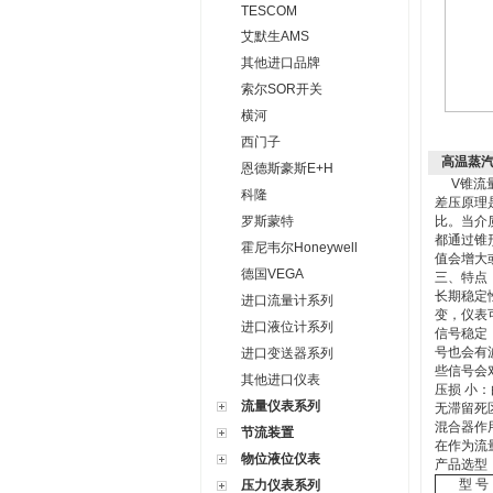
TESCOM
艾默生AMS
其他进口品牌
索尔SOR开关
横河
西门子
高温蒸汽
恩德斯豪斯E+H
V锥流量
科隆
差压原理
罗斯蒙特
比。当介
都通过锥
霍尼韦尔Honeywell
值会增大
德国VEGA
三、特点
长期稳定
进口流量计系列
变，仪表
进口液位计系列
信号稳定
号也会有
进口变送器系列
些信号会
其他进口仪表
压损 小
流量仪表系列
无滞留死
混合器作
节流装置
在作为流
物位液位仪表
产品选型
型 号
压力仪表系列