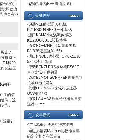
信号稳定：
·
恩德斯豪斯E+H涡街流量计
是说即使流
号也会有波
最新产品
·
原装VEM卧式异步电机
K21R80G4HB30 三相马达
计
·
进口KAMAN电涡流传感器
KD2306-60U1转换模块
·
原装ROEMHELD紧凑型夹具
B1.828液压缸B1.554
用历史了。
·
进口KNOLL离心泵TS 40-21/30
平方根成正
586冷却阻塞泵
P1和P2
·
原装BENZLERS减速机BS63E-
之间的差压
30H齿轮箱 联轴器
·
原装ELMOT-SCHAFER齿轮电动
机减速电机马达
长期不
·
代理LEONARD齿轮箱减速器
GSW编码器
件产生的信
·
原装LAUMAS称重传感器重量变
动信号，这
送器FCAX
动信号。
较早新闻
形流量计
·
涡轮流量计使用的注意事项
。
·
电磁热量表Modbus协议命令编
码定义和寄存器定义