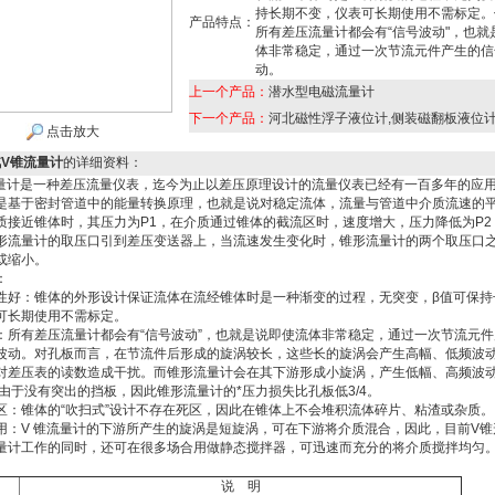
持长期不变，仪表可长期使用不需标定。
产品特点：
所有差压流量计都会有“信号波动"，也就
体非常稳定，通过一次节流元件产生的信
动。
上一个产品：
潜水型电磁流量计
下一个产品：
河北磁性浮子液位计,侧装磁翻板液位
点击放大
V锥流量计
的详细资料：
计是一种差压流量仪表，迄今为止以差压原理设计的流量仪表已经有一百多年的应
是基于密封管道中的能量转换原理，也就是说对稳定流体，流量与管道中介质流速的
质接近锥体时，其压力为P1，在介质通过锥体的截流区时，速度增大，压力降低为P2，
形流量计的取压口引到差压变送器上，当流速发生变化时，锥形流量计的两个取压口
或缩小。
：
性好：锥体的外形设计保证流体在流经锥体时是一种渐变的过程，无突变，β值可保持
可长期使用不需标定。
：所有差压流量计都会有“信号波动”，也就是说即使流体非常稳定，通过一次节流元
波动。对孔板而言，在节流件后形成的旋涡较长，这些长的旋涡会产生高幅、低频波
对差压表的读数造成干扰。而锥形流量计会在其下游形成小旋涡，产生低幅、高频波
：由于没有突出的挡板，因此锥形流量计的*压力损失比孔板低3/4。
区：锥体的“吹扫式”设计不存在死区，因此在锥体上不会堆积流体碎片、粘渣或杂质。
用：V 锥流量计的下游所产生的旋涡是短旋涡，可在下游将介质混合，因此，目前V锥
量计工作的同时，还可在很多场合用做静态搅拌器，可迅速而充分的将介质搅拌均匀
说 明