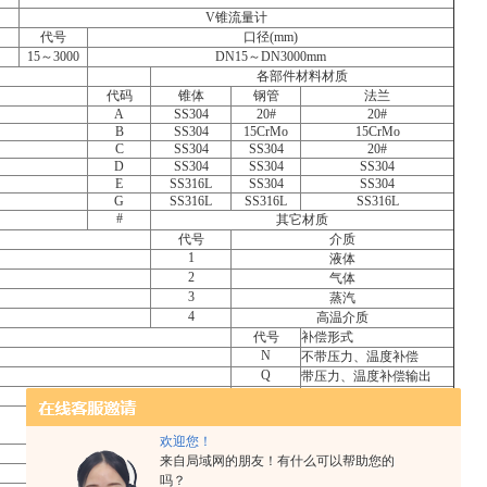
V
锥流量计
代号
口径(mm)
15
～3000
DN15
～DN3000mm
各部件材料材质
代码
锥体
钢管
法兰
A
SS304
20#
20#
B
SS304
15CrMo
15CrMo
C
SS304
SS304
20#
D
SS304
SS304
SS304
E
SS316L
SS304
SS304
G
SS316L
SS316L
SS316L
#
其它材质
代号
介质
1
液体
2
气体
3
蒸汽
4
高温介质
代号
补偿形式
N
不带压力、温度补偿
Q
带压力、温度补偿输出
代号
连接形式
L
螺纹连接（适用于小口
径）
欢迎您！
W
法兰连接
来自局域网的朋友！有什么可以帮助您的
代号
压力等级
吗？