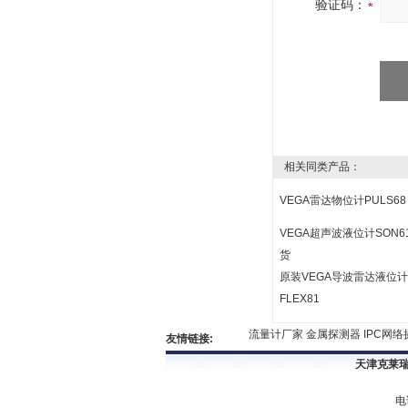
验证码：
相关同类产品：
VEGA雷达物位计PULS68
VEGA超声波液位计SON6
货
原装VEGA导波雷达液位计
FLEX81
流量计厂家
金属探测器
IPC网络摄
友情链接:
天津克莱瑞
电