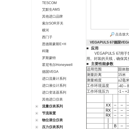
TESCOM
艾默生AMS
其他进口品牌
索尔SOR开关
横河
点击放大
西门子
VEGAPULS 67德国VE
恩德斯豪斯E+H
■
应用
科隆
VEGAPULS 67
用于
罗斯蒙特
用。封装的天线，确保其
■
主要性能参数
霍尼韦尔Honeywell
适用范围
固体
德国VEGA
测量距离
15
米
进口流量计系列
测量精度
±2
毫
进口液位计系列
工作环境温度
-40
～
8
工作环境压力
-1
～
+2
进口变送器系列
其他进口仪表
XX
┄
┄
┄
流量仪表系列
RX
┄
┄
┄
节流装置
RX
┄
┄
┄
物位液位仪表
│
│
B
┄
┄
压力仪表系列