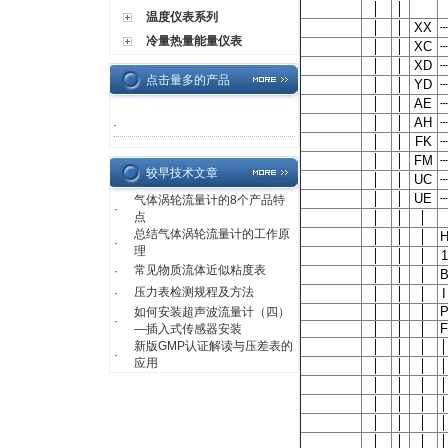
│
│
温度仪表系列
│
│
XX
┄
冷量热量能量仪表
│
│
XC
┄
│
│
XD
┄
点击量多的产品
│
│
YD
┄
│
│
AE
┄
│
│
AH
┄
·
│
│
FK
┄
│
│
FM
┄
较早技术文章
│
│
UC
┄
│
│
UE
┄
气体涡轮流量计的8个产品特
·
点
│
│
│
总结气体涡轮流量计的工作原
│
│
│
·
理
│
│
│
1
常见物质流体近似粘度表
·
│
│
│
压力表检测规程及方法
·
│
│
│
I
│
│
│
如何安装超声波流量计（四）
·
│
│
│
F
—插入式传感器安装
新版GMP认证解读与压差表的
│
│
│
│
·
应用
│
│
│
│
│
│
│
│
│
│
│
│
│
│
│
│
│
│
│
│