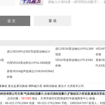
请输入计算结果（填写阿拉伯数字），如
进口VEGA雷达物位计PULS68
VEGA
进口VEGAFLEX82导波雷达物位计
现货
价格
1现
VEGA导波雷达物位计FLEX82
原装V
代理VEGA雷达料位计PULS68现货
价格
FLEX8
原装VEGA超声波液位计VEGASON62
价格
像机
复合盐雾试验箱
塑料磁力泵
淋雨试验箱
液位计
大庆租车公司
科技有限公司主营:
气体涡轮流量计
,
分体式涡街流量计
,
扩散硅压力变送器
,
微差压变送
总访问量：
567265
地址：天津市南开区西湖道85号俊城商务中心 邮编：
话：86-022-27612884 传真：86-022-27612884 手机：18602647037 联系人：刘