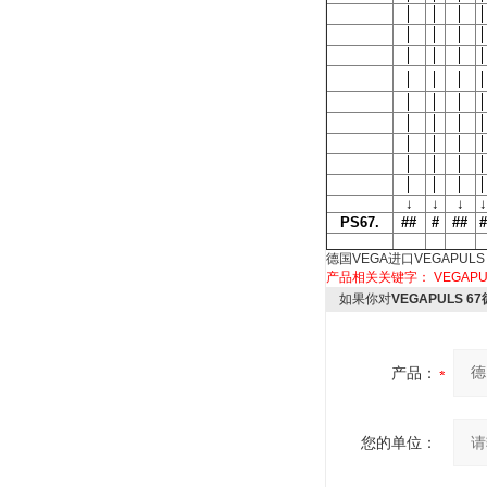
│
│
│
│
│
│
│
│
│
│
│
│
│
│
│
│
│
│
│
│
│
│
│
│
│
│
│
│
│
│
│
│
│
│
│
│
↓
↓
↓
↓
PS67.
##
#
##
#
德国VEGA进口VEGAPUL
产品相关关键字：
VEGAPU
如果你对
VEGAPULS 6
产品：
您的单位：