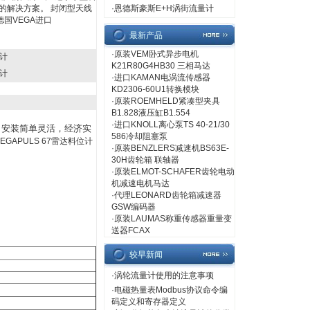
惠的解决方案。 封闭型天线
·
恩德斯豪斯E+H涡街流量计
国VEGA进口
最新产品
·
原装VEM卧式异步电机
位计
K21R80G4HB30 三相马达
位计
·
进口KAMAN电涡流传感器
KD2306-60U1转换模块
·
原装ROEMHELD紧凑型夹具
B1.828液压缸B1.554
·
进口KNOLL离心泵TS 40-21/30
。安装简单灵活，经济实
586冷却阻塞泵
EGAPULS 67雷达料位计
·
原装BENZLERS减速机BS63E-
30H齿轮箱 联轴器
·
原装ELMOT-SCHAFER齿轮电动
机减速电机马达
·
代理LEONARD齿轮箱减速器
GSW编码器
·
原装LAUMAS称重传感器重量变
送器FCAX
较早新闻
·
涡轮流量计使用的注意事项
·
电磁热量表Modbus协议命令编
码定义和寄存器定义