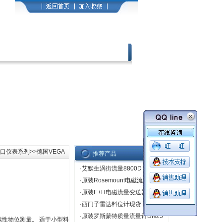
馈
|
人才招聘
|
联系我们
口仪表系列
>>德国VEGA
推荐产品
·
艾默生涡街流量8800D
·
原装Rosemount电磁流量计
·
原装E+H电磁流量变送器
·
西门子雷达料位计现货
·
原装罗斯蒙特质量流量计DN25
持续性物位测量。 适于小型料