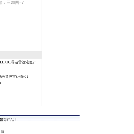
：三加四=7
FLEX81导波雷达液位计
EGA导波雷达物位计
2
器
等产品！
世博