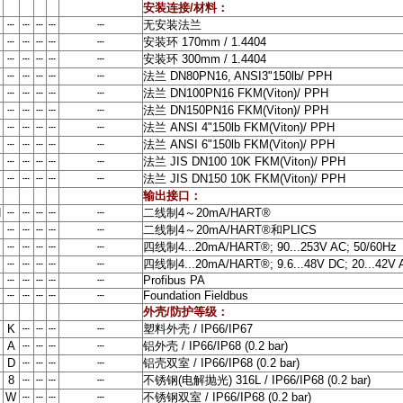
安装连接
/
材料：
┄
┄
┄
┄
┄
无安装法兰
┄
┄
┄
┄
┄
安装环
170mm / 1.4404
┄
┄
┄
┄
┄
安装环
300mm / 1.4404
┄
┄
┄
┄
┄
法兰
DN80PN16, ANSI3"150lb/ PPH
┄
┄
┄
┄
┄
法兰
DN100PN16 FKM(Viton)/ PPH
┄
┄
┄
┄
┄
法兰
DN150PN16 FKM(Viton)/ PPH
┄
┄
┄
┄
┄
法兰
ANSI 4"150lb FKM(Viton)/ PPH
┄
┄
┄
┄
┄
法兰
ANSI 6"150lb FKM(Viton)/ PPH
┄
┄
┄
┄
┄
法兰
JIS DN100 10K FKM(Viton)/ PPH
┄
┄
┄
┄
┄
法兰
JIS DN150 10K FKM(Viton)/ PPH
输出接口：
H
┄
┄
┄
┄
┄
二线制
4
～
20mA/HART®
┄
┄
┄
┄
┄
二线制
4
～
20mA/HART®
和
PLICS
B
┄
┄
┄
┄
┄
四线制
4...20mA/HART®; 90...253V AC; 50/60Hz
┄
┄
┄
┄
┄
四线制
4...20mA/HART®; 9.6...48V DC; 20...42V 
P
┄
┄
┄
┄
┄
Profibus PA
┄
┄
┄
┄
┄
Foundation Fieldbus
外壳
/
防护等级：
K
┄
┄
┄
┄
塑料外壳
/ IP66/IP67
A
┄
┄
┄
┄
铝外壳
/ IP66/IP68 (0.2 bar)
D
┄
┄
┄
┄
铝壳双室
/ IP66/IP68 (0.2 bar)
8
┄
┄
┄
┄
不锈钢
(
电解抛光
) 316L / IP66/IP68 (0.2 bar)
W
┄
┄
┄
┄
不锈钢双室
/ IP66/IP68 (0.2 bar)