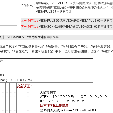
罐和容器。 VEGAPULS 67 安装简便灵活，提供经济实
产品特点：
系统即便在严重脏污的环境中也能确保免维护持续工作。德
VEGAPULS 67雷达料位计
上一个产品：
VEGAPULS 69德国VEGA进口VEGAPULS 69雷达料
下一个产品：
VEGASON 61德国VEGA进口VEGASON 61超声波液
GA进口VEGAPULS 67雷达料位计
的详细资料：
简单工艺条件下固体散料物位的连续测量。它特别适合用于较小的料仓和容器
免维护。即使在蒸气，粉尘和噪音的条件下，也可以准确测量。
德国VEGA进口V
散料
米
0
℃
bar (-100
～
+200 kPa)
安全认证：
┄
┄
┄
┄
┄
无防爆要求
┄
┄
┄
┄
┄
ATEX II 1D,1/2D,2D Ex t IIIC T…Da,Da/Db,Db
┄
┄
┄
┄
┄
IEC Ex t IIIC T…Da,Da/Db,Db
版本
/
材料
/
工作温度：
┄
┄
┄
┄
┄
塑料喇叭天线
ø80mm / PP / -40
～
80°C