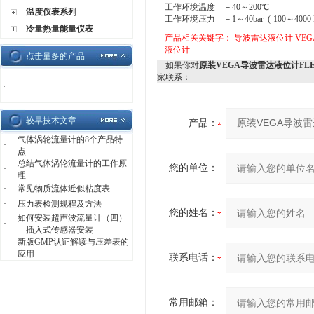
工作环境温度 －40～200℃
温度仪表系列
工作环境压力 －1～40bar (-100～4000 
冷量热量能量仪表
产品相关关键字：
导波雷达液位计
VE
液位计
点击量多的产品
如果你对
原装VEGA导波雷达液位计FLEX
家联系：
·
较早技术文章
产品：
气体涡轮流量计的8个产品特
·
点
总结气体涡轮流量计的工作原
您的单位：
·
理
·
常见物质流体近似粘度表
·
压力表检测规程及方法
您的姓名：
如何安装超声波流量计（四）
·
—插入式传感器安装
新版GMP认证解读与压差表的
·
应用
联系电话：
常用邮箱：