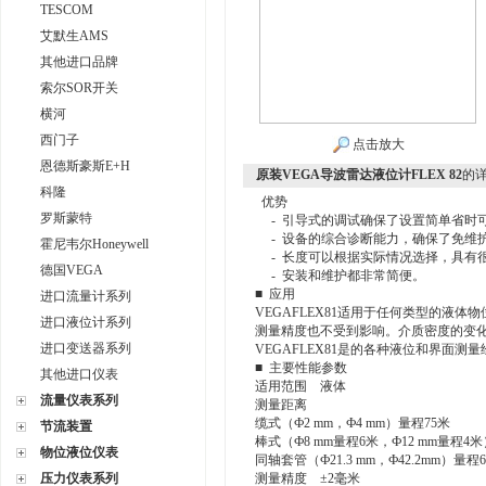
TESCOM
艾默生AMS
其他进口品牌
索尔SOR开关
横河
西门子
点击放大
恩德斯豪斯E+H
原装VEGA导波雷达液位计FLEX 82
的
科隆
优势
罗斯蒙特
- 引导式的调试确保了设置简单省时
- 设备的综合诊断能力，确保了免维
霍尼韦尔Honeywell
- 长度可以根据实际情况选择，具有
德国VEGA
- 安装和维护都非常简便。
■ 应用
进口流量计系列
VEGAFLEX81适用于任何类型的液
进口液位计系列
测量精度也不受到影响。介质密度的变化
进口变送器系列
VEGAFLEX81是的各种液位和界面测
■ 主要性能参数
其他进口仪表
适用范围 液体
流量仪表系列
测量距离
缆式（Ф2 mm，Ф4 mm）量程75米
节流装置
棒式（Ф8 mm量程6米，Ф12 mm量程4米
物位液位仪表
同轴套管（Ф21.3 mm，Ф42.2mm）量程
压力仪表系列
测量精度 ±2毫米