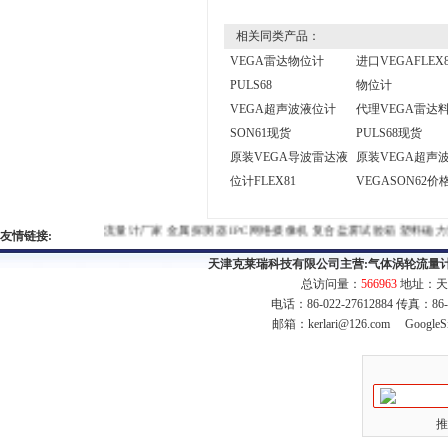
相关同类产品：
VEGA雷达物位计
进口VEGAFLEX
PULS68
物位计
VEGA超声波液位计
代理VEGA雷达
SON61现货
PULS68现货
原装VEGA导波雷达液
原装VEGA超声
位计FLEX81
VEGASON62价
流量计厂家
金属探测器
IPC网络摄像机
复合盐雾试验箱
塑料磁力
友情链接:
天津克莱瑞科技有限公司主营:
气体涡轮流量
总访问量：
566963
地址：天
电话：86-022-27612884 传真：86
邮箱：
kerlari@126.com
GoogleS
推