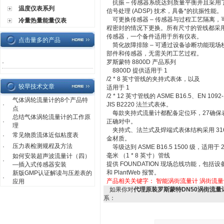
抗振 – 传感器系统达到质量平衡并且采用
温度仪表系列
信号处理 (ADSP) 技术，具备*的抗振性能。
可更换传感器 – 传感器与过程工艺隔离，
冷量热量能量仪表
程密封的情况下更换。所有尺寸的管线都采
传感器，一个备件适用于所有仪表。
点击量多的产品
简化故障排除 – 可通过设备诊断功能现场
部件和传感器，无需关闭工艺过程。
罗斯蒙特 8800D 产品系列
·
8800D 提供适用于 1
/2 * 8 英寸管线的夹持式表体，以及
较早技术文章
适用于 1
/2 * 12 英寸管线的 ASME B16.5、EN 1092-
气体涡轮流量计的8个产品特
·
JIS B2220 法兰式表体。
点
每款夹持式流量计都配备定位环，27确保
总结气体涡轮流量计的工作原
·
正确对中。
理
夹持式、法兰式及焊端式表体结构采用 31
常见物质流体近似粘度表
·
金材质。
压力表检测规程及方法
·
等级达到 ASME B16.5 1500 级，适用于 25
毫米 （1 * 8 英寸）管线
如何安装超声波流量计（四）
·
提供 FOUNDATION 现场总线功能，包括设
—插入式传感器安装
和 PlantWeb 报警。
新版GMP认证解读与压差表的
·
产品相关关键字：
智能涡街流量计
涡街流量
应用
如果你对
代理原装罗斯蒙特DN50涡街流量
系：