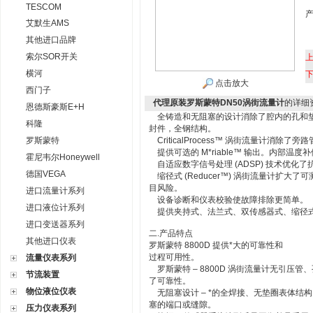
TESCOM
艾默生AMS
其他进口品牌
索尔SOR开关
横河
点击放大
西门子
代理原装罗斯蒙特DN50涡街流量计
的详细
恩德斯豪斯E+H
全铸造和无阻塞的设计消除了腔内的孔和垫
科隆
封件，全钢结构。
罗斯蒙特
CriticalProcess™ 涡街流量计消
提供可选的 M*riable™ 输出。内部温
霍尼韦尔Honeywell
自适应数字信号处理 (ADSP) 技术优化
德国VEGA
缩径式 (Reducer™) 涡街流量计扩大
目风险。
进口流量计系列
设备诊断和仪表校验使故障排除更简单。
进口液位计系列
提供夹持式、法兰式、双传感器式、缩径
进口变送器系列
二.产品特点
其他进口仪表
罗斯蒙特 8800D 提供*大的可靠性和
过程可用性。
流量仪表系列
罗斯蒙特 – 8800D 涡街流量计无引压管
节流装置
了可靠性。
物位液位仪表
无阻塞设计 – *的全焊接、无垫圈表体结
塞的端口或缝隙。
压力仪表系列