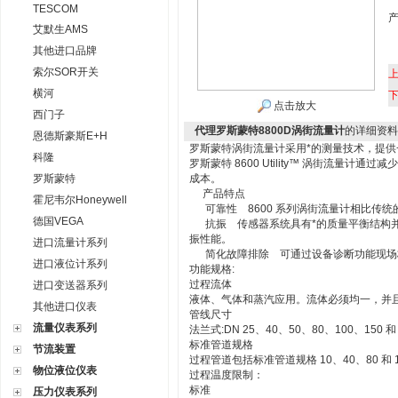
TESCOM
艾默生AMS
其他进口品牌
索尔SOR开关
横河
点击放大
西门子
代理罗斯蒙特8800D涡街流量计
的详细资料
恩德斯豪斯E+H
罗斯蒙特涡街流量计采用*的测量技术，提
科隆
罗斯蒙特 8600 Utility™ 涡街流量
罗斯蒙特
成本。
产品特点
霍尼韦尔Honeywell
可靠性 8600 系列涡街流量计相比传统
德国VEGA
抗振 传感器系统具有*的质量平衡结构并且
振性能。
进口流量计系列
简化故障排除 可通过设备诊断功能现场
进口液位计系列
功能规格:
过程流体
进口变送器系列
液体、气体和蒸汽应用。流体必须均一，并
其他进口仪表
管线尺寸
流量仪表系列
法兰式:DN 25、40、50、80、100、150 和
标准管道规格
节流装置
过程管道包括标准管道规格 10、40、80 和 
物位液位仪表
过程温度限制：
标准
压力仪表系列