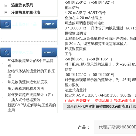
-50 到 250°C （–58 到 482°F）
温度仪表系列
输出信号
冷量热量能量仪表
4-20 mA 数字 HART 信号
叠加在 4-20 mA 信号上
可选的可调定标脉冲输出
点击量多的产品
0 * 10000 Hz ；晶体管开闭以及通过 HA
模拟输出调节
·
工程单位以及高低量程值可由用户选择。输出
供 20 mA。调整量程范围无需频率输入。
环境温度限值
较早技术文章
工作
-50 到 85°C （–58 到 185°F）
气体涡轮流量计的8个产品特
·
对于配有现场显示器的流量计，为 –20 到 85°C
点
储存
总结气体涡轮流量计的工作原
·
-50 到 121°C （–58 到 250°F）
理
对于配有现场显示器的流量计，为 –46 到 85°C
常见物质流体近似粘度表
·
压力限制
压力表检测规程及方法
·
法兰式流量计
如何安装超声波流量计（四）
额定为 ASME B16.5 (ANSI) 150、300 级，E
·
—插入式传感器安装
产品相关关键字：
涡街流量计
气体涡街流量
新版GMP认证解读与压差表的
如果你对
代理罗斯蒙特8800D涡街流量计
感
·
应用
产品：