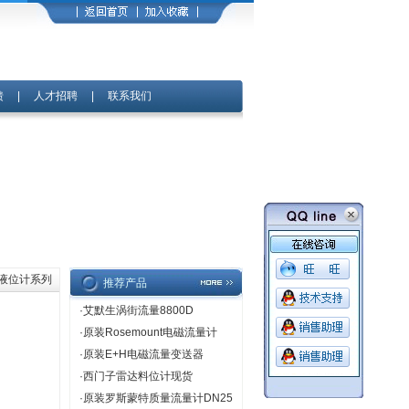
馈
|
人才招聘
|
联系我们
口液位计系列
推荐产品
·
艾默生涡街流量8800D
·
原装Rosemount电磁流量计
·
原装E+H电磁流量变送器
·
西门子雷达料位计现货
·
原装罗斯蒙特质量流量计DN25