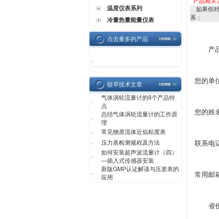
产品相关
温度仪表系列
如果你
系：
冷量热量能量仪表
点击量多的产品
产
·
您的单
较早技术文章
气体涡轮流量计的8个产品特
·
点
您的姓
总结气体涡轮流量计的工作原
·
理
常见物质流体近似粘度表
·
压力表检测规程及方法
联系电
·
如何安装超声波流量计（四）
·
—插入式传感器安装
新版GMP认证解读与压差表的
·
常用邮
应用
省