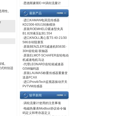
·
恩德斯豪斯E+H涡街流量计
适用性。
最新产品
·
进口KAMAN电涡流传感器
7
KD2306-60U1转换模块
·
原装ROEMHELD紧凑型夹具
B1.828液压缸B1.554
·
进口KNOLL离心泵TS 40-21/30
586冷却阻塞泵
·
原装BENZLERS减速机BS63E-
30H齿轮箱 联轴器
·
原装ELMOT-SCHAFER齿轮电动
机减速电机马达
领域。
·
代理LEONARD齿轮箱减速器
型式特别适
GSW编码器
·
原装LAUMAS称重传感器重量变
送器FCAX
·
进口ProvibTech监视器振动开关
PVTVM传感器
较早新闻
·
涡轮流量计使用的注意事项
·
电磁热量表Modbus协议命令编
码定义和寄存器定义