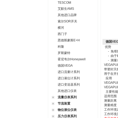
TESCOM
艾默生AMS
其他进口品牌
索尔SOR开关
横河
西门子
恩德斯豪斯E+H
德国VE
科隆
优势
- 免维
罗斯蒙特
- 由于
霍尼韦尔Honeywell
- 测量
VEGA
德国VEGA
带塑封天
进口流量计系列
用于在开
进口液位计系列
应用
VEGA
进口变送器系列
VEGA
其他进口仪表
主要性能
适用范围
流量仪表系列
测量距离
节流装置
测量精度
工作环境
物位液位仪表
工作环境
压力仪表系列