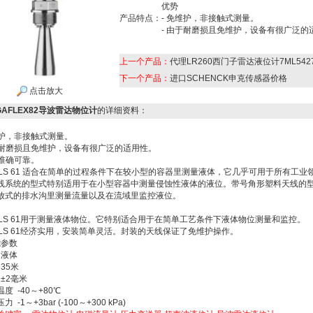
优势
产品特点：
- 免维护，非接触式测量。
- 由于耐磨损且免维护，设备有很广泛的
上一个产品：
代理LR260西门子雷达液位计7ML542
下一个产品：
进口SCHENCK申克传感器价格
点击放大
GAFLEX82导波雷达物位计
的详细资料：
护，非接触式测量。
耐磨损且免维护，设备有很广泛的适用性。
准确可靠。
PULS 61 适合在简单的过程条件下在较小型的容器里测量液体，它几乎可用于所有工业
线系统的型式特别适用于在小型容器中测量侵蚀性液体的液位。带号角形塑料天线的
放式的排水沟里测量流量以及在流域里监控液位。
PULS 61用于测量液体物位。它特别适合用于在简单工艺条件下液体物位测量和监控。
PULS 61经济实用，安装简单灵活。封装的天线保证了免维护操作。
参数
液体
35米
±2毫米
温度
-40～+80℃
压力
-1～+3bar (-100～+300 kPa)