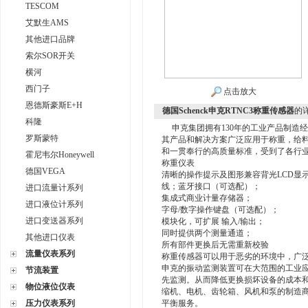
TESCOM
艾默生AMS
其他进口品牌
索尔SOR开关
横河
西门子
点击放大
恩德斯豪斯E+H
德国Schenck申克RTNC3称重传感器
的
科隆
申克集团拥有130年的工业产品制造经
罗斯蒙特
其产品和解决方案广泛应用于称重，给
和一贯奉行的高质量标准，受到了各行
霍尼韦尔Honeywell
称重仪表
德国VEGA
清晰的操作提示及图形兼容背光LCD显
线；蓝牙接口（可选配）；
进口流量计系列
集成式商业计量存储器；
进口液位计系列
字母/数字操作键盘（可选配）；
进口变送器系列
模块化，可扩展 输入/输出；
同时提供两个测量通道；
其他进口仪表
所有部件更换后无需重新校验
流量仪表系列
称重传感器可以用于恶劣的环境中，广泛
申克的振动监测装置可在大范围的工业
节流装置
先监测。从而降低更换损坏设备的成本
物位液位仪表
缩机、电机、齿轮箱、风机和泵的制造
压力仪表系列
平衡服务。