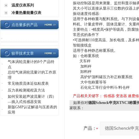
振动控制器是用来测量、监控和显示轴
温度仪表系列
其大小可以直接从显示三位数的仪器上
冷量热量能量仪表
振动速度传感器:
适用于各种称重与配料系统。与下列设
料机、计量皮带秤、固体流量计、失重
点击量多的产品
主要特点：•精度高•保护等级高，防腐蚀
常恶劣的条件下
·
•可选择耐110度高温、加长电缆，及多
智能接线盒
适用于各种静态称重系统。
较早技术文章
如：仓称重系统
天车秤
气体涡轮流量计的8个产品特
·
加料秤
点
卸料秤
总结气体涡轮流量计的工作原
·
高炉炉顶料罐压力补正称重系统
理
大中包称重等等
·
常见物质流体近似粘度表
石化化工等行业中料斗/料仓秤
·
压力表检测规程及方法
产品相关关键字：
传感器
变送器
速度传
如何安装超声波流量计（四）
·
—插入式传感器安装
如果你对
德国Schenck申克RTNC3称
新版GMP认证解读与压差表的
家联系：
·
应用
产品：