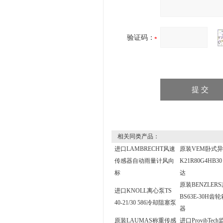
验证码：
相关同类产品：
进口LAMBRECHT风速
原装VEM卧式
传感器自动雨量计风向
K21R80G4HB3
标
达
原装BENZLER
进口KNOLL离心泵TS
BS63E-30H齿
40-21/30 586冷却阻塞泵
器
原装LAUMAS称重传感
进口ProvibTec