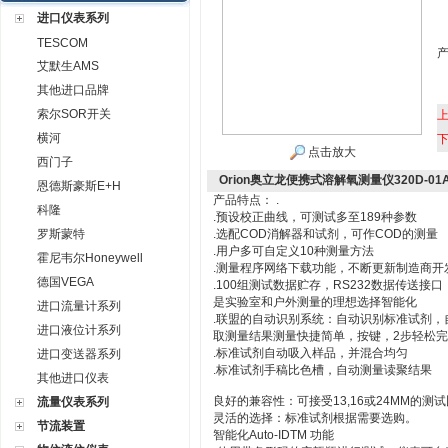
进口仪表系列
TESCOM
艾默生AMS
其他进口品牌
索尔SOR开关
横河
点击放大
西门子
Orion奥立龙便携式溶解氧测量仪320D-01
恩德斯豪斯E+H
产品特点： .
科隆
.预设校正曲线，可测试多至189种参数
罗斯蒙特
.选配COD消解器和试剂，可作COD的测量
.用户多可自定义10种测量方法
霍尼韦尔Honeywell
.测量程序网络下载功能，不断更新制造商
德国VEGA
.100组测试数据贮存，RS232数据传送接口，
是实验室和户外测量的理想选择智能化
进口流量计系列
.联盟的自动识别系统：自动识别标准试剂
进口液位计系列
取测量结果测量快捷简单，按键，2步轻松
.标准试剂自动吸入样品，并混合均匀
进口变送器系列
.标准试剂手稿比色槽，自动测量读聚结果
其他进口仪表
良好的兼容性：可接受13,16或24MM的测
流量仪表系列
灵活的选择：标准试剂根据需要选购。
节流装置
智能化Auto-IDTM 功能