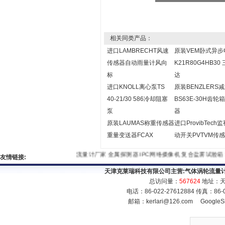
相关同类产品：
进口LAMBRECHT风速
原装VEM卧式异步
传感器自动雨量计风向
K21R80G4HB30
标
达
进口KNOLL离心泵TS
原装BENZLERS
40-21/30 586冷却阻塞
BS63E-30H齿轮
泵
器
原装LAUMAS称重传感器
进口ProvibTech
重量变送器FCAX
动开关PVTVM传
流量计厂家
金属探测器
IPC网络摄像机
复合盐雾试验箱
友情链接:
天津克莱瑞科技有限公司主营:
气体涡轮流量
总访问量：
567624
地址：天
电话：86-022-27612884 传真：86
邮箱：
kerlari@126.com
GoogleS