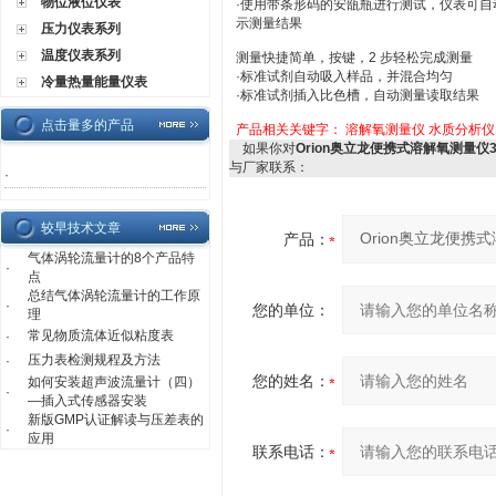
物位液位仪表
·使用带条形码的安瓿瓶进行测试，仪表可
示测量结果
压力仪表系列
温度仪表系列
测量快捷简单，按键，2 步轻松完成测量
·标准试剂自动吸入样品，并混合均匀
冷量热量能量仪表
·标准试剂插入比色槽，自动测量读取结果
点击量多的产品
产品相关关键字：
溶解氧测量仪
水质分析仪
如果你对
Orion奥立龙便携式溶解氧测量仪32
与厂家联系：
·
较早技术文章
产品：
气体涡轮流量计的8个产品特
·
点
总结气体涡轮流量计的工作原
·
您的单位：
理
常见物质流体近似粘度表
·
压力表检测规程及方法
·
您的姓名：
如何安装超声波流量计（四）
·
—插入式传感器安装
新版GMP认证解读与压差表的
·
应用
联系电话：