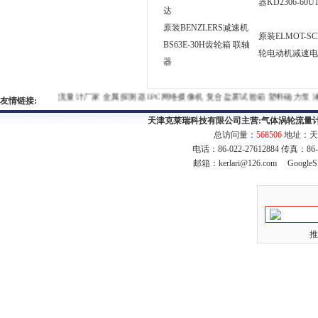
器KD2306-60
达
原装BENZLERS减速机
原装ELMOT-SC
BS63E-30H齿轮箱 联轴
轮电动机减速电
器
流量计厂家
金属探测器
IPC网络摄像机
复合盐雾试验箱
塑料磁力
友情链接:
天津克莱瑞科技有限公司主营:
气体涡轮流量
总访问量：
568506
地址：天
电话：86-022-27612884 传真：86
邮箱：
kerlari@126.com
GoogleS
推