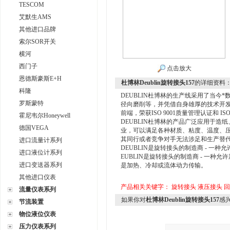
TESCOM
艾默生AMS
其他进口品牌
索尔SOR开关
横河
西门子
点击放大
恩德斯豪斯E+H
杜博林Deublin旋转接头157
的详细资料
科隆
DEUBLIN杜博林的生产线采用了当今
罗斯蒙特
径向磨削等，并凭借自身雄厚的技术开
前端，荣获ISO 9001质量管理认证和 IS
霍尼韦尔Honeywell
DEUBLIN杜博林的产品广泛应用于
德国VEGA
业，可以满足各种材质、粘度、温度、
其同行或者竞争对手无法涉足和生产替
进口流量计系列
DEUBLIN是旋转接头的制造商 - 
进口液位计系列
EUBLIN是旋转接头的制造商 - 一
进口变送器系列
是加热、冷却或流体动力传输。
其他进口仪表
产品相关关键字：
旋转接头
液压接头
回
流量仪表系列
如果你对
杜博林Deublin旋转接头157
感
节流装置
物位液位仪表
压力仪表系列