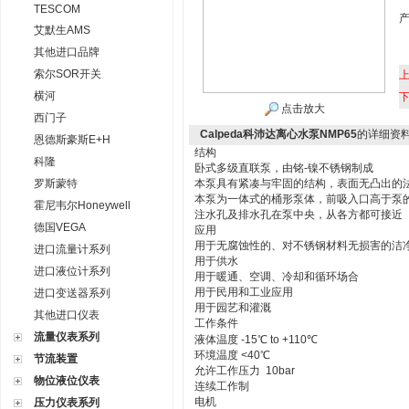
TESCOM
艾默生AMS
其他进口品牌
索尔SOR开关
横河
点击放大
西门子
Calpeda科沛达离心水泵NMP65
的详细资
恩德斯豪斯E+H
结构
科隆
卧式多级直联泵，由铭-镍不锈钢制成
罗斯蒙特
本泵具有紧凑与牢固的结构，表面无凸出的
本泵为一体式的桶形泵体，前吸入口高于泵
霍尼韦尔Honeywell
注水孔及排水孔在泵中央，从各方都可接近
德国VEGA
应用
用于无腐蚀性的、对不锈钢材料无损害的洁
进口流量计系列
用于供水
进口液位计系列
用于暖通、空调、冷却和循环场合
用于民用和工业应用
进口变送器系列
用于园艺和灌溉
其他进口仪表
工作条件
流量仪表系列
液体温度 -15℃ to +110℃
环境温度 <40℃
节流装置
允许工作压力 10bar
物位液位仪表
连续工作制
电机
压力仪表系列