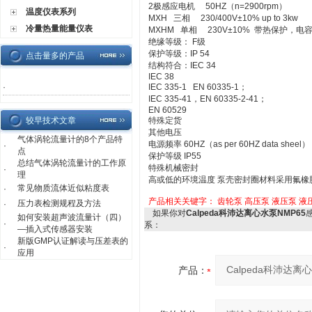
2极感应电机 50HZ（n=2900rpm）
温度仪表系列
MXH 三相 230/400V±10% up to 3kw
冷量热量能量仪表
MXHM 单相 230V±10% 带热保护，电
绝缘等级： F级
保护等级：IP 54
点击量多的产品
结构符合：IEC 34
IEC 38
·
IEC 335-1 EN 60335-1；
IEC 335-41，EN 60335-2-41；
EN 60529
较早技术文章
特殊定货
其他电压
气体涡轮流量计的8个产品特
电源频率 60HZ（as per 60HZ data sheel）
·
点
保护等级 IP55
总结气体涡轮流量计的工作原
特殊机械密封
·
理
高或低的环境温度 泵壳密封圈材料采用氟橡
常见物质流体近似粘度表
·
产品相关关键字：
齿轮泵
高压泵
液压泵
液
压力表检测规程及方法
·
如果你对
Calpeda科沛达离心水泵NMP65
如何安装超声波流量计（四）
·
系：
—插入式传感器安装
新版GMP认证解读与压差表的
·
应用
产品：