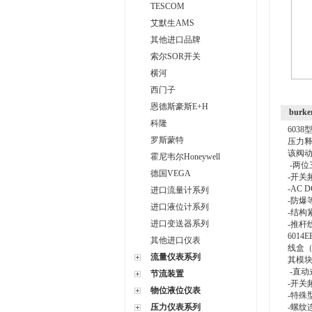
TESCOM
艾默生AMS
其他进口品牌
索尔SOR开关
横河
西门子
恩德斯豪斯E+H
burk
科隆
603
罗斯蒙特
压力
该阀
霍尼韦尔Honeywell
-两位
德国VEGA
-开关
-AC 
进口流量计系列
-防爆等级
进口液位计系列
-结构
进口变送器系列
-推杆
601
其他进口仪表
线盒（
流量仪表系列
其模
-直动
节流装置
-开关
物位液位仪表
-特殊
压力仪表系列
-螺纹