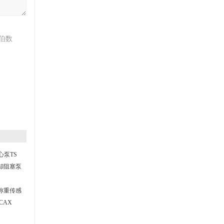
伯数
心泵TS
6冷却阻塞泵
S称重传感
CAX