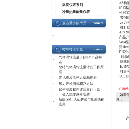
-结构
温度仪表系列
601
冷量热量能量仪表
+18
-带伺
-压力可
点击量多的产品
-推杆
-DN2
·
产品
540
要1b
较早技术文章
DN2
-转
气体涡轮流量计的8个产品特
·
-隔离
点
-回路
总结气体涡轮流量计的工作原
·
-打开
理
-AC 
·
常见物质流体近似粘度表
·
压力表检测规程及方法
产品
如何安装超声波流量计（四）
·
—插入式传感器安装
如果你
新版GMP认证解读与压差表的
系：
·
应用