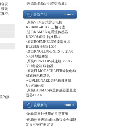
·
恩德斯豪斯E+H涡街流量计
组合安
、灌装
艺真空。
最新产品
·
原装VEM卧式异步电机
K21R80G4HB30 三相马达
·
进口KAMAN电涡流传感器
KD2306-60U1转换模块
·
原装ROEMHELD紧凑型夹具
B1.828液压缸B1.554
·
进口KNOLL离心泵TS 40-21/30
586冷却阻塞泵
·
原装BENZLERS减速机BS63E-
30H齿轮箱 联轴器
·
原装ELMOT-SCHAFER齿轮电动
机减速电机马达
·
代理LEONARD齿轮箱减速器
GSW编码器
·
原装LAUMAS称重传感器重量变
送器FCAX
电缆的接
较早新闻
·
涡轮流量计使用的注意事项
·
电磁热量表Modbus协议命令编码
定义和寄存器定义