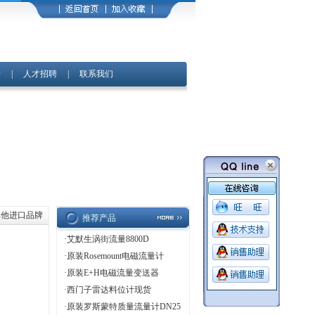
馈
|
人才招聘
|
联系我们
其他进口品牌
推荐产品
·
艾默生涡街流量8800D
·
原装Rosemount电磁流量计
·
原装E+H电磁流量变送器
·
西门子雷达料位计现货
·
原装罗斯蒙特质量流量计DN25