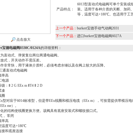
6013型直动式电磁阀可单个安装或
产品特点：
装。适用于各种介质的关断、加药
等，温度可达+180℃。也适用于工
上一个产品：
burkert宝德手动气动阀2031
下一个产品：
进口burkert宝德电磁阀6027A
点击放大
ert宝德电磁阀0330C/0124A
的详细资料：
8型为直动式、弹簧复位两位两通电磁阀。
释放式，开关动作不需压差。
动作非常快，用于液体介质时，必须考虑水锤以及在阀上较大的压降。
三通直动式电磁阀
频率高
DC电源
：Ⅱ 2 G EEx m ⅡT4 Ⅱ 2 D
紧凑
线圈
4EEx型对应于6014标准型，但是带EEx线圈和模压电缆（EEx m），可按需提供带模压
EEx me）。
块化的结构使线圈更换方便。该阀具有底座安装式和螺纹接口式。
式， 常闭
频率高
型温度可达+180℃
连接和底座连接