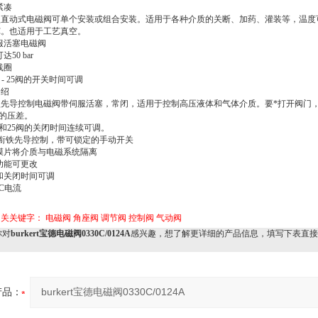
紧凑
3型直动式电磁阀可单个安装或组合安装。适用于各种介质的关断、加药、灌装等，温度
0℃。也适用于工艺真空。
服活塞电磁阀
达50 bar
线圈
0 - 25阀的开关时间可调
介绍
4型先导控制电磁阀带伺服活塞，常闭，适用于控制高压液体和气体介质。要*打开阀门
ar的压差。
0 和25阀的关闭时间连续可调。
动衔铁先导控制，带可锁定的手动开关
膜片将介质与电磁系统隔离
功能可更改
和关闭时间可调
DC电流
相关关键字：
电磁阀
角座阀
调节阀
控制阀
气动阀
对
burkert宝德电磁阀0330C/0124A
感兴趣，想了解更详细的产品信息，填写下表直接
产品：