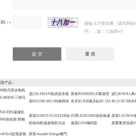
证码：
请输入计算结果（填写阿拉
字），如：三加四=7
类产品：
EM卧式异步电机
进口KAMAN电涡流传感
原装ROEMHELD紧凑型
进口KNOLL离
0G4HB30 三相马
器KD2306-60U1转换模块
夹具B1.828液压缸B1.554
40-21/30 58
NZLERS减速机
原装ELMOT-SCHAFER齿
代理LEONARD齿轮箱减
原装LAUMA
E-30H齿轮箱 联轴
轮电动机减速电机马达
速器GSW编码器
器重量变送器F
vibTech监视器振
原装Ansaldo Energia燃气