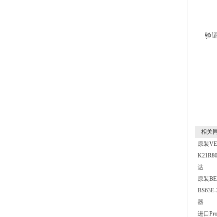
验
相关同
原装V
K21R8
达
原装BE
BS63
器
进口Pro