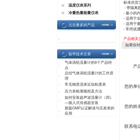
标准供货
温度仪表系列
- 带隔
冷量热量能量仪表
- 最小的
- 适用
- 适用于
点击量多的产品
- 常闭或
产品相关
·
如果你
较早技术文章
气体涡轮流量计的8个产品特
·
产
点
总结气体涡轮流量计的工作原
·
理
常见物质流体近似粘度表
·
您的单
压力表检测规程及方法
·
如何安装超声波流量计（四）
·
—插入式传感器安装
您的姓
新版GMP认证解读与压差表的
·
应用
联系电