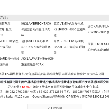
产品：
F隔膜气泵
进口LAMBRECHT风速
原装VEM卧式异步电机
进口KAMAN电
1.2S计量泵
传感器自动雨量计风向
K21R80G4HB30 三相马
KD2306-60U
03
标
达
MHELD紧凑型
进口KNOLL离心泵TS
原装BENZLERS减速机
原装ELMOT-SC
828液压缸
40-21/30 586冷却阻塞
BS63E-30H齿轮箱 联轴
轮电动机减速电
泵
器
NARD齿轮箱减
原装LAUMAS称重传感器
W编码器
重量变送器FCAX
器
IPC网络摄像机
复合盐雾试验箱
塑料磁力泵
淋雨试验箱
液位计
大庆租车公司
科技有限公司主营:
气体涡轮流量计
,
分体式涡街流量计
,
扩散硅压力变送器
,
微差压变送
总访问量：
567624
地址：天津市南开区西湖道85号俊城商务中心 邮编：
话：86-022-27612884 传真：86-022-27612884 手机：18602647037 联系人：刘
邮箱：
kerlari@126.com
GoogleSitemap
管理登陆
ICP备案号：
津ICP备12003189号
化工仪器网