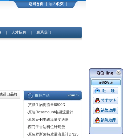
馈
|
人才招聘
|
联系我们
其他进口品牌
推荐产品
·
艾默生涡街流量8800D
·
原装Rosemount电磁流量计
·
原装E+H电磁流量变送器
·
西门子雷达料位计现货
·
原装罗斯蒙特质量流量计DN25