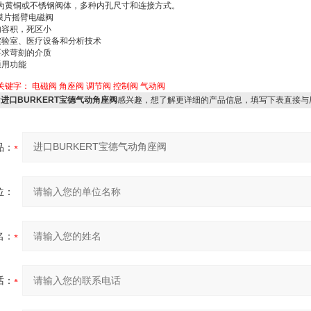
为黄铜或不锈钢阀体，多种内孔尺寸和连接方式。
离膜片摇臂电磁阀
内容积，死区小
于实验室、医疗设备和分析技术
要求苛刻的介质
通用功能
关键字：
电磁阀
角座阀
调节阀
控制阀
气动阀
对
进口BURKERT宝德气动角座阀
感兴趣，想了解更详细的产品信息，填写下表直接与
品：
位：
名：
话：