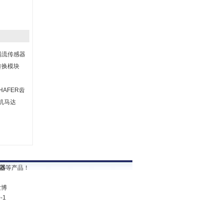
涡流传感器
1转换模块
HAFER齿
机马达
器
等产品！
世博
-1