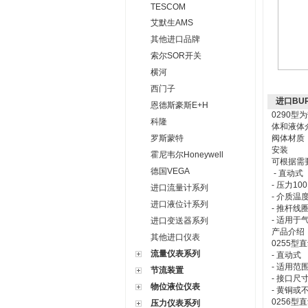
TESCOM
艾默生AMS
其他进口品牌
索尔SOR开关
横河
西门子
进口BU
恩德斯豪斯E+H
0290
科隆
体和液体介质
罗斯蒙特
阀体材质
安装
霍尼韦尔Honeywell
可根据需
德国VEGA
- 直动式
- 压力100
进口流量计系列
- 介质温
进口液位计系列
- 推杆线
- 适用
进口变送器系列
产品介绍
其他进口仪表
0255
流量仪表系列
- 直动式
- 适用范
节流装置
- 接口尺寸
物位液位仪表
- 黄铜或
0256
压力仪表系列