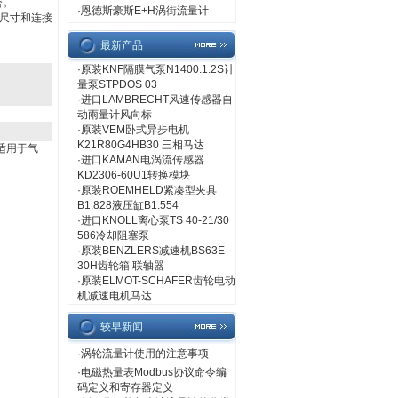
合。
·
恩德斯豪斯E+H涡街流量计
尺寸和连接
最新产品
·
原装KNF隔膜气泵N1400.1.2S计
量泵STPDOS 03
·
进口LAMBRECHT风速传感器自
动雨量计风向标
·
原装VEM卧式异步电机
K21R80G4HB30 三相马达
适用于气
·
进口KAMAN电涡流传感器
KD2306-60U1转换模块
·
原装ROEMHELD紧凑型夹具
B1.828液压缸B1.554
·
进口KNOLL离心泵TS 40-21/30
586冷却阻塞泵
·
原装BENZLERS减速机BS63E-
30H齿轮箱 联轴器
·
原装ELMOT-SCHAFER齿轮电动
机减速电机马达
较早新闻
·
涡轮流量计使用的注意事项
·
电磁热量表Modbus协议命令编
码定义和寄存器定义