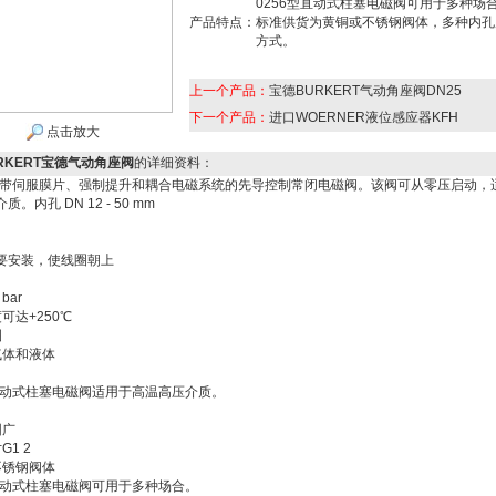
0256型直动式柱塞电磁阀可用于多种场
产品特点：
标准供货为黄铜或不锈钢阀体，多种内孔
方式。
上一个产品：
宝德BURKERT气动角座阀DN25
下一个产品：
进口WOERNER液位感应器KFH
点击放大
RKERT宝德气动角座阀
的详细资料：
型为带伺服膜片、强制提升和耦合电磁系统的先导控制常闭电磁阀。该阀可从零压启动，
。内孔 DN 12 - 50 mm
要安装，使线圈朝上
 bar
度可达+250℃
圈
于气体和液体
型直动式柱塞电磁阀适用于高温高压介质。
围广
G1 2
不锈钢阀体
型直动式柱塞电磁阀可用于多种场合。