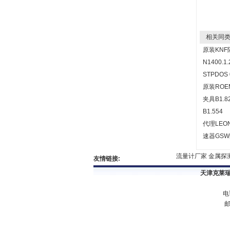
相关同类
原装KN
N1400.
STPDOS 
原装ROE
夹具B1.
B1.554
代理LEO
速器GS
流量计厂家
金属探测
友情链接:
天津克莱瑞
电