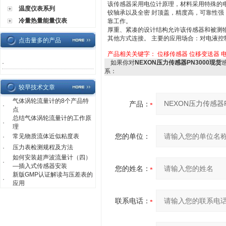
该传感器采用电位计原理，材料采用特殊的
温度仪表系列
铰轴承以及全密 封顶盖，精度高，可靠性强
冷量热量能量仪表
靠工作。
厚重、紧凑的设计结构允许该传感器和被测
其他方式连接。 主要的应用场合：对电液控
点击量多的产品
产品相关关键字：
位移传感器
位移变送器
如果你对
NEXON压力传感器PN3000现货
·
系：
较早技术文章
气体涡轮流量计的8个产品特
产品：
·
点
总结气体涡轮流量计的工作原
·
理
您的单位：
常见物质流体近似粘度表
·
压力表检测规程及方法
·
如何安装超声波流量计（四）
·
—插入式传感器安装
您的姓名：
新版GMP认证解读与压差表的
·
应用
联系电话：