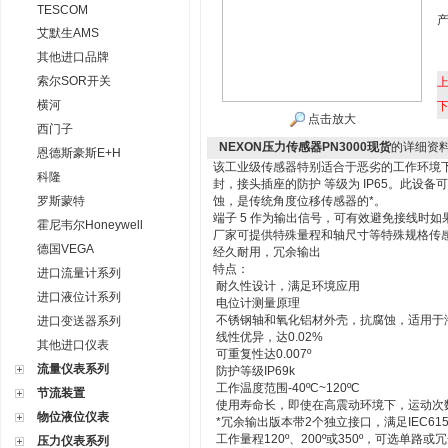
TESCOM
艾默生AMS
其他进口品牌
索尔SOR开关
横河
点击放大
西门子
NEXON压力传感器PN3000现货
的详细资
恩德斯豪斯E+H
该工业级传感器特别适合于恶劣的工作环境
科隆
封，接头插座的防护 等级为 IP65。此设
罗斯蒙特
蚀，是传统角度位移传感器的*。
端子 5 作为输出信号，可有效避免接线时
霍尼韦尔Honeywell
厂家可提供特殊量程和轴尺寸等特殊规格传
德国VEGA
经久耐用，冗余输出
特点：
进口流量计系列
耐久性设计，满足环境应用
进口液位计系列
电位计测量原理
不锈钢轴和氧化铝材外壳，抗腐蚀，适用于
进口变送器系列
线性优异，达0.02%
其他进口仪表
可重复性达0.007º
流量仪表系列
防护等级IP69k
工作温度范围-40ºC~120ºC
节流装置
使用寿命长，即使在高震动环境下，运动次
物位液位仪表
*冗余输出版本带2个独立接口，满足IEC615
工作量程120º、200º或350º，可选单路或
压力仪表系列