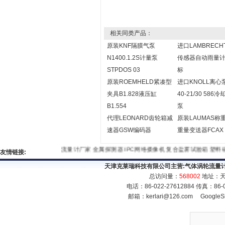
相关同类产品：
原装KNF隔膜气泵
进口LAMBRECH
N1400.1.2S计量泵
传感器自动雨量
STPDOS 03
标
原装ROEMHELD紧凑型
进口KNOLL离心
夹具B1.828液压缸
40-21/30 586
B1.554
泵
代理LEONARD齿轮箱减
原装LAUMAS称
速器GSW编码器
重量变送器FCAX
流量计厂家
金属探测器
IPC网络摄像机
复合盐雾试验箱
塑
友情链接:
天津克莱瑞科技有限公司主营:
气体涡轮流量
总访问量：
568002
地址：天
电话：86-022-27612884 传真：86
邮箱：
kerlari@126.com
GoogleS