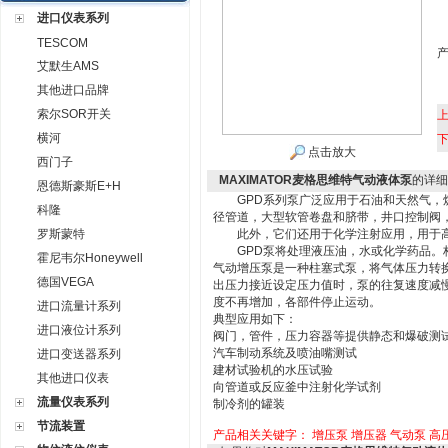
进口仪表系列
TESCOM
艾默生AMS
其他进口品牌
索尔SOR开关
横河
点击放大
西门子
MAXIMATOR麦格思维特气动液体泵
的详细
恩德斯豪斯E+H
GPD系列泵广泛应用于石油和天然气，炼
科隆
径管道，大型软管卷盘和脐带，井口控制阀
罗斯蒙特
此外，它们还用于化学注射应用，用于高
GPD泵将处理液压油，水或化学药品。
霍尼韦尔Honeywell
气动增压泵是一种柱塞式泵，将气体压力转
德国VEGA
出压力接近设定压力值时，泵的往复速度减
度不再增加，各部件停止运动。
进口流量计系列
典型应用如下：
进口液位计系列
阀门，管件，压力容器等提供静态和爆破测
汽车制动系统及喷油嘴测试
进口变送器系列
建材试验机的水压试验
其他进口仪表
向管道或反应釜中注射化学试剂
流量仪表系列
制冷剂的罐装
节流装置
产品相关关键字：
增压泵
增压器
气动泵
高