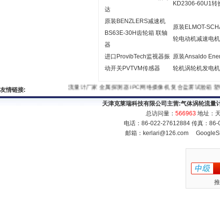
KD2306-60U1
达
原装BENZLERS减速机
原装ELMOT-SCH
BS63E-30H齿轮箱 联轴
轮电动机减速电机
器
进口ProvibTech监视器振
原装Ansaldo Ene
动开关PVTVM传感器
轮机涡轮机发电机
流量计厂家
金属探测器
IPC网络摄像机
复合盐雾试验箱
塑
友情链接:
天津克莱瑞科技有限公司主营:
气体涡轮流量
总访问量：
566963
地址：天
电话：86-022-27612884 传真：86
邮箱：
kerlari@126.com
GoogleS
推