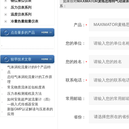
物位液位仪表
如果你对
MAXIMATOR麦格思维特气动液
系：
压力仪表系列
温度仪表系列
冷量热量能量仪表
产品：
点击量多的产品
您的单位：
·
较早技术文章
您的姓名：
气体涡轮流量计的8个产品特
·
点
总结气体涡轮流量计的工作原
·
联系电话：
理
常见物质流体近似粘度表
·
压力表检测规程及方法
·
常用邮箱：
如何安装超声波流量计（四）
·
—插入式传感器安装
新版GMP认证解读与压差表的
·
应用
省份：