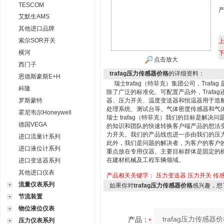
TESCOM
艾默生AMS
其他进口品牌
索尔SOR开关
横河
点击放大
西门子
trafag压力传感器价格
的详细资料：
恩德斯豪斯E+H
瑞士trafag（特菲克）集团公司，Traf
科隆
除了广泛的标准化、可配置产品外，Trafag
罗斯蒙特
器、压力开关、温度变送器和恒温器用于造船
处理系统、测试台等。气体密度传感器和气
霍尼韦尔Honeywell
瑞士 trafag（特菲克）我们的目标是解
德国VEGA
的知识和团队的快速转换客户端产品的想法
力开关。我们的产品线也进一步由我们的压
进口流量计系列
此外，我们是问题的解决者，为客户的客户
进口液位计系列
重点放在专用仪器。主要目标群体是固定的
在建材机械及工程车辆领域。
进口变送器系列
其他进口仪表
产品相关关键字：
压力变送器
压力开关
传
流量仪表系列
如果你对
trafag压力传感器价格
感兴趣，想
节流装置
物位液位仪表
产品：
压力仪表系列