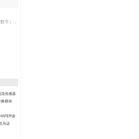
伯数字），
涡流传感器
1转换模块
HAFER齿
机马达