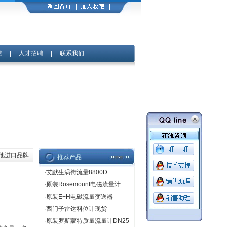
馈
|
人才招聘
|
联系我们
其他进口品牌
推荐产品
·
艾默生涡街流量8800D
·
原装Rosemount电磁流量计
·
原装E+H电磁流量变送器
·
西门子雷达料位计现货
·
原装罗斯蒙特质量流量计DN25