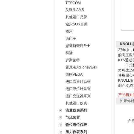
TESCOM
艾默生AMS
其他进口品牌
索尔SOR开关
横河
西门子
KNOL
恩德斯豪斯E+H
27年来
科隆
的高压应
罗斯蒙特
KTS通
干式和湿
霍尼韦尔Honeywell
力可达150
德国VEGA
使用偏心
KNOL
进口流量计系列
刺介质,
进口液位计系列
产品相关
进口变送器系列
如果你
其他进口仪表
流量仪表系列
节流装置
产
物位液位仪表
压力仪表系列