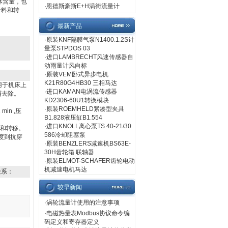
体含量，也
·
恩德斯豪斯E+H涡街流量计
给料和转
最新产品
·
原装KNF隔膜气泵N1400.1.2S计
量泵STPDOS 03
·
进口LAMBRECHT风速传感器自
动雨量计风向标
·
原装VEM卧式异步电机
K21R80G4HB30 三相马达
用于机床上
·
进口KAMAN电涡流传感器
屑去除。
KD2306-60U1转换模块
·
原装ROEMHELD紧凑型夹具
n ,压
B1.828液压缸B1.554
·
进口KNOLL离心泵TS 40-21/30
料和转移。
586冷却阻塞泵
度到抗穿
·
原装BENZLERS减速机BS63E-
30H齿轮箱 联轴器
·
原装ELMOT-SCHAFER齿轮电动
机减速电机马达
联系：
较早新闻
·
涡轮流量计使用的注意事项
·
电磁热量表Modbus协议命令编
码定义和寄存器定义