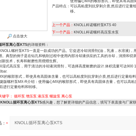
使用偏心MX的喉部形式，即使具有高固
产品特点：
可以高粘度到抗穿刺介质,然后进行定量
移。
上一个产品：
KNOLL科诺螺杆泵KTS 40
下一个产品：
KNOLL科诺螺杆高压泵水泵
点击放大
L循环泵离心泵KTS
的详细资料：
，KNOLL螺杆泵KTS一直是一款成功的产品。它促进冷却润滑剂(油，乳液，水溶液)，
用。典型的例子是在钻孔和铣削过程中使用内部冷却液供应的工具的冷却，润滑和切
过创新技术，长寿和耐磨性而熠熠生辉。
式高压泵，用于清洁的冷却液润滑剂，可选择高度耐磨的设计.体积流量可达900 1 mi
bar.
MX的喉部形式，即使具有高固体含量，也可以高粘度到抗穿刺介质,然后进行定量给
L喉咙版螺杆泵MX-R介绍：使用偏心MX的喉部形式，即使具有高固体含量，也可以高粘
然后进行定量给料和转移。
关键字：
循环泵
增压泵
液压泵
螺旋泵
离心泵
对
KNOLL循环泵离心泵KTS
感兴趣，想了解更详细的产品信息，填写下表直接与厂家
品：