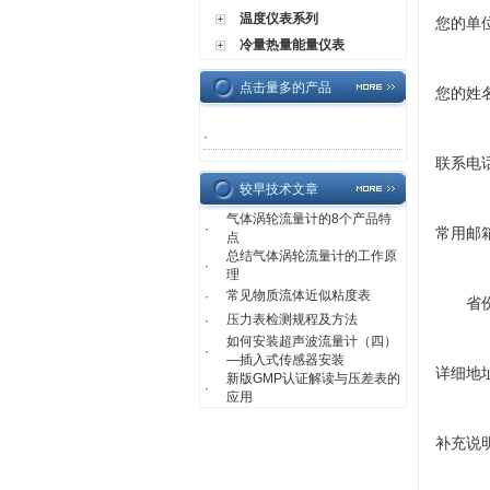
温度仪表系列
您的单
冷量热量能量仪表
点击量多的产品
您的姓
·
联系电
较早技术文章
气体涡轮流量计的8个产品特
·
常用邮
点
总结气体涡轮流量计的工作原
·
理
常见物质流体近似粘度表
·
省
压力表检测规程及方法
·
如何安装超声波流量计（四）
·
—插入式传感器安装
详细地
新版GMP认证解读与压差表的
·
应用
补充说