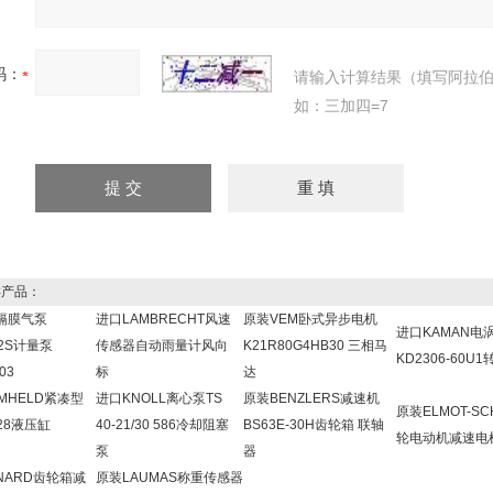
码：
请输入计算结果（填写阿拉
如：三加四=7
产品：
F隔膜气泵
进口LAMBRECHT风速
原装VEM卧式异步电机
进口KAMAN电
1.2S计量泵
传感器自动雨量计风向
K21R80G4HB30 三相马
KD2306-60U
03
标
达
MHELD紧凑型
进口KNOLL离心泵TS
原装BENZLERS减速机
原装ELMOT-SC
828液压缸
40-21/30 586冷却阻塞
BS63E-30H齿轮箱 联轴
轮电动机减速电
泵
器
NARD齿轮箱减
原装LAUMAS称重传感器