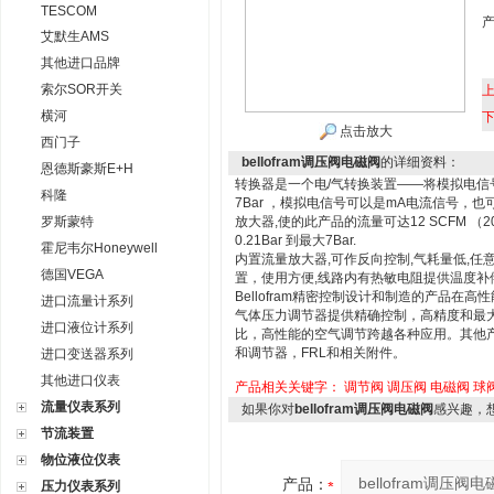
TESCOM
艾默生AMS
其他进口品牌
索尔SOR开关
横河
点击放大
西门子
bellofram调压阀电磁阀
的详细资料：
恩德斯豪斯E+H
转换器是一个电/气转换装置――将模拟电信号
科隆
7Bar ，模拟电信号可以是mA电流信号，也可
罗斯蒙特
放大器,使的此产品的流量可达12 SCFM （
0.21Bar 到最大7Bar.
霍尼韦尔Honeywell
内置流量放大器,可作反向控制,气耗量低,任
德国VEGA
置，使用方便,线路内有热敏电阻提供温度补
Bellofram精密控制设计和制造的产品
进口流量计系列
气体压力调节器提供精确控制，高精度和最
进口液位计系列
比，高性能的空气调节跨越各种应用。其他产
和调节器，FRL和相关附件。
进口变送器系列
其他进口仪表
产品相关关键字：
调节阀
调压阀
电磁阀
球
流量仪表系列
如果你对
bellofram调压阀电磁阀
感兴趣，
节流装置
物位液位仪表
产品：
压力仪表系列