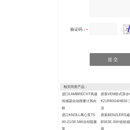
验证码：
相关同类产品：
进口LAMBRECHT风速
原装VEM卧式异步
传感器自动雨量计风向
K21R80G4HB30
标
达
进口KNOLL离心泵TS
原装BENZLERS
40-21/30 586冷却阻塞
BS63E-30H齿轮
泵
器