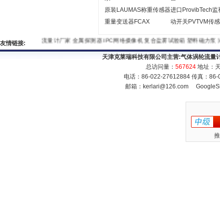
原装LAUMAS称重传感器
进口ProvibTech
重量变送器FCAX
动开关PVTVM传
流量计厂家
金属探测器
IPC网络摄像机
复合盐雾试验箱
塑料磁力
友情链接:
天津克莱瑞科技有限公司主营:
气体涡轮流量
总访问量：
567624
地址：天
电话：86-022-27612884 传真：86
邮箱：
kerlari@126.com
GoogleS
推