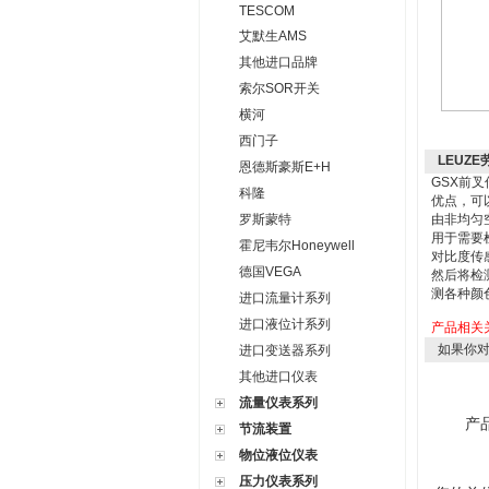
TESCOM
艾默生AMS
其他进口品牌
索尔SOR开关
横河
西门子
LEUZ
恩德斯豪斯E+H
GSX前
科隆
优点，可
罗斯蒙特
由非均匀
用于需要
霍尼韦尔Honeywell
对比度传
德国VEGA
然后将检
测各种颜
进口流量计系列
进口液位计系列
产品相关
如果你
进口变送器系列
其他进口仪表
流量仪表系列
产
节流装置
物位液位仪表
压力仪表系列