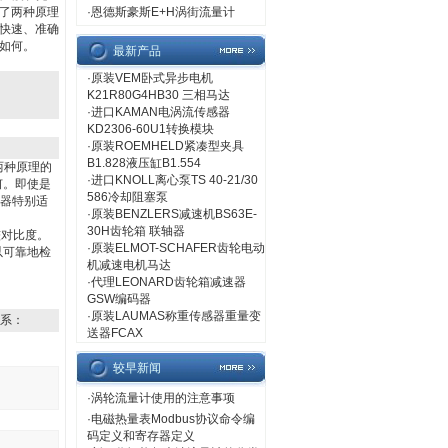
了两种原理
·
恩德斯豪斯E+H涡街流量计
快速、准确
如何。
最新产品
·
原装VEM卧式异步电机
K21R80G4HB30 三相马达
·
进口KAMAN电涡流传感器
KD2306-60U1转换模块
·
原装ROEMHELD紧凑型夹具
B1.828液压缸B1.554
两种原理的
·
进口KNOLL离心泵TS 40-21/30
何。即使是
586冷却阻塞泵
感器特别适
·
原装BENZLERS减速机BS63E-
30H齿轮箱 联轴器
较对比度。
·
原装ELMOT-SCHAFER齿轮电动
以可靠地检
机减速电机马达
·
代理LEONARD齿轮箱减速器
GSW编码器
·
原装LAUMAS称重传感器重量变
系：
送器FCAX
较早新闻
·
涡轮流量计使用的注意事项
·
电磁热量表Modbus协议命令编
码定义和寄存器定义