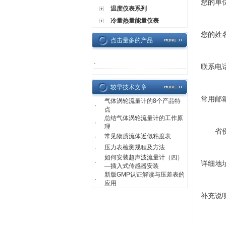
您的单
温度仪表系列
冷量热量能量仪表
您的姓
点击量多的产品
·
联系电
较早技术文章
常用邮
气体涡轮流量计的8个产品特
·
点
总结气体涡轮流量计的工作原
·
理
省
常见物质流体近似粘度表
·
压力表检测规程及方法
·
如何安装超声波流量计（四）
·
详细地
—插入式传感器安装
新版GMP认证解读与压差表的
·
应用
补充说