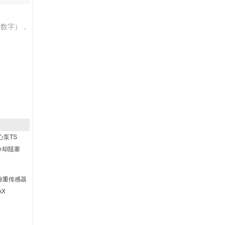
伯数字），
心泵TS
86冷却阻塞
S称重传感器
AX