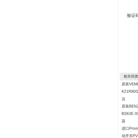
验证
相关同类
原装VE
K21R80
达
原装BEN
BS63E-
器
进口Prov
动开关PV