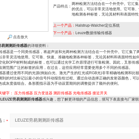
两种检测方法结合在一个外壳中。它汇集
产品特点：
的优点，可以非常灵活地使用。它可靠、
地检测各种标签，无论其材料和表面特性
上一个产品：
Halstrup-Walcher定位系统
下一个产品：
Leuze数据传输传感器
点击放大
E劳易测测距传感器
的详细资料：
叉传感器是一个同类传感器，将超声波和光两种检测方法结合在一个外壳中。它汇集了
以非常灵活地使用。它可靠、快速、准确地检测各种标签，无论其材料和表面特性如
空化BOPP材料制成的标签，也可以通过光学工作原理进行可靠检测。因此，叉形传
检测范围广泛的标签的应用，在过去，这些应用经常需要使用多个不同的传感器。
感器通过使用不同的光源(例如白光、激光产生的红光或RGB光)非常精确地检测和比
测到的对比标记以最小的信号抖动报告给过程。通过自动选择正确的发射器颜色，可
色或灰度值组合。条形图指示器为手动设置期间的调整提供了额外的便利。
关键字：
压力传感器
压力变送器
测距传感器
光电传感器
接近开关
对
LEUZE劳易测测距传感器
感兴趣，想了解更详细的产品信息，填写下表直接与厂家联
品：