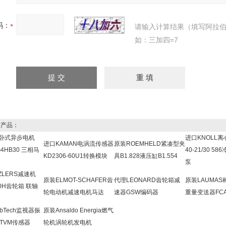
码：
请输入计算结果（填写阿拉
如：三加四=7
产品：
M卧式异步电机
进口KNOLL离
进口KAMAN电涡流传感器
原装ROEMHELD紧凑型夹
G4HB30 三相马
40-21/30 5
KD2306-60U1转换模块
具B1.828液压缸B1.554
泵
ZLERS减速机
原装ELMOT-SCHAFER齿
代理LEONARD齿轮箱减
原装LAUMA
30H齿轮箱 联轴
轮电动机减速电机马达
速器GSW编码器
重量变送器FC
ibTech监视器振
原装Ansaldo Energia燃气
TVM传感器
轮机涡轮机发电机