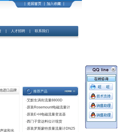
馈
|
人才招聘
|
联系我们
其他进口品牌
推荐产品
·
艾默生涡街流量8800D
·
原装Rosemount电磁流量计
·
原装E+H电磁流量变送器
·
西门子雷达料位计现货
·
原装罗斯蒙特质量流量计DN25
超声波和光