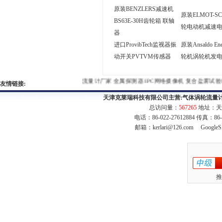
原装BENZLERS减速机
原装ELMOT-S
BS63E-30H齿轮箱 联轴
轮电动机减速
器
进口ProvibTech监视器振
原装Ansaldo En
动开关PVTVM传感器
轮机涡轮机发
流量计厂家
金属探测器
IPC网络摄像机
复合盐雾试验
友情链接:
天津克莱瑞科技有限公司主营:
气体涡轮流量
总访问量：
567265
地址：天
电话：86-022-27612884 传真：86
邮箱：
kerlari@126.com
GoogleS
推