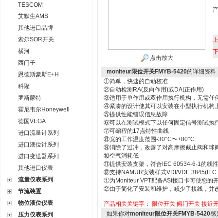
TESCOM
艾默生AMS
其他进口品牌
索尔SOR开关
横河
点击放大
西门子
moniteur限位开关FMYB-5420
的详细资料
恩德斯豪斯E+H
①简单，快速的自动校准
科隆
②自动检测RA(反向作用)或DA(正作用)
罗斯蒙特
③适用于单作用或双作用执行机构，无需任
④紧凑的设计使其可以安装在小型执行机构
霍尼韦尔Honeywell
⑤提供性能错误信息故障
德国VEGA
⑥可以在测试模式下以任何固定信号测试执
⑦可编程的17点特性曲线
进口流量计系列
⑧宽的工作温度范围-30°C〜+80°C
进口液位计系列
⑨消除了过冲，改善了对高摩擦截止阀和球
⑩空气消耗低
进口变送器系列
⑪提供安装支架，符合IEC 60534-6-1的线
其他进口仪表
⑫支持NAMUR安装样式VDI/VDE 3845(I
流量仪表系列
①为Moniteur VPT配备ASi接口卡可使您
②由于简化了安装和维护，减少了接线，并
节流装置
物位液位仪表
产品相关关键字：
限位开关
阀门开关
接近
如果你对
moniteur限位开关FMYB-5420
感
压力仪表系列