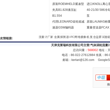
原装ROEMHELD紧凑型
进口KNOLL离心
夹具B1.828液压缸
40-21/30 586
B1.554
泵
代理LEONARD齿轮箱减
原装LAUMAS称
速器GSW编码器
重量变送器FCAX
流量计厂家
金属探测器
IPC网络摄像机
复合盐雾试验箱
友情链接:
天津克莱瑞科技有限公司主营:
气体涡轮流量
总访问量：
568002
地址：天
电话：86-022-27612884 传真：86
邮箱：
kerlari@126.com
GoogleS
推