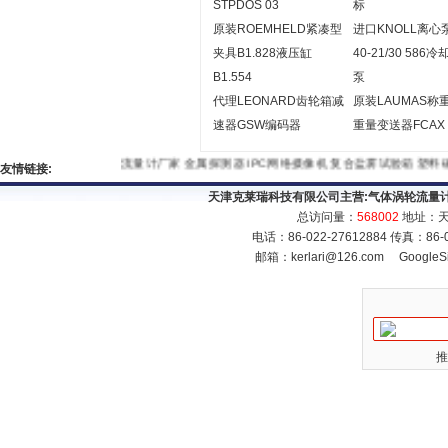
STPDOS 03
标
原装ROEMHELD紧凑型
进口KNOLL离心
夹具B1.828液压缸
40-21/30 586
B1.554
泵
代理LEONARD齿轮箱减
原装LAUMAS称
速器GSW编码器
重量变送器FCAX
流量计厂家
金属探测器
IPC网络摄像机
复合盐雾试验箱
塑
友情链接:
天津克莱瑞科技有限公司主营:
气体涡轮流量
总访问量：
568002
地址：天
电话：86-022-27612884 传真：86
邮箱：
kerlari@126.com
GoogleS
推