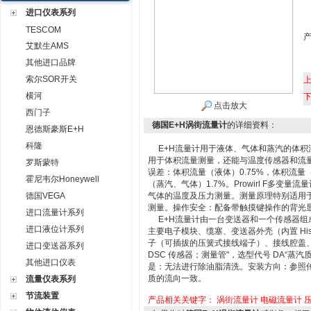
进口仪表系列
TESCOM
艾默生AMS
其他进口品牌
索尔SOR开关
横河
点击放大
西门子
德国E+H涡街流量计
的详细资料：
恩德斯豪斯E+H
科隆
E+H流量计用于液体、气体和蒸汽的体积
用于体积流量测量，还能与温度传感器和流量计算
罗斯蒙特
误差：体积流量（液体）0.75%，体积流量（
霍尼韦尔Honeywell
（蒸汽、气体）1.7%。Prowirl F多
德国VEGA
气体的温度及压力测量。测量原理特别适用于
测量。操作安全：配备带触摸键操作的背光
进口流量计系列
E+H流量计由一台变送器和一个传感器组
进口液位计系列
主要电子模块、缆塞、变送器外壳（内置 Hi
子（可插拔的压簧式接线端子）、接线腔盖
进口变送器系列
DSC 传感器；测量管"，选型代号 DA“蒸汽
其他进口仪表
是：无法进行除油脂清洗。安装方向：参照
质的流向一致。
流量仪表系列
节流装置
产品相关关键字：
涡街流量计
电磁流量计