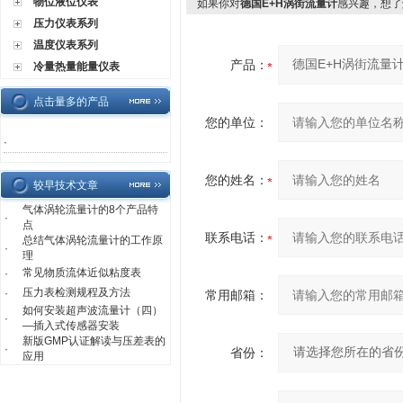
物位液位仪表
如果你对
德国E+H涡街流量计
感兴趣，想了
压力仪表系列
温度仪表系列
产品：
冷量热量能量仪表
点击量多的产品
您的单位：
·
您的姓名：
较早技术文章
气体涡轮流量计的8个产品特
·
点
联系电话：
总结气体涡轮流量计的工作原
·
理
常见物质流体近似粘度表
·
压力表检测规程及方法
·
常用邮箱：
如何安装超声波流量计（四）
·
—插入式传感器安装
新版GMP认证解读与压差表的
·
省份：
应用