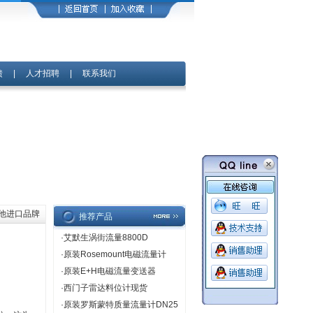
馈
|
人才招聘
|
联系我们
其他进口品牌
推荐产品
·
艾默生涡街流量8800D
·
原装Rosemount电磁流量计
·
原装E+H电磁流量变送器
·
西门子雷达料位计现货
·
原装罗斯蒙特质量流量计DN25