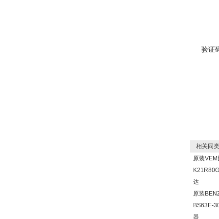
验证
相关同类
原装VE
K21R80
达
原装BEN
BS63E-
器