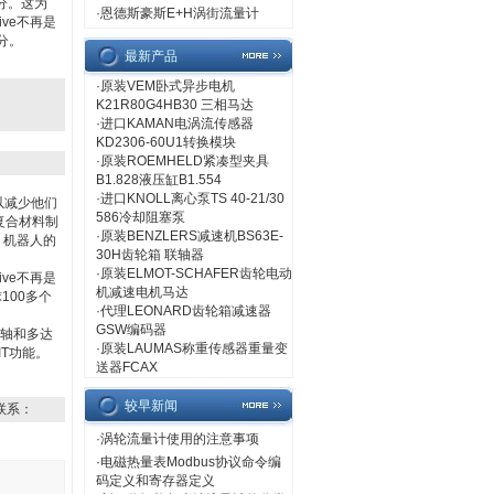
分。这为
·
恩德斯豪斯E+H涡街流量计
ive不再是
部分。
最新产品
·
原装VEM卧式异步电机
K21R80G4HB30 三相马达
·
进口KAMAN电涡流传感器
KD2306-60U1转换模块
·
原装ROEMHELD紧凑型夹具
B1.828液压缸B1.554
·
进口KNOLL离心泵TS 40-21/30
以减少他们
586冷却阻塞泵
质复合材料制
·
原装BENZLERS减速机BS63E-
。机器人的
30H齿轮箱 联轴器
·
原装ELMOT-SCHAFER齿轮电动
ve不再是
机减速电机马达
100多个
·
代理LEONARD齿轮箱减速器
GSW编码器
服轴和多达
·
原装LAUMAS称重传感器重量变
IT功能。
送器FCAX
较早新闻
联系：
·
涡轮流量计使用的注意事项
·
电磁热量表Modbus协议命令编
码定义和寄存器定义