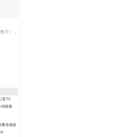
伯数字），
心泵TS
86冷却阻塞
S称重传感器
AX