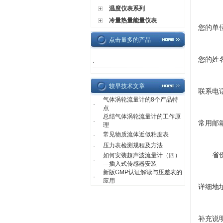
温度仪表系列
冷量热量能量仪表
您的单
点击量多的产品
您的姓
·
较早技术文章
联系电
气体涡轮流量计的8个产品特
·
点
总结气体涡轮流量计的工作原
·
常用邮
理
常见物质流体近似粘度表
·
压力表检测规程及方法
·
省
如何安装超声波流量计（四）
·
—插入式传感器安装
新版GMP认证解读与压差表的
·
应用
详细地
补充说