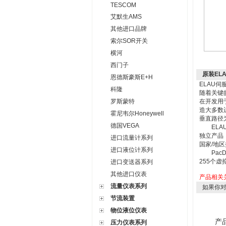
TESCOM
艾默生AMS
其他进口品牌
索尔SOR开关
横河
西门子
原装EL
恩德斯豪斯E+H
ELAU伺
科隆
随着关键
罗斯蒙特
在开发用于
造大多数
霍尼韦尔Honeywell
垂直路径为
德国VEGA
ELAU已
独立产品，
进口流量计系列
国家/地区
进口液位计系列
PacDr
255个
进口变送器系列
其他进口仪表
产品相关
流量仪表系列
如果你
节流装置
物位液位仪表
产
压力仪表系列