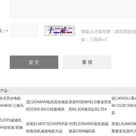
码：
请输入计算结果（填写阿拉
如：三加四=7
产品：
M卧式异步电机
进口KNOLL离
进口KAMAN电涡流传感器
原装ROEMHELD紧凑型夹
G4HB30 三相马
40-21/30 5
KD2306-60U1转换模块
具B1.828液压缸B1.554
泵
ZLERS减速机
原装ELMOT-SCHAFER齿
代理LEONARD齿轮箱减
原装LAUMA
30H齿轮箱 联轴
轮电动机减速电机马达
速器GSW编码器
重量变送器FC