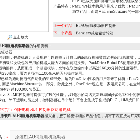
ELAU已成为施耐德电气自动化的组成部
产品特点：
PacDrive技术的用户带来了优势：PacDr
独立产品，而是MachineStruxure的一
上一个产品：
ELAU伺服驱动器控制器
下一个产品：
Benzlers减速箱齿轮箱
点击放大
AU伺服电机驱动器
的详细资料：
服驱动器
的到期，包装机设计人员现在可以选择设计自己的delta3机械臂或购买delta拾取臂，
初级和次级包装应用的机器人能力方面的前期投资。PackDrive Robot P3使用轻
运动部件，从而形成一个超轻模块，允许在取放操作中以高达160次/分钟的速度运行
230毫米，覆盖直径为1,100毫米的圆形操作范围。
成为施耐德电气自动化的组成部分。这为PacDrive技术的用户带来了优势：PacDri
而是MachineStruxure的一部分。除此之外，PacDrive现在是一家活跃公司，在全球
拥有超过100,000名员工。
ive 3 LMC控制器可提供可扩展的性能，以1毫秒的网络更新速率同步多达130个伺
虚拟轴。除了运动功能之外，控制器都在单个硬件平台上集成了集成的PLC，HMI接口和
关键字：
伺服电机
模块
控制器
驱动器
电机
对
原装ELAU伺服电机驱动器
感兴趣，想了解更详细的产品信息，填写下表直接与厂家
品：