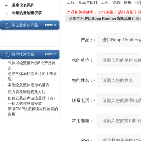
工程、食品与饮料、工业、能源、建筑、化
温度仪表系列
产品相关关键字：
齿轮流量计
涡轮流量计
冷量热量能量仪表
如果你对
进口Bopp Reuther齿轮流量计
感
点击量多的产品
·
产品：
较早技术文章
您的单位：
气体涡轮流量计的8个产品特
·
点
总结气体涡轮流量计的工作原
·
理
您的姓名：
常见物质流体近似粘度表
·
压力表检测规程及方法
·
如何安装超声波流量计（四）
联系电话：
·
—插入式传感器安装
新版GMP认证解读与压差表的
·
应用
常用邮箱：
省份：