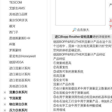
TESCOM
艾默生AMS
其他进口品牌
索尔SOR开关
横河
点击放大
西门子
进口Bopp Reuther齿轮流量计
的详细资料
恩德斯豪斯E+H
德国BOPP&REUTHER流量计产品在这
科隆
个过程中，流体一次次地充满流量计的“空间
罗斯蒙特
空间的体积是确定的。
德国BOPP&REUTHER流量计产品特征
霍尼韦尔Honeywell
产品特征
德国VEGA
①测量精度高
②高重复性
进口流量计系列
③成熟可靠的测量系统
进口液位计系列
④高流量
⑤安全可靠
进口变送器系列
流量计产品作用
其他进口仪表
①在计量和装载技术中用于测量定义数量的
流量仪表系列
②在造船业中用于测量油耗
③在用于测量润滑剂或过程流体的机器和设
节流装置
④在石油化工行业中用于测量产品，例如B.
物位液位仪表
⑤在化学工业中用于测量各种酸或碱
应用领域
压力仪表系列