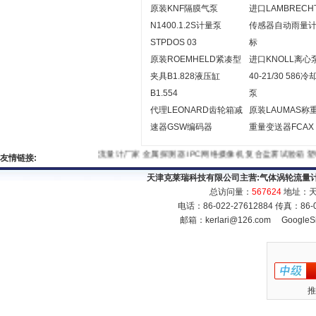
原装KNF隔膜气泵
进口LAMBRECH
N1400.1.2S计量泵
传感器自动雨量
STPDOS 03
标
原装ROEMHELD紧凑型
进口KNOLL离心
夹具B1.828液压缸
40-21/30 586
B1.554
泵
代理LEONARD齿轮箱减
原装LAUMAS称
速器GSW编码器
重量变送器FCAX
流量计厂家
金属探测器
IPC网络摄像机
复合盐雾试验箱
塑
友情链接:
天津克莱瑞科技有限公司主营:
气体涡轮流量
总访问量：
567624
地址：天
电话：86-022-27612884 传真：86
邮箱：
kerlari@126.com
GoogleS
推