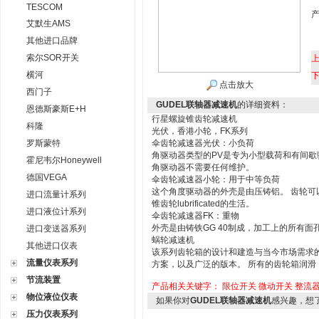
TESCOM
艾默生AMS
其他进口品牌
索尔SOR开关
横河
点击放大
西门子
GUDEL联轴器减速机
的详细资料：
恩德斯豪斯E+H
行星螺旋锥齿轮减速机
科隆
光伏，香港小轮，FK系列
罗斯蒙特
伞齿轮减速器光伏：小负荷
角驱动器类型的PV是专为小型载荷和有间歇
霍尼韦尔Honeywell
角驱动器不需要任何维护。
德国VEGA
伞齿轮减速器小轮：用于中等负荷
这个角度驱动器的外壳是由压铸铝。 齿轮可以
进口流量计系列
锥齿轮lubrificated的生活。
进口液位计系列
伞齿轮减速器FK：重物
外壳是由铸铁GG 40制成，加工上的所有面
进口变送器系列
蜗轮减速机
其他进口仪表
该系列齿轮箱的设计和建造与当今市场需求
流量仪表系列
方案，以及广泛的版本。 所有的齿轮箱润滑
节流装置
产品相关关键字：
限位开关
微动开关
整流
物位液位仪表
如果你对
GUDEL联轴器减速机
感兴趣，想
压力仪表系列