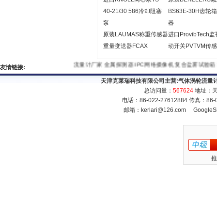
40-21/30 586冷却阻塞
BS63E-30H齿轮
泵
器
原装LAUMAS称重传感器
进口ProvibTech
重量变送器FCAX
动开关PVTVM传
流量计厂家
金属探测器
IPC网络摄像机
复合盐雾试验箱
友情链接:
天津克莱瑞科技有限公司主营:
气体涡轮流量
总访问量：
567624
地址：天
电话：86-022-27612884 传真：86
邮箱：
kerlari@126.com
GoogleS
推