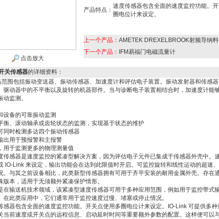
速度传感器包含全面的速度监控功能。开
产品特点：
圈电位计来设定。
上一个产品：
AMETEK DREXELBROOK射频导纳
下一个产品：
IFM易福门电磁流量计
点击放大
力开关传感器
的详细资料：
产品范围包括振动变送器、振动传感器、加速度计和评估电子装置。振动发射器和传感
、驱动器中的不平衡以及旋转的机器部件。当与诊断电子装置相结合时，加速度计能
振动监测。
和设备的可靠振动监测
平衡、滚动轴承或齿轮状态的监测，实现基于状态的维护
可同时检测多达四个振动传感器
输出用于预报警和主报警
，用于监测更多的物理测量值
传感器是速度监控的紧凑型解决方案，因为评估电子元件已集成于传感器外壳中。
或 IO-Link 来设定，输出功能会在达到此限值时开启。可监控旋转和线性运动的超速
况。与其之前设备相比，此类新型传感器拥有可用于齐平安装的耐用金属外壳。存在通过
殊版本，适用于无须额外紧凑保护情形。
输送机技术领域，该紧凑型速度传感器可用于多种应用范围，例如用于监控带式
。在此类应用中，它们通常用于监控速度过慢、堵塞或停止情况。
器包含全面的速度监控功能。开关点使用多圈电位计来设定。IO-Link 可提供多种
关当前速度或开关点的远程信息、启动延时时间等重要额外参数的配置。这样便可以