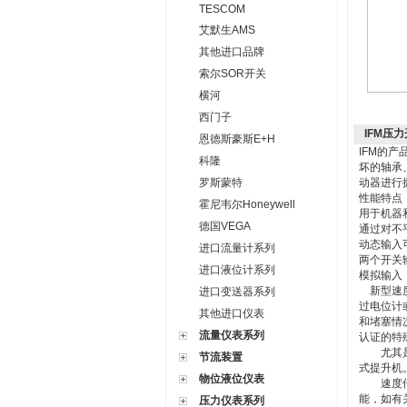
TESCOM
艾默生AMS
其他进口品牌
索尔SOR开关
横河
西门子
IFM压
恩德斯豪斯E+H
IFM的
科隆
坏的轴承
罗斯蒙特
动器进行
性能特点
霍尼韦尔Honeywell
用于机器
德国VEGA
通过对不
动态输入
进口流量计系列
两个开关
进口液位计系列
模拟输入
新型速度
进口变送器系列
过电位计
其他进口仪表
和堵塞情
流量仪表系列
认证的特
尤其是在
节流装置
式提升机
物位液位仪表
速度传感
能，如有
压力仪表系列