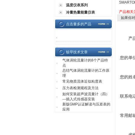
SMART
温度仪表系列
产品相关
冷量热量能量仪表
如果你
点击量多的产品
·
产
较早技术文章
您的单
气体涡轮流量计的8个产品特
·
点
总结气体涡轮流量计的工作原
·
理
您的姓
常见物质流体近似粘度表
·
压力表检测规程及方法
·
如何安装超声波流量计（四）
联系电
·
—插入式传感器安装
新版GMP认证解读与压差表的
·
应用
常用邮
省