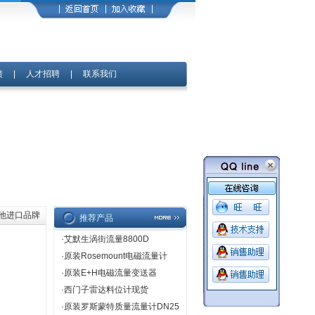
馈
|
人才招聘
|
联系我们
其他进口品牌
推荐产品
·
艾默生涡街流量8800D
·
原装Rosemount电磁流量计
·
原装E+H电磁流量变送器
·
西门子雷达料位计现货
·
原装罗斯蒙特质量流量计DN25