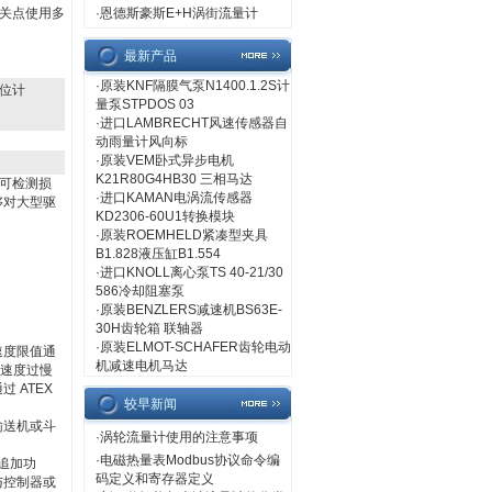
关点使用多
·
恩德斯豪斯E+H涡街流量计
最新产品
·
原装KNF隔膜气泵N1400.1.2S计
料位计
量泵STPDOS 03
·
进口LAMBRECHT风速传感器自
动雨量计风向标
·
原装VEM卧式异步电机
K21R80G4HB30 三相马达
器可检测损
·
进口KAMAN电涡流传感器
够对大型驱
KD2306-60U1转换模块
·
原装ROEMHELD紧凑型夹具
B1.828液压缸B1.554
·
进口KNOLL离心泵TS 40-21/30
586冷却阻塞泵
·
原装BENZLERS减速机BS63E-
30H齿轮箱 联轴器
·
原装ELMOT-SCHAFER齿轮电动
速度限值通
机减速电机马达
、速度过慢
 ATEX
较早新闻
输送机或斗
·
涡轮流量计使用的注意事项
·
电磁热量表Modbus协议命令编
追加功
码定义和寄存器定义
与控制器或