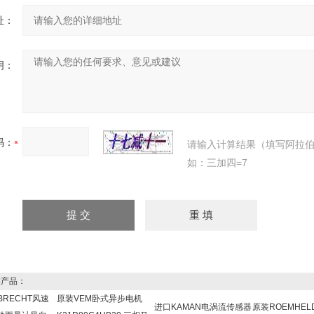
址：
明：
码：
请输入计算结果（填写阿拉
如：三加四=7
产品：
BRECHT风速
原装VEM卧式异步电机
进口KAMAN电涡流传感器
原装ROEMHE