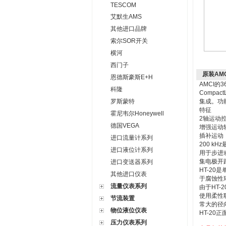
TESCOM
艾默生AMS
其他进口品牌
索尔SOR开关
横河
西门子
原装AM
恩德斯豪斯E+H
AMCI
科隆
Compa
罗斯蒙特
集成。功
特征
霍尼韦尔Honeywell
2轴运动
德国VEGA
增强运动
插补运动
进口流量计系列
200 k
进口液位计系列
用于步进
集电极开
进口变送器系列
HT-20
其他进口仪表
于腐蚀性环
流量仪表系列
由于HT
使用柔性
节流装置
常大的径
物位液位仪表
HT-20
压力仪表系列