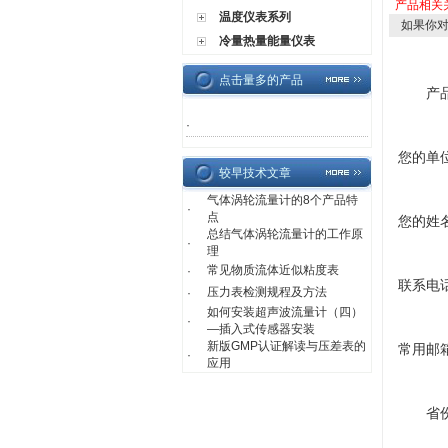
产品相关
温度仪表系列
如果你
冷量热量能量仪表
点击量多的产品
产
·
您的单
较早技术文章
气体涡轮流量计的8个产品特
·
点
您的姓
总结气体涡轮流量计的工作原
·
理
常见物质流体近似粘度表
·
联系电
压力表检测规程及方法
·
如何安装超声波流量计（四）
·
—插入式传感器安装
新版GMP认证解读与压差表的
常用邮
·
应用
省