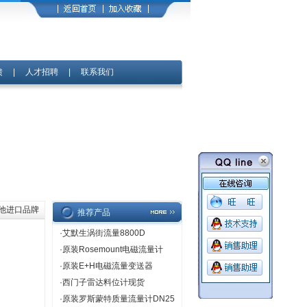
馈
|
人才招聘
|
联系我们
其他进口品牌
推荐产品
·
艾默生涡街流量8800D
·
原装Rosemount电磁流量计
·
原装E+H电磁流量变送器
·
西门子雷达料位计现货
·
原装罗斯蒙特质量流量计DN25