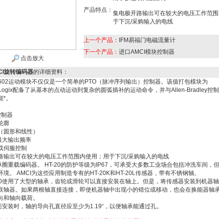
产品特点：
集电极开路输出可在较大的电压工作范围
于下沉/采购输入的电线
上一个产品：
IFM易福门电磁流量计
下一个产品：
进口AMCI模块控制器
点击放大
CI旋转编码器
的详细资料：
的3602运动模块不仅仅是一个简单的PTO（脉冲序列输出）控制器。该值打包模块为
ctLogix配备了从基本的点动运动到复杂的圆弧插补的运动命令，并与Allen-Bradley
能*。
控制器
轮廓
（圆形和线性）
Hz最大输出频率
或伺服控制
路输出可在较大的电压工作范围内使用；用于下沉/采购输入的电线
是单圈重载编码器。 HT-20的防护等级为IP67，可承受大多数工业场合包括冲洗车间，
境。 AMCI为这些应用制造专有的HT-20K和HT-20L传感器，带有不锈钢轴。
-20使用了大型的轴承，齿轮或滑轮可以直接安装在轴上。但是，将传感器安装到机器
联轴器。如果两根轴直接连接，即使机器轴中出现小的错位或移动，也会在换能器轴
向和轴向载荷。
正面安装时，轴的导向孔直径应至少为1.19“，以便轴承能通过孔。