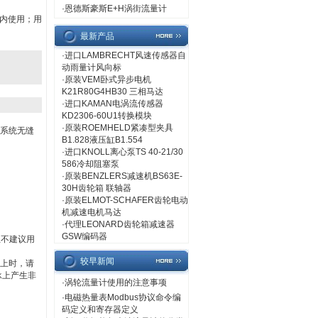
·
恩德斯豪斯E+H涡街流量计
内使用；用
最新产品
·
进口LAMBRECHT风速传感器自
动雨量计风向标
·
原装VEM卧式异步电机
K21R80G4HB30 三相马达
·
进口KAMAN电涡流传感器
KD2306-60U1转换模块
·
原装ROEMHELD紧凑型夹具
控制系统无缝
B1.828液压缸B1.554
·
进口KNOLL离心泵TS 40-21/30
586冷却阻塞泵
·
原装BENZLERS减速机BS63E-
30H齿轮箱 联轴器
·
原装ELMOT-SCHAFER齿轮电动
机减速电机马达
·
代理LEONARD齿轮箱减速器
GSW编码器
但不建议用
较早新闻
轴上时，请
承上产生非
·
涡轮流量计使用的注意事项
·
电磁热量表Modbus协议命令编
码定义和寄存器定义