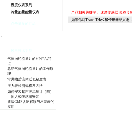
温度仪表系列
冷量热量能量仪表
产品相关关键字：
速度传感器
位移传
如果你对
Trans-Tek位移传感器
感兴趣
点击量多的产品
·
较早技术文章
气体涡轮流量计的8个产品特
·
点
总结气体涡轮流量计的工作原
·
理
·
常见物质流体近似粘度表
·
压力表检测规程及方法
如何安装超声波流量计（四）
·
—插入式传感器安装
新版GMP认证解读与压差表的
·
应用