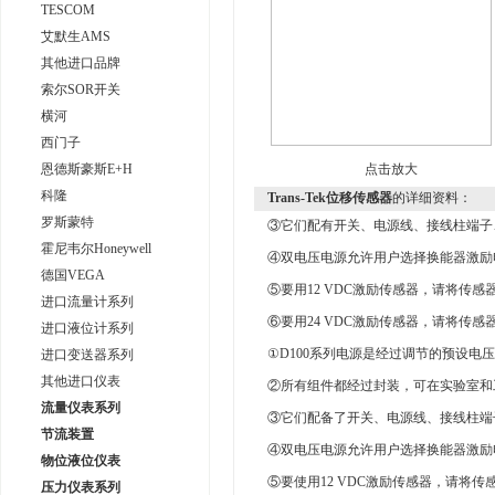
TESCOM
艾默生AMS
其他进口品牌
索尔SOR开关
横河
西门子
恩德斯豪斯E+H
点击放大
科隆
Trans-Tek位移传感器
的详细资料：
罗斯蒙特
③它们配有开关、电源线、接线柱端子
霍尼韦尔Honeywell
④双电压电源允许用户选择换能器激励电压；
德国VEGA
⑤要用12 VDC激励传感器，请将传感器
进口流量计系列
⑥要用24 VDC激励传感器，请将传感器
进口液位计系列
①D100系列电源是经过调节的预设电
进口变送器系列
其他进口仪表
②所有组件都经过封装，可在实验室和
流量仪表系列
③它们配备了开关、电源线、接线柱端子
节流装置
④双电压电源允许用户选择换能器激励电压；
物位液位仪表
⑤要使用12 VDC激励传感器，请将传感
压力仪表系列