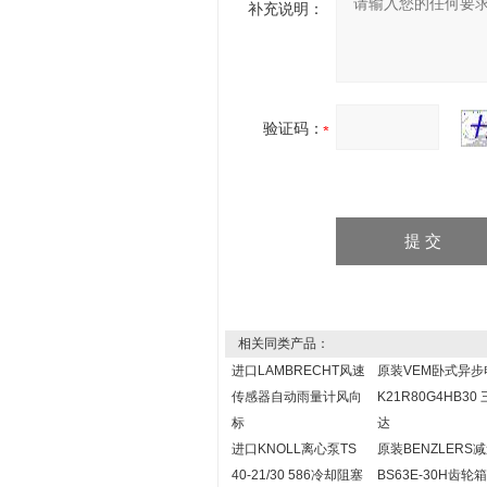
补充说明：
验证码：
相关同类产品：
进口LAMBRECHT风速
原装VEM卧式异步
传感器自动雨量计风向
K21R80G4HB30
标
达
进口KNOLL离心泵TS
原装BENZLERS
40-21/30 586冷却阻塞
BS63E-30H齿轮