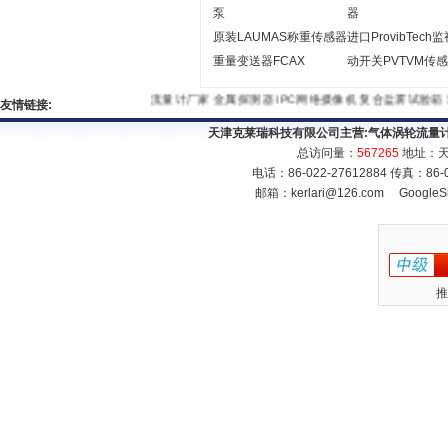
泵
器
原装LAUMAS称重传感器
进口ProvibTech
重量变送器FCAX
动开关PVTVM传
流量计厂家
金属探测器
IPC网络摄像机
复合盐雾试验箱
友情链接:
天津克莱瑞科技有限公司主营:
气体涡轮流量
总访问量：
567265
地址：天
电话：86-022-27612884 传真：86
邮箱：
kerlari@126.com
GoogleS
推