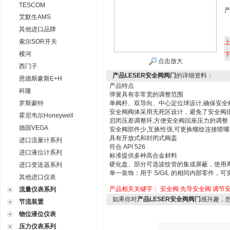
TESCOM
艾默生AMS
其他进口品牌
索尔SOR开关
横河
点击放大
西门子
产品LESER安全阀阀门
的详细资料：
恩德斯豪斯E+H
产品特点
科隆
弹簧具有非常宽的调整范围
罗斯蒙特
单阀杆、双导向、中心定位球设计,确保安全
安全阀阀体采用无死区设计，避免了安全阀
霍尼韦尔Honeywell
启闭压差调整环,方便安全阀回座压力的调整
德国VEGA
安全阀部件少,互换性强,可更换螺纹连接喷嘴
具有开放式和封闭式阀盖
进口流量计系列
符合 API 526
进口液位计系列
标准提供多种高合金材料
硬化盘、部分可选波纹管的集成屏蔽，使用
进口变送器系列
单一装饰：用于 S/G/L 的相同内部零件，
其他进口仪表
产品相关关键字：
安全阀
先导安全阀
调节
流量仪表系列
如果你对
产品LESER安全阀阀门
感兴趣，
节流装置
物位液位仪表
压力仪表系列