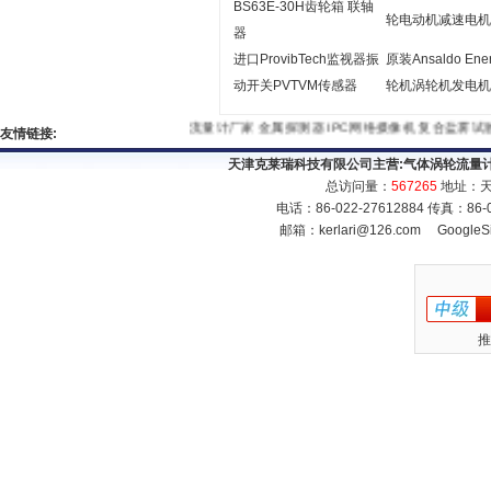
BS63E-30H齿轮箱 联轴
轮电动机减速电机
器
进口ProvibTech监视器振
原装Ansaldo Ene
动开关PVTVM传感器
轮机涡轮机发电机
流量计厂家
金属探测器
IPC网络摄像机
复合盐雾试验
友情链接:
天津克莱瑞科技有限公司主营:
气体涡轮流量
总访问量：
567265
地址：天
电话：86-022-27612884 传真：86
邮箱：
kerlari@126.com
GoogleS
推