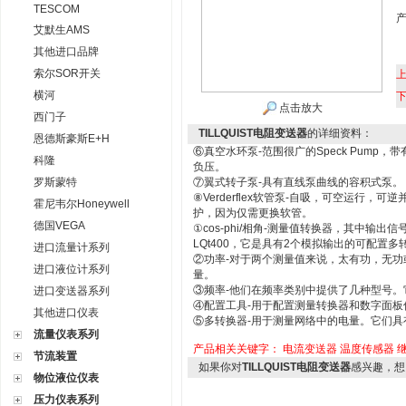
TESCOM
艾默生AMS
其他进口品牌
索尔SOR开关
横河
点击放大
西门子
TILLQUIST电阻变送器
的详细资料：
恩德斯豪斯E+H
⑥真空水环泵-范围很广的Speck Pum
科隆
负压。
罗斯蒙特
⑦翼式转子泵-具有直线泵曲线的容积式泵。
⑧Verderflex软管泵-自吸，可空运行
霍尼韦尔Honeywell
护，因为仅需更换软管。
德国VEGA
①cos-phi/相角-测量值转换器，其中输出
LQt400，它是具有2个模拟输出的可配置多
进口流量计系列
②功率-对于两个测量值来说，太有功，无功
进口液位计系列
量。
③频率-他们在频率类别中提供了几种型号
进口变送器系列
④配置工具-用于配置测量转换器和数字面板
其他进口仪表
⑤多转换器-用于测量网络中的电量。它们
流量仪表系列
产品相关关键字：
电流变送器
温度传感器
节流装置
如果你对
TILLQUIST电阻变送器
感兴趣，想
物位液位仪表
压力仪表系列