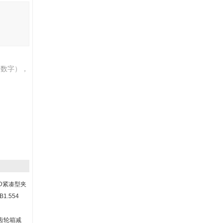
伯数字），
LD紧凑型夹
1.554
D齿轮箱减