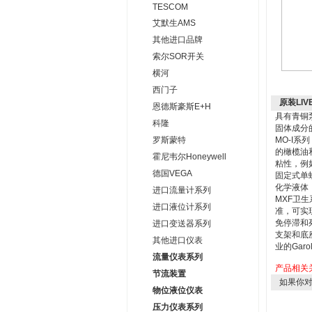
TESCOM
艾默生AMS
其他进口品牌
索尔SOR开关
横河
西门子
原装LI
恩德斯豪斯E+H
具有青铜
科隆
固体成分
罗斯蒙特
MO-I
的橄榄油
霍尼韦尔Honeywell
粘性，例
德国VEGA
固定式单
化学液体
进口流量计系列
MXF卫
进口液位计系列
准，可实
免停滞和
进口变送器系列
支架和底座
其他进口仪表
业的Garo
流量仪表系列
产品相关
节流装置
如果你
物位液位仪表
压力仪表系列