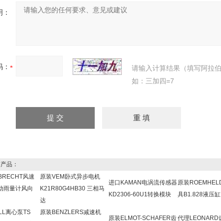
明：
码：
请输入计算结果（填写阿拉
如：三加四=7
产品：
BRECHT风速
原装VEM卧式异步电机
进口KAMAN电涡流传感器
原装ROEMHE
动雨量计风向
K21R80G4HB30 三相马
KD2306-60U1转换模块
具B1.828液压缸B
达
LL离心泵TS
原装BENZLERS减速机
原装ELMOT-SCHAFER齿
代理LEONAR