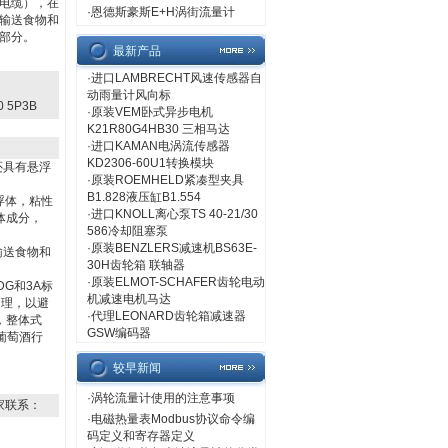
m电缆），在
·
恩德斯豪斯E+H涡街流量计
输送食物和
部分。
最新产品
·
进口LAMBRECHT风速传感器自
动雨量计风向标
5P3B
·
原装VEM卧式异步电机
K21R80G4HB30 三相马达
·
进口KAMAN电涡流传感器
KD2306-60U1转换模块
还具有悬浮
·
原装ROEMHELD紧凑型夹具
B1.828液压缸B1.554
浮体，粘性
·
进口KNOLL离心泵TS 40-21/30
体成分，
586冷却阻塞泵
·
原装BENZLERS减速机BS63E-
输送食物和
30H齿轮箱 联轴器
·
原装ELMOT-SCHAFER齿轮电动
G和3A标
机减速电机马达
处理，以避
·
代理LEONARD齿轮箱减速器
，整体式
GSW编码器
是葡萄酒行
较早新闻
·
涡轮流量计使用的注意事项
家联系：
·
电磁热量表Modbus协议命令编
码定义和寄存器定义