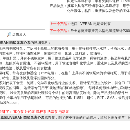
固定式单螺杆泵，带有变频和遥控（15
产品特点：
推车上具有不锈钢泵体的单螺杆泵，用于
化学液体，粘性，重液体以及悬浮的固体
上一个产品：
进口LIVERANI电动齿轮泵
下一个产品：
E+H恩德斯豪斯高温型电磁流量计P300 
点击放大
VERANI自吸泵离心泵
的详细资料：
泵体的单螺杆泵，广泛用于船舶上的航海领域，用于转移和排空污水箱，马桶污水，
的重液体，粘性和油性液体，例如润滑油，废油，燃料油， 柴油等。
系列：单螺杆泵，具有不锈钢主体，用于输送食品和化学液体，稠密的液体，甚至带有悬
和一般的所有食用油。 不锈钢泵体，用于输送食物和化学流体，重液体以及悬浮的固
如橄榄油，以及通常所有的食物油
螺杆泵，带有变频和遥控（15m电缆），在推车上具有不锈钢泵体的单螺杆泵，用于
，粘性，重液体以及悬浮的固体部分。
生系列代表了食品，制药，化学和化妆品行业的技术。 设计采用卫生的设计，符合EHED
现程度的消毒。 这些泵专门用于“就地清洁"和“就地消毒"。 每种几何形状均经过详细
死区。 以最高质量的表面处理和每个组件的最高清洁度制成。除与产品接触的部件外
/手推车均采用不锈钢制成。 可用的连接为DIN 11851，钳位，RJT，SMS，最后
lla和Macon。
关键字：
离心泵
叶轮泵
螺杆泵
活塞泵
电动泵
对
原装LIVERANI自吸泵离心泵
感兴趣，想了解更详细的产品信息，填写下表直接与厂