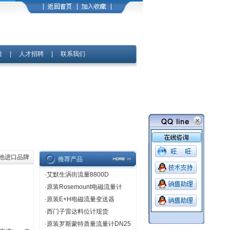
馈
|
人才招聘
|
联系我们
其他进口品牌
推荐产品
·
艾默生涡街流量8800D
·
原装Rosemount电磁流量计
·
原装E+H电磁流量变送器
·
西门子雷达料位计现货
·
原装罗斯蒙特质量流量计DN25