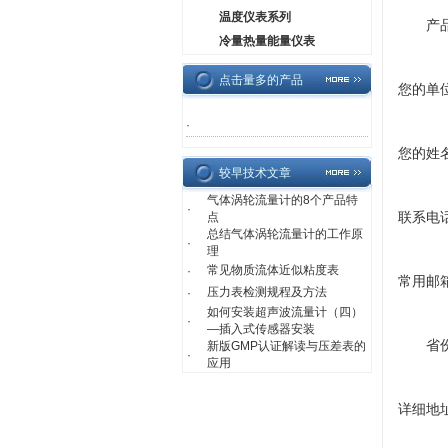
温度仪表系列
产
冷量热量能量仪表
点击量多的产品
您的单
·
您的姓
较早技术文章
气体涡轮流量计的8个产品特
·
联系电
点
总结气体涡轮流量计的工作原
·
理
常见物质流体近似粘度表
·
常用邮
压力表检测规程及方法
·
如何安装超声波流量计（四）
·
—插入式传感器安装
省
新版GMP认证解读与压差表的
·
应用
详细地