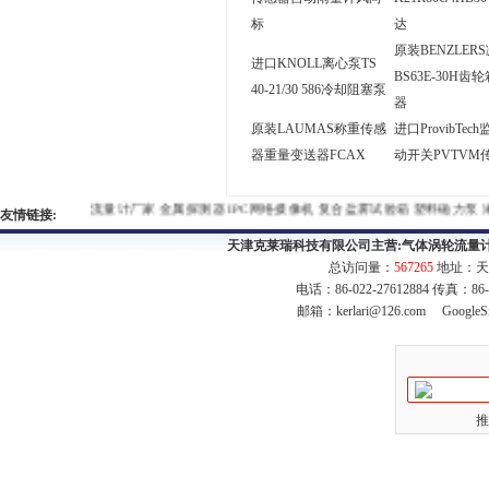
标
达
原装BENZLER
进口KNOLL离心泵TS
BS63E-30H齿
40-21/30 586冷却阻塞泵
器
原装LAUMAS称重传感
进口ProvibTec
器重量变送器FCAX
动开关PVTVM
流量计厂家
金属探测器
IPC网络摄像机
复合盐雾试验箱
塑料磁力
友情链接:
天津克莱瑞科技有限公司主营:
气体涡轮流量
总访问量：
567265
地址：天
电话：86-022-27612884 传真：86
邮箱：
kerlari@126.com
GoogleS
推