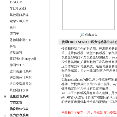
TESCOM
艾默生AMS
其他进口品牌
索尔SOR开关
横河
西门子
点击放大
恩德斯豪斯E+H
代理FIRST SENSOR压力传感器
的详细
科隆
传感和控制元件的制造商、开发商和分
罗斯蒙特
关、流量传感器、微型力传感器、氧气
以及微型阀门和泵以及微型隔膜泵。Senso
霍尼韦尔Honeywell
很快将其活动扩展到包括开发和制造高质量压阻
德国VEGA
压力传感器和传感系统、液位传感器和
制的传感器，并为全球OEM客户开发复
进口流量计系列
传感器
进口液位计系列
①Sensortechnics的HCL压力传感
进口变送器系列
补偿，并提供成比例的mV输出信号。
偏移稳定性和几乎没有位置灵敏度。
其他进口仪表
②HCL压力传感器具有高输入电阻，是便
流量仪表系列
列(DIP)外壳选项可实现节省空间的PCB安
的特定要求提供非常快速和灵活的HCL
节流装置
物位液位仪表
产品相关关键字：
压力传感器
压力变送
压力仪表系列