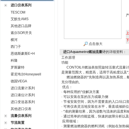
进口仪表系列
TESCOM
艾默生AMS
其他进口品牌
索尔SOR开关
横河
点击放大
西门子
进口Aquametro燃油流量计
的详细资料：
恩德斯豪斯E+H
工作原理
科隆
功能
罗斯蒙特
CONTOIL®燃油表按照旋转活塞式流量
是测量范围大，精度高，适用于高粘度以及
霍尼韦尔Honeywell
燃油燃烧器的*先制造商以及加热系统，船舶
德国VEGA
充分理由的。
优点：
进口流量计系列
· 每种应用的*佳解决方案
进口液位计系列
· 可以安装在泵的压力或吸力侧
· 节省安装空间，因为不需要直的入口/出口
进口变送器系列
· 可将仪表灵活地安装在水平，垂直或倾斜
其他进口仪表
· *准的测量结果，因为读数与流体的温度和
流量仪表系列
· 通过简单的功能监视，快速的故障分析以
应用领域：
节流装置
· 测量燃油燃烧器的燃料消耗（例如在加热