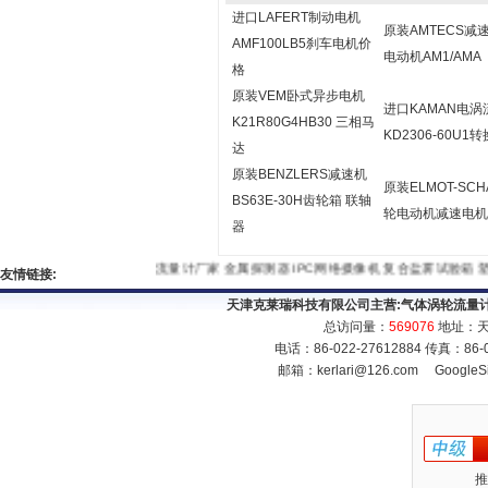
进口LAFERT制动电机
原装AMTECS减
AMF100LB5刹车电机价
电动机AM1/AMA
格
原装VEM卧式异步电机
进口KAMAN电
K21R80G4HB30 三相马
KD2306-60U1
达
原装BENZLERS减速机
原装ELMOT-SCH
BS63E-30H齿轮箱 联轴
轮电动机减速电机
器
流量计厂家
金属探测器
IPC网络摄像机
复合盐雾试验箱
塑
友情链接:
天津克莱瑞科技有限公司主营:
气体涡轮流量
总访问量：
569076
地址：天
电话：86-022-27612884 传真：86
邮箱：
kerlari@126.com
GoogleS
推