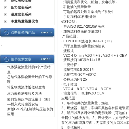
物位液位仪表
· 消费监测和优化（船舶，发电机等）
· 矿物油的流量测量
压力仪表系列
· 可选的远程处理并集成到**系统中
温度仪表系列
· 手动加料/加料/批处理
冷量热量能量仪表
燃料类型：
· 符合ISO 8217-2010的液体
· 加热燃料多余的少量燃料
点击量多的产品
产品范围：
· CONTOIL®燃油表DN 4-8（12）
·
· 用于直接燃油测量的燃油表
· 液压式
· VZO 4 Qmin / VZO 4 + 8 / VZO 4 + 8 OEM
较早技术文章
· 液压接口1/8"和M14x1.5
· 主要特征：
气体涡轮流量计的8个产品特
·
· 流量范围0.5-200 l / h
点
· 温度范围-30至+80°C
总结气体涡轮流量计的工作原
·
· 公称压力PN 25
理
· 电子读出
常见物质流体近似粘度表
·
· VZO 4 + 8 RE / VZO 4 + 8 OEM
· 输出信号：RE和VZO OEM
压力表检测规程及方法
·
应用范围：
如何安装超声波流量计（四）
·
1、各种油类的流量测量，燃油,
—插入式传感器安装
2、燃烧器，船用，车辆和其他各种固定装置
新版GMP认证解读与压差表的
·
3、船用以及各种计量的定形测验（可选的）
应用
量提供的解决方法。2、设计突出，如电子计
泵的压力面或真空面，无需直接的入口和出
5、高抗振性。