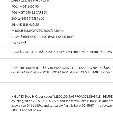
ZAPEX ZZS,See the picture
PC-14MGT 1400 90
PC-8MGT 640 12 CARBON
200 LL-14M 7.55M 680
S/N-JKD B3SH10-25
M100LB4/3.0KW/230/400V/1430min
H4SV18 BIPEX-COUPLING BWN142 75/50H7
BWN97 48
H2SH 8B S/N: 4130558-0020-001 n1=1750rpm; n2=70,30rpm P=110KW
TYPE:TRF 1300 R4LE 185-V10-W203,SR:2711101220,BA9704EN08.05, 
ORDER#4160654,LOESCHE DOC.#4160654,FOR LOESCHE MILL LM 56.4
N-EUPEX Type H Order codes??2LC0100-5AG99-0AC0 L1B+M1B N-EUPE
coupling, size 125, S = 180 6885-1 and set screw Part 1: Bore D1 48H7 
keyway to DIN 6885-1 and set screw Part 2: Bore D2 48H7 mm, keyway
6885-1 and set screw