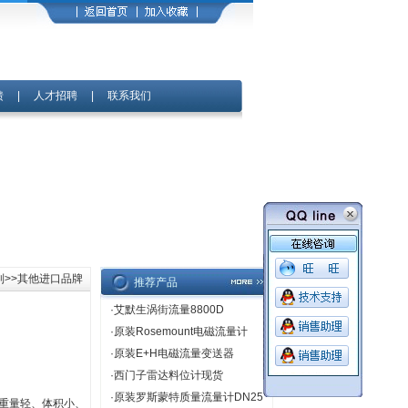
馈
|
人才招聘
|
联系我们
列
>>其他进口品牌
推荐产品
·
艾默生涡街流量8800D
·
原装Rosemount电磁流量计
·
原装E+H电磁流量变送器
·
西门子雷达料位计现货
·
原装罗斯蒙特质量流量计DN25
,重量轻、体积小、