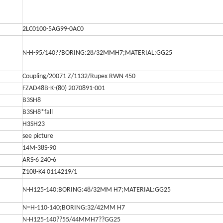
2LC0100-5AG99-0AC0
N-H-95/140??BORING:28/32MMH7;MATERIAL:GG25
Coupling/20071 Z/1132/Rupex RWN 450
FZAD48B-K-(80) 2070891-001
B3SH8
B3SH8*fall
H3SH23
see picture
14M-38S-90
ARS-6 240-6
Z108-K4 0114219/1
N-H125-140;BORING:48/32MM H7;MATERIAL:GG25
N=H-110-140;BORING:32/42MM H7
N-H125-140??55/44MMH7??GG25