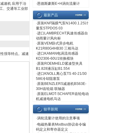
减速机 应用于冶
·
恩德斯豪斯E+H涡街流量计
工、交通等工业部
最新产品
·
原装KNF隔膜气泵N1400.1.2S计
量泵STPDOS 03
·
进口LAMBRECHT风速传感器自
动雨量计风向标
·
原装VEM卧式异步电机
K21R80G4HB30 三相马达
·
进口KAMAN电涡流传感器
应性强等特点。减速
KD2306-60U1转换模块
·
原装ROEMHELD紧凑型夹具
B1.828液压缸B1.554
·
进口KNOLL离心泵TS 40-21/30
586冷却阻塞泵
·
原装BENZLERS减速机BS63E-
30H齿轮箱 联轴器
·
原装ELMOT-SCHAFER齿轮电动
机减速电机马达
较早新闻
·
涡轮流量计使用的注意事项
·
电磁热量表Modbus协议命令编
码定义和寄存器定义