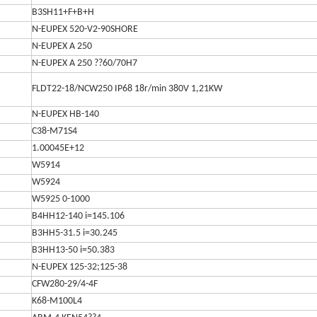
B3SH11+F+B+H
N-EUPEX 520-V2-90SHORE
N-EUPEX A 250
N-EUPEX A 250 ??60/70H7
FLDT22-18/NCW250 IP68 18r/min 380V 1,21KW
N-EUPEX HB-140
C38-M71S4
1.00045E+12
W5914
W5924
W5925 0-1000
B4HH12-140 i=145.106
B3HH5-31.5 i=30.245
B3HH13-50 i=50.383
N-EUPEX 125-32;125-38
CFW280-29/4-4F
K68-M100L4