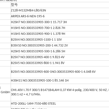
型号
Z128-M132MB4-L80/63N
ARPEX ARS-6-NEN-195-6
H2SH7 NO:3003533905-300-1 15.717 3H
H1SH5 NO:3003533905-700-1 2.826 7H
H1SH5 NO:3003533905-900-1 1.378 9H
B2SV4 NO:3003533905-1100-1 1 10V
B3SV10 NO:3003533905-200-1 44.732 2V
H2SH5 NO:3003533905-500-1 6.286 5H
B2SV7 NO:3003533905-400-1 9.823 4V
B2SV5 NO:3003533905-800-1 1.941 8V
B2SV5 NO:3003533905-600-1NO:3003533905-600-1 4.048 6V
H3SH11 NO:3003533905-100-1 85.146 1H
R
CMI.40V I.70 F 300/1 B1471B4LAM 0,37 KW 4-polig, 230/400 V, 50 HZ, IP
 GmbH-
300:1 n2 = 4,7 U/Min.
HTD-200LL-14M-7550-680 STEEL