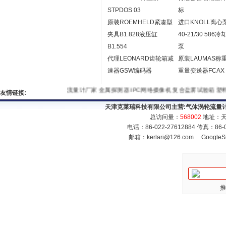
STPDOS 03
标
原装ROEMHELD紧凑型
进口KNOLL离心
夹具B1.828液压缸
40-21/30 586
B1.554
泵
代理LEONARD齿轮箱减
原装LAUMAS称
速器GSW编码器
重量变送器FCAX
流量计厂家
金属探测器
IPC网络摄像机
复合盐雾试验箱
友情链接:
天津克莱瑞科技有限公司主营:
气体涡轮流量
总访问量：
568002
地址：天
电话：86-022-27612884 传真：86
邮箱：
kerlari@126.com
GoogleS
推