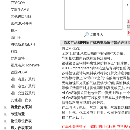
TESCOM
艾默生AMS
其他进口品牌
索尔SOR开关
横河
点击放大
西门子
原装产品BIFFI执行机构电动执行器
的详细
恩德斯豪斯E+H
特点和优点:
科隆
全封闭,防止风吹日晒雨淋的碳钢*大力量。
罗斯蒙特
导杆抵抗横向荷载和支持活塞杆。
镀硬铬合金钢材料腐蚀保护和保证**的摩擦
霍尼韦尔Honeywell
PTFE-impregnated青铜或烧结青铜衬套
德国VEGA
苏格兰轭设计与倾斜或对称转矩臂允许密切
外部旅行停止82°和98°之间*准的角行程调
进口流量计系列
无电镀镍和光亮的气缸提供*大的耐腐蚀和减
进口液位计系列
浮动式活塞密封提供低磁滞和高灵敏度,防止
ALGAS弹簧返回包包含四个弹簧,封装在一
进口变送器系列
ALGAS弹簧作用可以改变很容易从接近开放
其他进口仪表
特殊涂料离岸或腐蚀性环境。
流量仪表系列
产品包括：电动、气动、液压、气液联动和
线、油气、化工和电力行业。公司不仅是在质
节流装置
得了广泛认可。
物位液位仪表
产品相关关键字：
蝶阀
阀门执行器
电动执
压力仪表系列