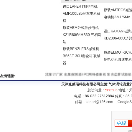
进口LAFERT制动电机
原装AMTECS减
AMF100LB5刹车电机价
电动机AM1/AMA
格
原装VEM卧式异步电机
进口KAMAN电
K21R80G4HB30 三相马
KD2306-60U1
达
原装BENZLERS减速机
原装ELMOT-SCH
BS63E-30H齿轮箱 联轴
轮电动机减速电机
器
流量计厂家
金属探测器
IPC网络摄像机
复合盐雾试验箱
友情链接:
天津克莱瑞科技有限公司主营:
气体涡轮流量
总访问量：
568506
地址：天
电话：86-022-27612884 传真：86
邮箱：
kerlari@126.com
GoogleS
推