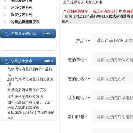
物位液位仪表
之间提供令人满意的对准
压力仪表系列
产品相关关键字：
液压制动器
刹车片
联轴
温度仪表系列
如果你对
进口产品TWIFLEX盘式制动器离
联系：
冷量热量能量仪表
点击量多的产品
产品：
·
您的单位：
较早技术文章
气体涡轮流量计的8个产品特
·
点
您的姓名：
总结气体涡轮流量计的工作原
·
理
常见物质流体近似粘度表
·
压力表检测规程及方法
·
联系电话：
如何安装超声波流量计（四）
·
—插入式传感器安装
新版GMP认证解读与压差表的
·
常用邮箱：
应用