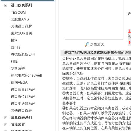
进口仪表系列
TESCOM
艾默生AMS
其他进口品牌
索尔SOR开关
横河
点击放大
西门子
进口产品TWIFLEX盘式制动器离合器
的详
恩德斯豪斯E+H
①Twiflex离合器鼓固定在原动机上，轮
科隆
离合器蹄向外移动，使其与内置在从动半轴
罗斯蒙特
始旋转，并在其加速离心作用时，使离合器
除去起始气压
霍尼韦尔Honeywell
②规格：当达到工作速度时，离合器会传递正
德国VEGA
生过载，足以引起离合器打滑或使原动机明
矩的影响，否则该高惯性扭矩将由发动机，
进口流量计系列
③离合器分离（如果需要）利用此功能。这
进口液位计系列
动机器静止时，它也被制动器防止旋转。这
基本要求
进口变送器系列
④如果在机器运行时必须分离离合器，或者
其他进口仪表
制动器。（如果从动轴可以承受负载旋转，
流量仪表系列
⑤选择制动器的尺寸以确保离合器分离迅速
动轴的转速的平方成正比，尽管方便的方法
节流装置
在从动轴上的任何位置。在具有柔性安装的