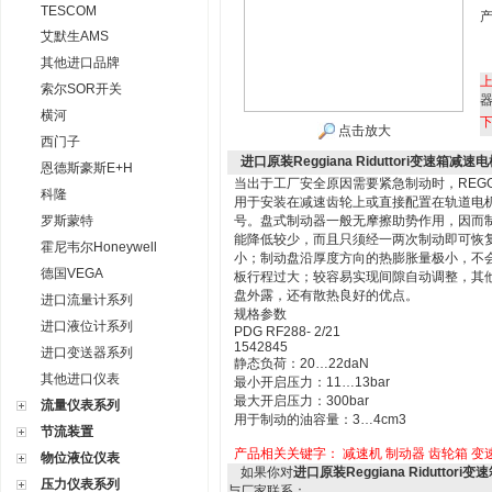
TESCOM
艾默生AMS
其他进口品牌
索尔SOR开关
横河
点击放大
西门子
进口原装Reggiana Riduttori变速箱减速
恩德斯豪斯E+H
当出于工厂安全原因需要紧急制动时，REGGI
科隆
用于安装在减速齿轮上或直接配置在轨道电
罗斯蒙特
号。盘式制动器一般无摩擦助势作用，因而
能降低较少，而且只须经一两次制动即可恢
霍尼韦尔Honeywell
小；制动盘沿厚度方向的热膨胀量极小，不
德国VEGA
板行程过大；较容易实现间隙自动调整，其
盘外露，还有散热良好的优点。
进口流量计系列
规格参数
进口液位计系列
PDG RF288- 2/21
1542845
进口变送器系列
静态负荷：20…22daN
其他进口仪表
最小开启压力：11…13bar
最大开启压力：300bar
流量仪表系列
用于制动的油容量：3…4cm3
节流装置
产品相关关键字：
减速机
制动器
齿轮箱
变
物位液位仪表
如果你对
进口原装Reggiana Riduttori
压力仪表系列
与厂家联系：