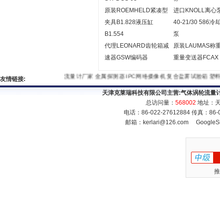
原装ROEMHELD紧凑型
进口KNOLL离心
夹具B1.828液压缸
40-21/30 586
B1.554
泵
代理LEONARD齿轮箱减
原装LAUMAS称
速器GSW编码器
重量变送器FCAX
流量计厂家
金属探测器
IPC网络摄像机
复合盐雾试验箱
友情链接:
天津克莱瑞科技有限公司主营:
气体涡轮流量
总访问量：
568002
地址：天
电话：86-022-27612884 传真：86
邮箱：
kerlari@126.com
GoogleS
推