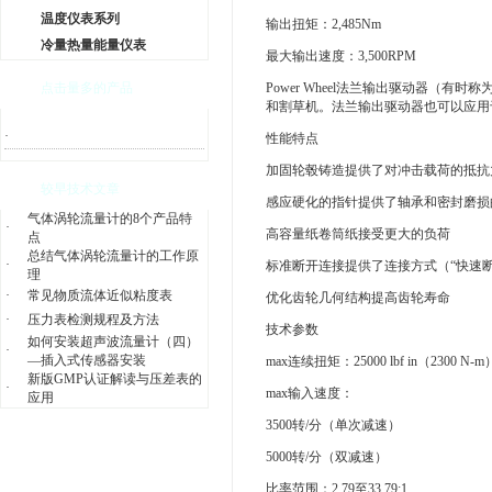
温度仪表系列
输出扭矩：2,485Nm
冷量热量能量仪表
最大输出速度：3,500RPM
点击量多的产品
Power Wheel法兰输出驱动器
和割草机。法兰输出驱动器也可以应用
·
性能特点
加固轮毂铸造提供了对冲击载荷的抵抗
较早技术文章
感应硬化的指针提供了轴承和密封磨损
气体涡轮流量计的8个产品特
·
高容量纸卷筒纸接受更大的负荷
点
总结气体涡轮流量计的工作原
·
标准断开连接提供了连接方式（“快速断
理
·
常见物质流体近似粘度表
优化齿轮几何结构提高齿轮寿命
·
压力表检测规程及方法
技术参数
如何安装超声波流量计（四）
·
—插入式传感器安装
max连续扭矩：25000 lbf in（2300 N-m
新版GMP认证解读与压差表的
·
max输入速度：
应用
3500转/分（单次减速）
5000转/分（双减速）
比率范围：2.79至33.79:1