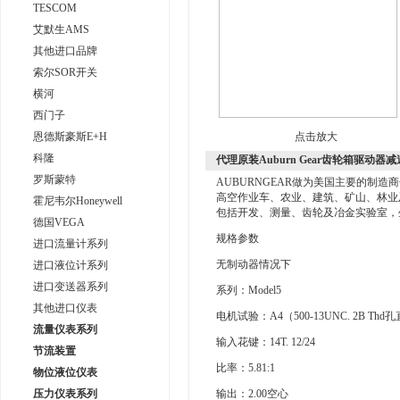
TESCOM
艾默生AMS
其他进口品牌
索尔SOR开关
横河
西门子
恩德斯豪斯E+H
点击放大
科隆
代理原装Auburn Gear齿轮箱驱动器
罗斯蒙特
AUBURNGEAR做为美国主要的制
高空作业车、农业、建筑、矿山、林业及
霍尼韦尔Honeywell
包括开发、测量、齿轮及冶金实验室，
德国VEGA
规格参数
进口流量计系列
无制动器情况下
进口液位计系列
进口变送器系列
系列：Model5
其他进口仪表
电机试验：A4（500-13UNC. 2B Thd孔直径4
流量仪表系列
输入花键：14T. 12/24
节流装置
比率：5.81:1
物位液位仪表
压力仪表系列
输出：2.00空心