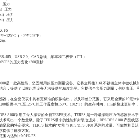
si）压力
psi）压力
psi）压力
psi）压力
 FS
至+125°C（-40°至257°F）
S/年
RS-485、USB 2.0、CAN总线、频率和二极管（TTL）
0%FS的压力变化<300毫秒
T6000是一款高性能、坚固耐用的压力测量设备。它将全焊接316L不锈钢主体中微机
结合，提供了以前此类设备无法提供的精度水平。它提供全套压力测量，包括表压、
。
感器，在全套仪表中具有更标准的模拟输出，以及和差分范围。它采用全新的19毫米
200提供-40°C至125°C的工作温度和150°C（302°F）的生存时间，1ms的快速更新率，以
DPS 8100采用了令人振奋的全新TERPS技术。TERPS 是一种谐振硅压力传感器技
术高出一个数量级。除了TERPS带来的性能和封装改进外，RPS/DPS 8100 产品
您的特定要求。TERPS 技术的*功能与 RPS/DPS 8100 系列的质量、可靠性和
求提供了解决方案。
内达到 ±0.01% FS