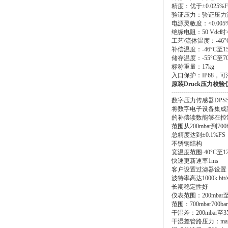
精度：优于±0.025%F
验证压力：验证压力测试为
电源灵敏度：<0.005%F
绝缘电阻：50 Vdc时
工艺/流体温度：-46°C
补偿温度：-46°C至15
储存温度：-55°C至70
标称重量：17kg
入口保护：IP68，可潜
原装Druck压力校验仪
---------------------------
数字压力传感器DPS500
将数字电子设备集成到
的补偿读数能够在控
范围从200mbar到700b
总精度达到±0.1%FS
不锈钢结构
宽温度范围-40°C至12
快速更新速率1ms
客户设置过滤器设置
波特率高达1000k bit/
长期稳定性好
仪表范围：200mbar至1
范围：700mbar700ba
干湿差：200mbar至35
干湿差管路压力：max.