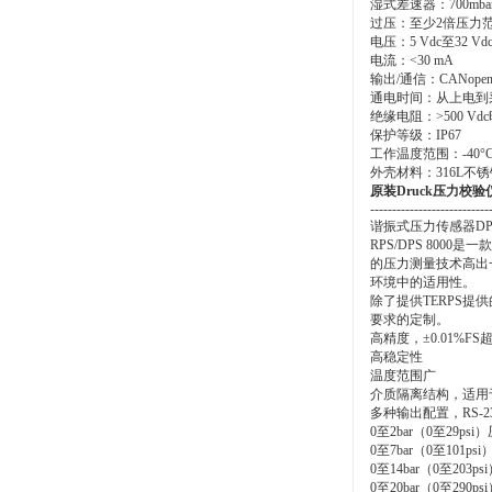
湿式差速器：700mbar至
过压：至少2倍压力
电压：5 Vdc至32 Vd
电流：<30 mA
输出/通信：CANopen 
通电时间：从上电到采
绝缘电阻：>500 Vdc
保护等级：IP67
工作温度范围：-40°C至
外壳材料：316L不
原装Druck压力校验仪
---------------------------
谐振式压力传感器DPS 80
RPS/DPS 80
的压力测量技术高出
环境中的适用性。
除了提供TERPS提
要求的定制。
高精度，±0.01%F
高稳定性
温度范围广
介质隔离结构，适用
多种输出配置，RS-23
0至2bar（0至29psi
0至7bar（0至101ps
0至14bar（0至203p
0至20bar（0至290p