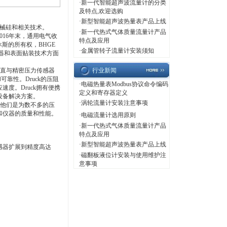
·
新一代智能超声波流量计的分类
及特点,欢迎选购
·
新型智能超声波热量表产品上线
机械硅和相关技术。
·
新一代热式气体质量流量计产品
016年末，通用电气收
特点及应用
休斯的所有权，BHGE
·
金属管转子流量计安装须知
处理器和表面贴装技术方面
一直与精密压力传感器
行业新闻
靠性。Druck的压阻
·
电磁热量表Modbus协议命令编码
度。Druck拥有便携
定义和寄存器定义
设备解决方案。
·
涡轮流量计安装注意事项
。他们是为数不多的压
和仪器的质量和性能。
·
电磁流量计选用原则
·
新一代热式气体质量流量计产品
特点及应用
·
新型智能超声波热量表产品上线
传感器扩展到精度高达
·
磁翻板液位计安装与使用维护注
意事项