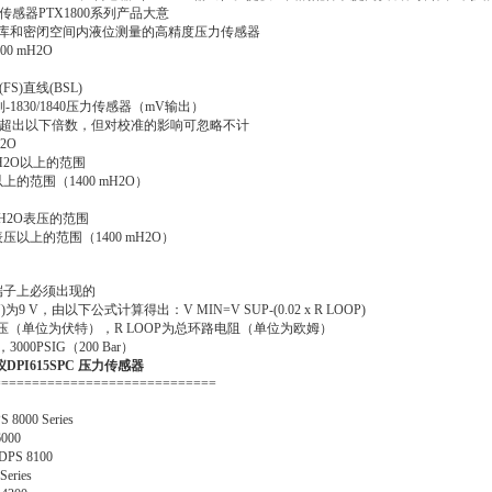
力传感器PTX1800系列产品大意
库和密闭空间内液位测量的高精度压力传感器
00 mH2O
FS)直线(BSL)
0系列-1830/1840压力传感器（mV输出）
能超出以下倍数，但对校准的影响可忽略不计
2O
 mH2O以上的范围
O以上的范围（1400 mH2O）
 mH2O表压的范围
O表压以上的范围（1400 mH2O）
器端子上必须出现的
为9 V，由以下公式计算得出：V MIN=V SUP-(0.02 x R LOOP)
电压（单位为伏特），R LOOP为总环路电阻（单位为欧姆）
00PSIG（200 Bar）
DPI615SPC 压力传感器
=============================
00 Series
000
S 8100
ries