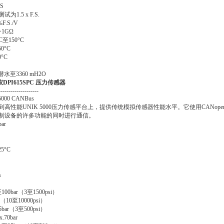
S
1.5 x F.S.
.S./V
>1GΩ
至150°C
0°C
°C
水至3360 mH2O
DPI615SPC 压力传感器
--------------------
0 CANBus
高性能UNIK 5000压力传感平台上，提供传统模拟传感器性能水平。它使用CANop
制设备的许多功能的同时进行通信。
ar
5°C
s
00bar（3至1500psi）
r（10至10000psi）
bar（3至500psi）
70bar