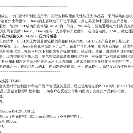
=================================
年在英国成立，专门设计和制造适用于广泛行业和应用的高性能压力传感器，采用成熟的微
马萨诸塞州比勒里卡。Druck的主要制造工厂位于英国，并在美国和中国设有生产基地。2
权，随后Druck成为贝克休斯(BHGE)的一部分。2019年初，随着通用电气剥离贝克
为其历史同名品牌“Druck"。Druck拥有一支多学科工程团队，在混合电路、ASIC、微
ck压力校验仪DPI615SPC 压力传感器
程技术，Druck为压力测量领域提供完整的解决方案。GE Druck产品名称长期以来
联系在一起。Druck是贝克休斯旗下子公司，在最严苛的环境下提供专业知识、品质和可
试和校准仪器，在任何环境下都能为客户提供性能、稳定性、质量、准确性和速的响应速
器、压力控制器和指示器、空气数据测试装置和校准软件，可提供广泛的测试和校准
新，专业知识和对客户应用的关注应用于压力测量，测试和校准等多样化和苛刻的世界
制造商之一，在他们自己的工厂内部制造硅传感元件，确保提供，高精度压力传感器
==============================
感器PTX400
测量对于控制油井和油田资产管理至关重要。经过现场验证的PTX400井口PT/TT
容量产品以及全套模拟和数字接口，为客户在受控交付期内提供了完整的产品解决方案。
性。
壳。
dbus和4-20mA输出。
00mm（带保护帽）或13mm至300mm（不带保护帽）。
和1035bar
°C
r