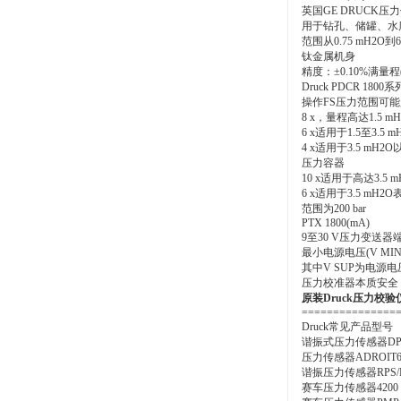
英国GE DRUCK压
用于钻孔、储罐、水
范围从0.75 mH2O到6
钛金属机身
精度：±0.10%满量程(
Druck PDCR 180
操作FS压力范围可
8 x，量程高达1.5 mH
6 x适用于1.5至3.5
4 x适用于3.5 mH2
压力容器
10 x适用于高达3.5
6 x适用于3.5 mH2
范围为200 bar
PTX 1800(mA)
9至30 V压力变送
最小电源电压(V MIN)
其中V SUP为电源
压力校准器本质安全，30
原装Druck压力校验仪
===============
Druck常见产品型号
谐振式压力传感器DPS 80
压力传感器ADROIT6
谐振压力传感器RPS/DP
赛车压力传感器4200 Se