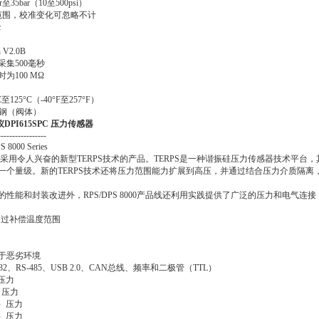
35bar（10至500psi）
范围，校准变化可忽略不计
c
V2.0B
集500毫秒
时为100 MΩ
125°C（-40°F至257°F）
锈钢（阀体）
DPI615SPC 压力传感器
-----------------
00 Series
00是一款采用令人兴奋的新型TERPS技术的产品。TERPS是一种谐振硅压力传感器技术平
一个量级。新的TERPS技术还将压力范围能力扩展到高压，并通过结合压力介质隔离
供的性能和封装改进外，RPS/DPS 8000产品线还利用实践提供了广泛的压力和电气连
S超过补偿温度范围
于恶劣环境
2、RS-485、USB 2.0、CAN总线、频率和二极管（TTL）
）压力
i）压力
si）压力
si）压力