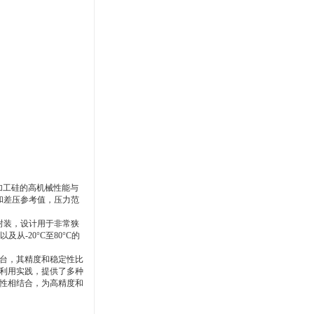
械加工硅的高机械性能与
和差压参考值，压力范
封装，设计用于非常狭
及从-20°C至80°C的
术平台，其精度和稳定性比
线还利用实践，提供了多种
灵活性相结合，为高精度和