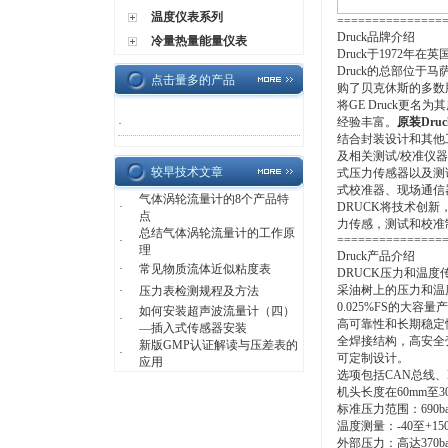
温度仪表系列
===============
Druck品牌介绍
冷量热量能量仪表
Druck于1972
Druck的总部位于
点击量多的产品
购了贝克休斯的多数股
将GE Druck更名
经验丰富。
原装Dru
·
结合封装设计和其他工
及相关测试/校准仪器
较早技术文章
式压力传感器以及测
式校准器、现场通信
气体涡轮流量计的8个产品特
·
DRUCK将技术创
点
力传感，测试和校准
总结气体涡轮流量计的工作原
===============
·
理
Druck产品介绍
·
常见物质流体近似粘度表
DRUCK压力和温度传
采油树上的压力和温度
·
压力表检测规程及方法
0.025%FS的大
如何安装超声波流量计（四）
·
高可靠性和长期稳定
—插入式传感器安装
全焊接结构，高安全
新版GMP认证解读与压差表的
·
可定制设计。
应用
选项包括CAN总线、Mo
机头长度在60mm至3
标准压力范围：690bar
温度测量：-40至+150
外部压力：高达370ba