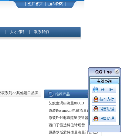
馈
|
人才招聘
|
联系我们
仪表系列
>>其他进口品牌
推荐产品
·
艾默生涡街流量8800D
·
原装Rosemount电磁流量计
·
原装E+H电磁流量变送器
·
西门子雷达料位计现货
·
原装罗斯蒙特质量流量计DN25