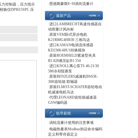
·
恩德斯豪斯E+H涡街流量计
K压力控制器，压力指示
仪DPI615SPC 压
最新产品
·
进口LAMBRECHT风速传感器自
动雨量计风向标
·
原装VEM卧式异步电机
K21R80G4HB30 三相马达
·
进口KAMAN电涡流传感器
KD2306-60U1转换模块
·
原装ROEMHELD紧凑型夹具
B1.828液压缸B1.554
·
进口KNOLL离心泵TS 40-21/30
586冷却阻塞泵
·
原装BENZLERS减速机BS63E-
30H齿轮箱 联轴器
·
原装ELMOT-SCHAFER齿轮电动
机减速电机马达
·
代理LEONARD齿轮箱减速器
GSW编码器
较早新闻
·
涡轮流量计使用的注意事项
·
电磁热量表Modbus协议命令编码
定义和寄存器定义