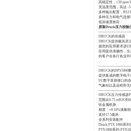
高稳定性，±50 ppm
宽温度范围，高达 -55 至 
多种输出配置，RS232、
多种压力和电气连接
低加速度效应
原装Druck压力校验仪
---------------------------
DRUCK的传感器
DRUCK提供极其
据您的应用要求进行
应用提供准确性，生
的客户在各行各业环
。
---------------------------
DRUCK的DPS50
提供集成的数字电子设
I²C数字直接接口
气象站以及远程和无
---------------------------
DRUCK压力传感器PT
范围从0.75 mH2O到6
钛金属机身
精度：±0.10%满量程(
直径17.5毫米
全系列安装配件
Druck PTX 
PTX1800系列-P