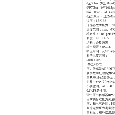
0至35bar（0至507p
0至70bar（0至1015
0至100bar（0至1450
0至200bar（0至2900
过压：1.5X FS
传感器故障压力：2.0X
温度范围：max.-40°C
稳定性：±100 ppm F
精度：±0.01%FS
结构：介质隔离
输出配置：RS-232、
响应时间：从10%到9
补偿温度范围：
-10至+50°C
-40至+85°C
压力传感器ADROI
新的数字处理能力相
围从70mbar到350bar
它是一种数字补偿传
小的空间。ADROIT6
0.1%FS总性能。
谐振压力传感器RPS/
目前的标准压力测量技
压力和电气连接，以满足
高稳定性压力测量要
高精度，在补偿温度范围