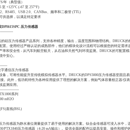
 FS/年（典型值）
+125°C (-67 至 257°F)
RS485、USB 2.0、CANBus、频率和二极管 (TTL)
可供选择，以满足特定要求
DPI615SPC 压力传感器
------------
灵活的硅压力传感器产品系列，支持各种精度，输出，温度范围和物理结构。DRUCK
配置。使用经过严格认证的成熟部件，他们的模块化设计流程可以根据您的特定需求
产率和安全性 - 从汽车到航空航天，从石油和天然气到环境监测。DRUCK的可配置
境中安心。
-------
00数字通信压力传感器
备，可将性能提升至传统模拟传感器水平。DRUCK的DPS5000压力传感器坚固且
的连接。此外，低功耗特性为各种应用提供了理想的解决方案，例如气体容量校正器/仪表
线监测应用。
-----------------
X1800系列
00 mH2O
FS)直线(BSL)
1800系列压力传感器为静水液位测量提供了易于使用的解决方案。钛合金传感器可浸入水中，适
TX1830/PTX1840压力传感器（4-20 mA输出）。提供全面的配件以提高安装、操作和维