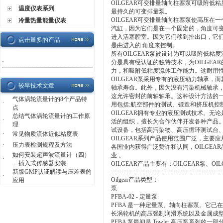
OILGEAR可变排量轴向柱塞泵可吸附低粘
温度仪表系列
最持久的可变排量泵。
OILGEAR可变排量轴向柱塞泵使高压
冷量热量能量仪表
汽缸，因为它们是在一个固定的，角度可
进入活塞腔室。因为它们移到排出口，它
点击量多的产品
是由进入的 角度来控制。
所有OILGEAR泵被设计为可以吸附低粘度流体，例
·
分是具有经认证的独特技术，为OILGEA
力，和吸附低粘度流体工作能力。这耐用性
OILGEAR泵采用专有的液压动力轴承，
较早技术文章
轴承寿命。此外，因为没有污染机械轴承，O
这允许密封的前轴轴承。这种设计方法的
气体涡轮流量计的8个产品特
·
用包括:航空部件的测试、锻造和挤压机
点
OILGEAR拥有专业的液压测试技术。无
总结气体涡轮流量计的工作原
·
活的组织，擅长为合作伙伴开发各种产品。O
理
试设备，包括高污染物、高压循环测试台
·
常见物质流体近似粘度表
OILGEAR系列产品使用范围广泛，主要
·
压力表检测规程及方法
各国业内获得广泛赞许和认同，OILGEAR
如何安装超声波流量计（四）
业 。
·
—插入式传感器安装
OILGEAR产品主要有：OILGEAR泵、OI
新版GMP认证解读与压差表的
================================
·
Oilgear产品类型：
应用
泵
PFBA-02 - 定量泵
PFBA 是一种定量泵、轴向柱塞泵。它
长涡轮机的高压强制润滑系统以及金属成型机
PFBA 泵最初是 Towler 高压泵系列的