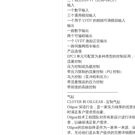
三个独立闭环 PI（比例与积分）
输入
一个数字输入
三个通用模拟输入
一个用于 LVDT 的精细可调模拟输入
输出
一路数字输出
两个可编程输出
一个 LVDT 激励正弦输出
一路伺服阀指令输出
产品选项
EPC3 单元可配置为多种类型的控制应用
流量控制
压力控制或负载控制
带压力限制的流量控制（PQ 控制）
马力控制（泵冲程和压力）
带流量预设的压力控制
带前馈的高级控制
------------------------------------------
气缸
CLOVER 和 OILGEAR - 定制气缸
Oilgear 深谙行业，是一家实力雄厚的优质液压
时满足客户需求而自豪。
Oilgear技术工程团队对所有新设计进行
查，以确保满足客户需求。
Oilgear的目标始终是作为一家单一来源
求。无论他们是从客户提供的完整详细图