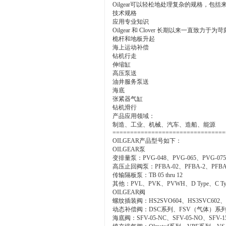
Oilgear可以轻松地处理复杂的规格，包括来自
技术规格
应用专业知识
Oilgear 和 Clover 长期以来一
桅杆和地板升起
海上运动补偿
钻机行走
伸缩缸
高压泵送
油井服务泵送
海底
张紧器气缸
钻机滑行
产品应用领域：
制造、工业、机械、汽车、造船、能源
================================
OILGEAR产品型号如下：
OILGEAR泵
变排量泵：PVG-048、PVG-065、PVG-075
高压止回阀泵：PFBA-02、PFBA-2、PFBA-2
传输隔板泵：TB 05 thru 12
其他：PVL、PVK、PVWH、D Type、C Ty
OILGEAR阀
螺纹插装阀：HS2SVO604、HS3SVC602、H
动态补偿阀：DSC系列、FSV（气体）系列
海底阀：SFV-05-NC、SFV-05-NO、SFV-15