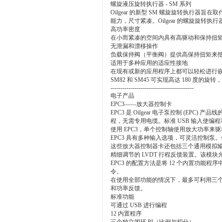
螺旋液压旋转执行器 - SM 系列
Oilgear 的新型 SM 螺旋旋转执
能力，尺寸紧凑。Oilgear 的螺旋旋转执
高功率密度
在小而紧凑的空间内具有高驱动和保持扭
无泄漏和漂移操作
负载保持阀（平衡阀）提供高保持扭矩来
适用于多种应用的适应性接地
在现有或新的应用程序上都可以轻松进行
SM82 和 SM45 可实现高达 180 度的旋转，
------------------------------------------
电子产品
EPC3——放大器控制卡
EPC3 是 Oilgear 电子泵控制 (E
程，无需专用电缆。标准 USB 输入使编
使用 EPC3，单个控制轴使用放大功率来
EPC3 具有多种输入选项，可灵活控制
这些放大器控制器卡还包括三个通用模拟输入。这
精细调节的 LVDT 行程反馈装置。该模
EPC3 的配置方法是将 12 个内置功
令。
在使用全部功能的情况下，最多可利用三个独
和功率反馈。
标准功能
可通过 USB 进行编程
12 内置程序