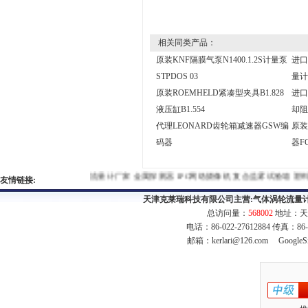
相关同类产品：
原装KNF隔膜气泵N1400.1.2S计量泵
进口
STPDOS 03
量计
原装ROEMHELD紧凑型夹具B1.828
进口K
液压缸B1.554
却阻
代理LEONARD齿轮箱减速器GSW编
原装
码器
器F
流量计厂家
金属探测器
IPC网络摄像机
复合盐雾试验箱
塑料磁力
友情链接:
天津克莱瑞科技有限公司主营:
气体涡轮流量
总访问量：
568002
地址：天
电话：86-022-27612884 传真：86
邮箱：
kerlari@126.com
GoogleS