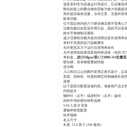
该泵系列专为高速运行而设计。它还兼容高
附在斜盘上的聚合物涂层板为推力负载提
滑并提供箱体流量，冷却主泵，无需外部
标准功能
位于固定体内的六个硬化钢活塞不受离心
活塞负载仅由泵送作用引起，因此可以实
静水平衡钢制活塞鞋
减少活塞鞋负载并提供润滑以延长使用寿
有利于高度的抗污染耐磨性
允许更高压力下运行且使用寿命长
允许使用低粘度或其他特殊流体（包括 95/
单斜盘，
进口Oilgear泵L723888-314
硬化钢，具有耐硬磨损性能
进水阀
入口和出口止回阀均采用正座式设计，以
坚固、高响应、轻质的阀芯结构确保长使
选项
以下是部分配置选项列表。请参阅产品文
内部提升
顺时针（左手）或逆时针（右手）旋转
四种不同的密封材料选择
SAE A 或 B 安装
通轴串联泵配置
技术规格
名义尺寸:
长度: 13.6 英寸 (346 毫米)