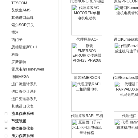
代理NORGREN电磁
原装PROCO
TESCOM
阀SXE9575
列水泵 叶片泵
艾默生AMS
HERION价格
泵价格
其他进口品牌
索尔SOR开关
横河
代理原装AC-
进口Kumera
西门子
MOTOREN单相电机
电机齿轮
恩德斯豪斯E+H
电动机
科隆
罗斯蒙特
霍尼韦尔Honeywell
德国VEGA
原装EMERSON
代理Benzler
EPRO振动传感器
马达千斤
进口流量计系列
PR6423 PR9268
进口液位计系列
进口变送器系列
其他进口仪表
流量仪表系列
代理原装RAEL三相
代理进口
节流装置
防爆电机
PARVALUX
马达电机
物位液位仪表
压力仪表系列