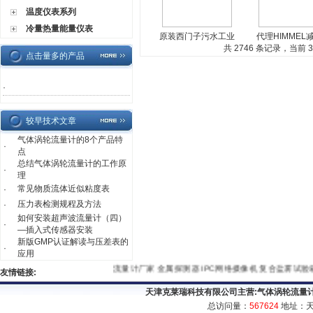
温度仪表系列
冷量热量能量仪表
原装西门子污水工业
代理HIMMEL
用水电磁流量计价格
共 2746 条记录，当前 30
电机价格
点击量多的产品
·
较早技术文章
气体涡轮流量计的8个产品特
·
点
总结气体涡轮流量计的工作原
·
理
常见物质流体近似粘度表
·
压力表检测规程及方法
·
如何安装超声波流量计（四）
·
—插入式传感器安装
新版GMP认证解读与压差表的
·
应用
流量计厂家
金属探测器
IPC网络摄像机
复合盐雾试验箱
友情链接:
天津克莱瑞科技有限公司主营:
气体涡轮流量
总访问量：
567624
地址：天