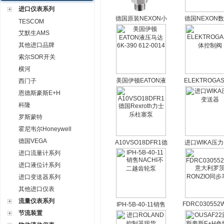
进口仪表系列
德国原装NEXON小
德国NEXON
TESCOM
型压力变送器
示压力传感
艾默生AMS
PA1000 PA1500
PN3000
其他进口品牌
索尔SOR开关
横河
美国伊顿EATON液
ELEKTROGA
西门子
压马达6K-390 612-
控制阀
恩德斯豪斯E+H
0014
科隆
罗斯蒙特
霍尼韦尔Honeywell
德国VEGA
A10VSO18DFR1德
进口WIKA压
国Rexroth力士乐柱
器
进口流量计系列
塞泵
进口液位计系列
进口变送器系列
其他进口仪表
流量仪表系列
FDRC030552
IPH-5B-40-11销售
意大利罗茨RON
节流装置
NACHI不二越齿轮泵
同步马达