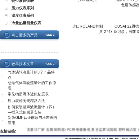
物位液位仪表
压力仪表系列
温度仪表系列
冷量热量能量仪表
进口ROLAND控制
OUSAF22恩
器现货
共 2748 条记录，当前 34
斯E+H色纯度
点击量多的产品
感器
·
较早技术文章
气体涡轮流量计的8个产品特
·
点
总结气体涡轮流量计的工作原
·
理
常见物质流体近似粘度表
·
压力表检测规程及方法
·
如何安装超声波流量计（四）
·
—插入式传感器安装
新版GMP认证解读与压差表的
·
应用
流量计厂家
金属探测器
IPC网络摄像机
复合盐雾试验箱
塑料磁力
友情链接: