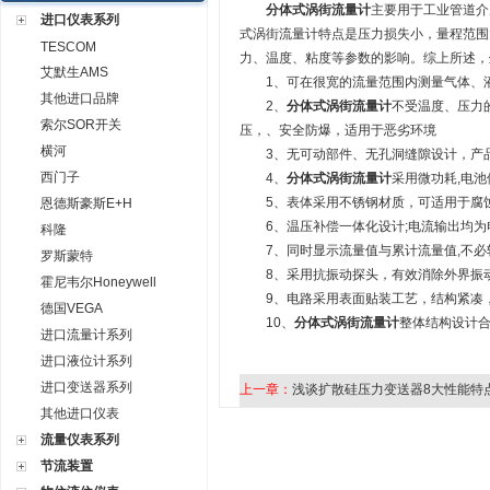
分体式涡街流量计
主要用于工业管道介
进口仪表系列
式涡街流量计特点是压力损失小，量程范围
TESCOM
力、温度、粘度等参数的影响。综上所述，
艾默生AMS
1、可在很宽的流量范围内测量气体、液
其他进口品牌
2、
分体式涡街流量计
不受温度、压力
索尔SOR开关
压，、安全防爆，适用于恶劣环境
横河
3、无可动部件、无孔洞缝隙设计，产品
西门子
4、
分体式涡街流量计
采用微功耗,电池
5、表体采用不锈钢材质，可适用于腐
恩德斯豪斯E+H
6、温压补偿一体化设计;电流输出均为电
科隆
7、同时显示流量值与累计流量值,不必
罗斯蒙特
8、采用抗振动探头，有效消除外界振
霍尼韦尔Honeywell
9、电路采用表面贴装工艺，结构紧凑，可
德国VEGA
10、
分体式涡街流量计
整体结构设计
进口流量计系列
进口液位计系列
进口变送器系列
上一章：
浅谈扩散硅压力变送器8大性能特
其他进口仪表
流量仪表系列
节流装置