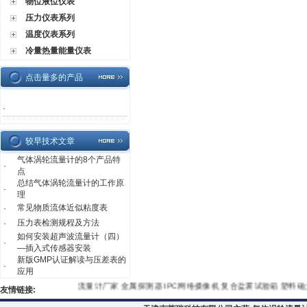
物位液位仪表
压力仪表系列
温度仪表系列
冷量热量能量仪表
点击量多的产品
·
较早技术文章
气体涡轮流量计的8个产品特
·
点
总结气体涡轮流量计的工作原
·
理
常见物质流体近似粘度表
·
压力表检测规程及方法
·
如何安装超声波流量计（四）
·
—插入式传感器安装
新版GMP认证解读与压差表的
·
应用
流量计厂家
金属探测器
IPC网络摄像机
复合盐雾试验箱
塑料
友情链接: