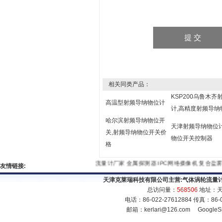
相关同类产品：
KSP200乌鲁木
高温型射频导纳物位计
计,高精度射频导纳
哈尔滨射频导纳物位开
天津射频导纳物位计
关,射频导纳物位开关价
物位开关控制器
格
流量计厂家
金属探测器
IPC网络摄像机
复合
友情链接:
天津克莱瑞科技有限公司主营:
气体涡轮流量
总访问量：
568506
地址：天
电话：86-022-27612884 传真：86
邮箱：
kerlari@126.com
GoogleS