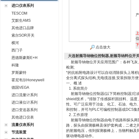
进口仪表系列
TESCOM
艾默生AMS
其他进口品牌
索尔SOR开关
横河
点击放大
西门子
大连射频导纳物位控制器,射频导纳料位开
恩德斯豪斯E+H
射频导纳物位开关应用范围广：各种飞灰、
科隆
检测;
罗斯蒙特
*的抗粘附电路设计可以自动消除探头上堆积
全分离式探头结构,无电缆连接,安装拆除方便
霍尼韦尔Honeywell
一、概 述
德国VEGA
1. 系统简介
射频导纳物位控制器(以下简称控制器)它由
进口流量计系列
shieid技术，*排除了传感探杆因挂料、
进口液位计系列
性。可广泛应用于冶金、化工、石油、电力
和控制，并可与PLC可编程控制器或DCS
进口变送器系列
2. 工作原理
其他进口仪表
射频导纳物位控制器由电子线路和探头两部
流量仪表系列
路，探头由探测极棒及保护套构成，二者之
的射频电压，传到探测极棒上，当物料触及
节流装置
驱动继电器动作。