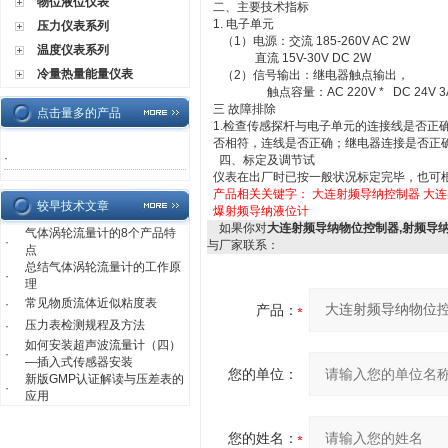
物位液位仪表
二、主要技术指标
1. 电子单元
压力仪表系列
（1）电源：交流 185-260V AC 2W
温度仪表系列
直流 15V-30V DC 2W
冷量热量能量仪表
（2）信号输出：继电器触点输出，
触点容量：AC 220V * DC 24V 3
三 故障排除
点击量多的产品
1.检查传感探杆与电子单元的连接线是否正
否相符，连线是否正确；继电器连接是否正
·
四、标定及调节试
仪表在出厂时已按一般状况标定完毕，也可
产品相关关键字：
大连射频导纳控制器
大连
较早技术文章
爆射频导纳液位计
如果你对
大连射频导纳物位控制器,射频导
气体涡轮流量计的8个产品特
·
与厂家联系：
点
总结气体涡轮流量计的工作原
·
理
常见物质流体近似粘度表
·
产品：
压力表检测规程及方法
·
如何安装超声波流量计（四）
·
—插入式传感器安装
您的单位：
新版GMP认证解读与压差表的
·
应用
您的姓名：