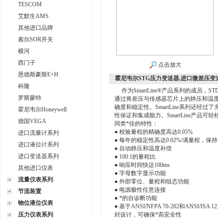
TESCOM
艾默生AMS
其他进口品牌
索尔SOR开关
横河
西门子
点击放大
恩德斯豪斯E+H
霍尼韦尔STG压力变送器,进口微差压变
科隆
作为SmartLine®产品系列的成员，S
罗斯蒙特
通过将差压与传感器芯片上的静压和温
确度和稳定性。SmartLine系列还经过了
霍尼韦尔Honeywell
性保证和集成能力。SmartLine产品
德国VEGA
同类*佳的特性：
● 校验量程的精确度高达0.05%
进口流量计系列
● 每年的稳定性高达0.02%/满量程，保持
进口液位计系列
● 自动静压和温度补偿
进口变送器系列
● 100:1的量程比
● 响应时间快达100ms
其他进口仪表
● 字母数字显示功能
流量仪表系列
● 外部零位、量程和组态功能
● 电源极性任意连接
节流装置
● *的自诊断功能
物位液位仪表
● 基于ANSI/NFPA 70-202和ANSI/ISA 
压力仪表系列
封设计，可确保*高安全性