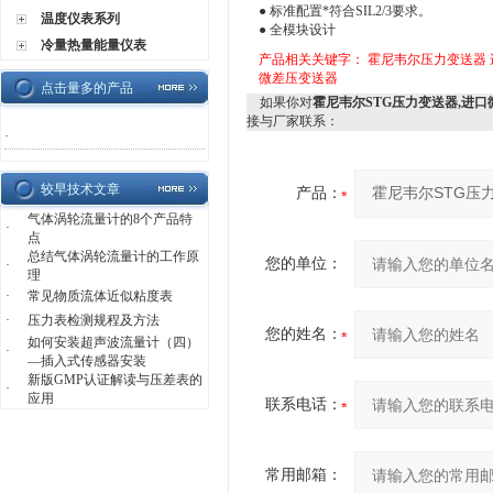
● 标准配置*符合SIL2/3要求。
温度仪表系列
● 全模块设计
冷量热量能量仪表
产品相关关键字：
霍尼韦尔压力变送器
微差压变送器
点击量多的产品
如果你对
霍尼韦尔STG压力变送器,进
接与厂家联系：
·
较早技术文章
产品：
气体涡轮流量计的8个产品特
·
点
总结气体涡轮流量计的工作原
您的单位：
·
理
·
常见物质流体近似粘度表
·
压力表检测规程及方法
您的姓名：
如何安装超声波流量计（四）
·
—插入式传感器安装
新版GMP认证解读与压差表的
·
应用
联系电话：
常用邮箱：