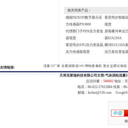
相关同类产品：
德国NEXON数字显示压
霍尼韦尔智能
力传感器PN3000
现货
代理西门子PDS压力变送
原装横河单法
器现货
器EJA210A
霍尼韦尔STG压力变送器,
横河EJA110A
压力传感器现货
法兰差压变送
流量计厂家
金属探测器
IPC网络摄像机
复合盐雾试验箱
塑
友情链接:
天津克莱瑞科技有限公司主营:
气体涡轮流量
总访问量：
568002
地址：天
电话：86-022-27612884 传真：86
邮箱：
kerlari@126.com
GoogleS
推