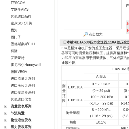
TESCOM
艾默生AMS
其他进口品牌
索尔SOR开关
横河
点击放大
西门子
日本横河EJA530压力变送器,110A差压变
恩德斯豪斯E+H
EJX
是横河电机开发的差压变送器，采用经
科隆
器即可同时测量差压和静压，提供高精度和*的长期
罗斯蒙特
力和压力变送器用于测量液体、气体或蒸汽
通讯协议。
霍尼韦尔Honeywell
EJX510A
德国VEGA
A
膜盒
进口流量计系列
0 ~ 200 kPa
0
进口液位计系列
测
EJX510A
(0 ~ 29 psi)
(0 
量
进口变送器系列
范
-100 ~ 200 kPa
-0.
其他进口仪表
EJX530A
围
(-14.5 ~ 29 psi)
(-14.
流量仪表系列
8 ~ 200 kPa
0.0
测量量程
节流装置
(1.16 ~ 29 psi)
(5.8
物位液位仪表
精度
±0.1%
压力仪表系列
防护等级
IP67