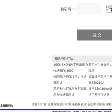
验证码：
相关同类产品：
德国NEXON数字显示压力
霍尼韦尔智能压
传感器PN3000
现货
代理西门子PDS压力变送
原装横河单法兰
器现货
器EJA210A
霍尼韦尔STG压力变送器,
横河EJA110A差
压力传感器现货
法兰差压变送器
流量计厂家
金属探测器
IPC网络摄像机
复合盐雾试验箱
塑料
友情链接: