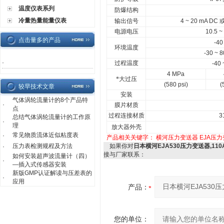
温度仪表系列
防爆结构
冷量热量能量仪表
输出信号
4 ~ 20 mA DC
电源电压
10.5 ~
点击量多的产品
-40
环境温度
-30 ~ 
·
过程温度
-40
4 MPa
*大过压
(580 psi)
(
较早技术文章
安装
气体涡轮流量计的8个产品特
·
膜片材质
点
过程连接材质
3
总结气体涡轮流量计的工作原
·
理
放大器外壳
常见物质流体近似粘度表
·
产品相关关键字：
横河压力变送器
EJA压
压力表检测规程及方法
如果你对
日本横河EJA530压力变送器,11
·
接与厂家联系：
如何安装超声波流量计（四）
·
—插入式传感器安装
新版GMP认证解读与压差表的
·
应用
产品：
您的单位：