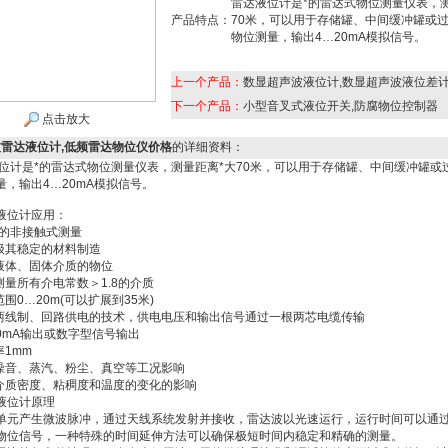
雷达液位计是*的雷达式物位测量仪表，
产品特点：
70米，可以用于存储罐、中间缓冲罐或
物位测量，输出4…20mA模拟信号。
上一个产品：
数显超声波液位计,数显超声波液位差
下一个产品：
小型音叉式液位开关,防腐物位控制器
点击放大
雷达液位计,低频雷达物位仪价格
的详细资料：
计是*的雷达式物位测量仪表，测量距离*大70米，可以用于存储罐、中间缓冲罐或
量，输出4…20mA模拟信号。
液位计应用：
*的非接触式测量
极其稳定的材料制造
液体、固体介质的物位
测量所有介电常数＞1.8的介质
围0…20m(可以扩展到35米)
两线制、回路供电的技术，供电电压和输出信号通过一根两芯电缆传输
20mA输出或数字型信号输出
率1mm
噪音、蒸汽、粉尘、真空等工况影响
介质密度、粘稠度和温度的变化的影响
液位计原理
元产生微波脉冲，通过天线系统发射并接收，雷达波以光速运行，运行时间可以通
物位信号，一种特殊的时间延伸方法可以确保极短时间内稳定和精确的测量。