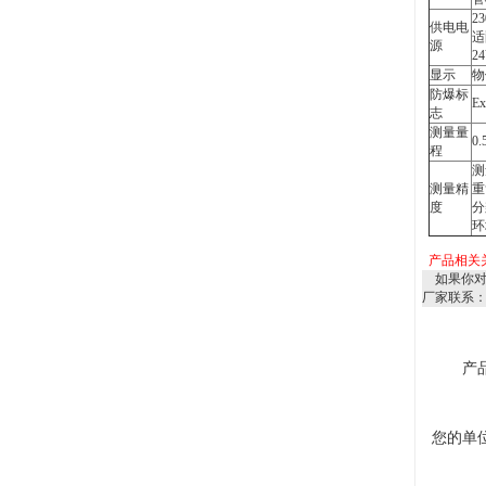
23
供电电
适
源
2
显示
物
防爆标
Ex
志
测量量
0.
程
测
测量精
重
度
分
环
产品相关
如果你
厂家联系
产
您的单