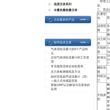
即使工况
温度仪表系列
波。
三、雷达
冷量热量能量仪表
主要型
雷
号
点击量多的产品
适用范
非
围
腔
·
喇
法兰材
31
较早技术文章
质
Ta
天线材
31
气体涡轮流量计的8个产品特
·
质
Ta
点
DN
总结气体涡轮流量计的工作原
标准法
·
D
理
兰
3"
常见物质流体近似粘度表
·
螺纹连
-
压力表检测规程及方法
接
·
特殊法
如何安装超声波流量计（四）
按
·
兰
—插入式传感器安装
喇
新版GMP认证解读与压差表的
·
喇
应用
喇
天线类
喇
型
管
管
管