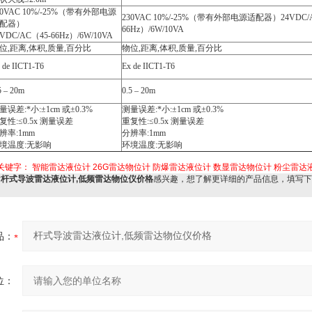
0VAC 10%/-25%
（带有外部电源
230VAC 10%/-25%
（带有外部电源适配器）24VDC/A
配器）
66Hz）/6W/10VA
4VDC/AC（45-66Hz）/6W/10VA
位,距离,体积,质量,百分比
物位,距离,体积,质量,百分比
 de IICT1-T6
Ex de IICT1-T6
5
– 20m
0.5
– 20m
量误差:*小:±1cm 或±0.3%
测量误差:*小:±1cm 或±0.3%
复性:≤0.5x 测量误差
重复性:≤0.5x 测量误差
辨率:1mm
分辨率:1mm
境温度:无影响
环境温度:无影响
关键字：
智能雷达液位计
26G雷达物位计
防爆雷达液位计
数显雷达物位计
粉尘雷达
对
杆式导波雷达液位计,低频雷达物位仪价格
感兴趣，想了解更详细的产品信息，填写下
：
品：
位：