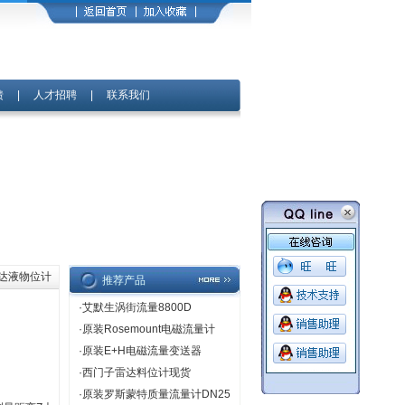
馈
|
人才招聘
|
联系我们
雷达液物位计
推荐产品
·
艾默生涡街流量8800D
·
原装Rosemount电磁流量计
·
原装E+H电磁流量变送器
·
西门子雷达料位计现货
·
原装罗斯蒙特质量流量计DN25