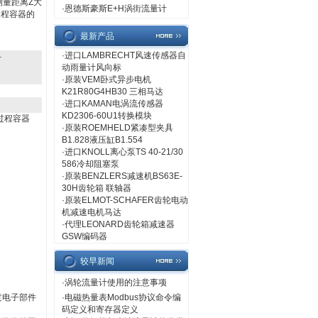
测量距离Z大
·
恩德斯豪斯E+H涡街流量计
过程容器的
最新产品
·
进口LAMBRECHT风速传感器自
计
动雨量计风向标
·
原装VEM卧式异步电机
K21R80G4HB30 三相马达
·
进口KAMAN电涡流传感器
KD2306-60U1转换模块
过程容器
·
原装ROEMHELD紧凑型夹具
B1.828液压缸B1.554
·
进口KNOLL离心泵TS 40-21/30
586冷却阻塞泵
·
原装BENZLERS减速机BS63E-
30H齿轮箱 联轴器
·
原装ELMOT-SCHAFER齿轮电动
机减速电机马达
·
代理LEONARD齿轮箱减速器
GSW编码器
较早新闻
·
涡轮流量计使用的注意事项
过电子部件
·
电磁热量表Modbus协议命令编
码定义和寄存器定义