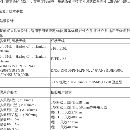
比较复杂的情况下，存在虚假回波，用的微处理技术和调试软件也可以准确的识别
液位计技术参数
达液位计
接触式雷达物位计，适用于测量距离,物位,液体体积,粘性介质,浆状介质;适用于储罐,
体
叭天线, 管状天线
杆状天线
6
，316L，Hasloy C4，Titanium，
316
，316L
ntalum
6
，316L，Hasloy C4，Titanium，
PTFE
，PP
ntalum
80-DN150/PN16,PN40;
N200PN10,PN16
DN50-DN150/PN16,PN40; 2"-6"ANSI150lb,300lb
-8"ANSI150lb,300lb
G1.5
”螺纹;2”Tri-Clamp;51mmSMS;DN50 卫生型
照用户要求
按照用户要求
叭天线I 型（￠80mm）
T
型杆状天线PTFE384mm
叭天线II 型（￠100mm）
T型杆状天线PTFE 500mm静井用天线
叭天线III 型（￠140mm）
I型PTFE 天线270mm
叭天线IV 型（￠200mm）
I型PTFE 天线400mm
状天线≤1.0m
I型PP 天线270mm
状天线≤1.5m
I型PP 天线400mm
状天线≤2.0m