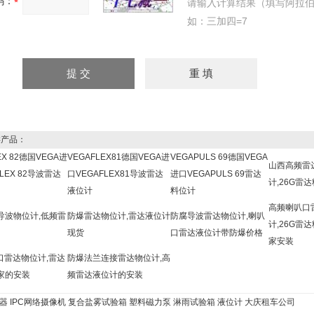
码：
请输入计算结果（填写阿拉
如：三加四=7
产品：
EX 82德国VEGA进
VEGAFLEX81德国VEGA进
VEGAPULS 69德国VEGA
山西高频雷
LEX 82导波雷达
口VEGAFLEX81导波雷达
进口VEGAPULS 69雷达
计,26G雷
液位计
料位计
高频喇叭口
导波物位计,低频雷
防爆雷达物位计,雷达液位计
防腐导波雷达物位计,喇叭
计,26G雷
现货
口雷达液位计带防爆价格
家安装
口雷达物位计,雷达
防爆法兰连接雷达物位计,高
家的安装
频雷达液位计的安装
IPC网络摄像机
复合盐雾试验箱
塑料磁力泵
淋雨试验箱
液位计
大庆租车公司