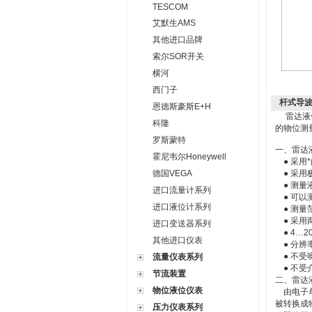
TESCOM
艾默生AMS
其他进口品牌
索尔SOR开关
横河
西门子
杆式导波
恩德斯豪斯E+H
雷达液位
科隆
的物位测
罗斯蒙特
一、雷达
霍尼韦尔Honeywell
● 采用
德国VEGA
● 采用
● 测量
进口流量计系列
● 可以
进口液位计系列
● 测量范
● 采用
进口变送器系列
● 4…
其他进口仪表
● 分辨
● 不受
流量仪表系列
● 不受
节流装置
二、雷达
物位液位仪表
由电子单
被转换成
压力仪表系列