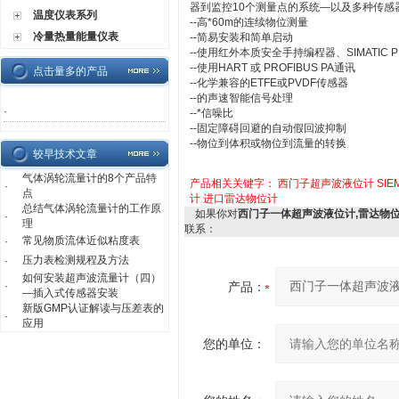
器到监控10个测量点的系统—以及多种传感
温度仪表系列
--高*60m的连续物位测量
冷量热量能量仪表
--简易安装和简单启动
--使用红外本质安全手持编程器、SIMATIC 
--使用HART 或 PROFIBUS PA通讯
点击量多的产品
--化学兼容的ETFE或PVDF传感器
--的声速智能信号处理
·
--*信噪比
--固定障碍回避的自动假回波抑制
--物位到体积或物位到流量的转换
较早技术文章
气体涡轮流量计的8个产品特
产品相关关键字：
西门子超声波液位计
SI
·
点
计
进口雷达物位计
总结气体涡轮流量计的工作原
如果你对
西门子一体超声波液位计,雷达物
·
理
联系：
常见物质流体近似粘度表
·
压力表检测规程及方法
·
如何安装超声波流量计（四）
·
产品：
—插入式传感器安装
新版GMP认证解读与压差表的
·
应用
您的单位：