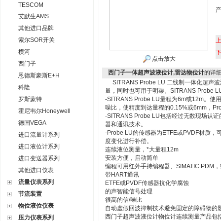
TESCOM
艾默生AMS
其他进口品牌
索尔SOR开关
横河
点击放大
西门子
西门子一体超声波液位计,雷达物位计
的详
恩德斯豪斯E+H
SITRANS Probe LU 二线制一体
科隆
量，同时也可用于明渠。SITRANS Pro
罗斯蒙特
-SITRANS Probe LU量程为6m或
噪比，使精度到达量程的0.15%或6mm，Pr
霍尼韦尔Honeywell
-SITRANS Probe LU包括经过无
德国VEGA
器和通讯技术。
-Probe LU的传感器为ETFE或PVDF材
进口流量计系列
度变化进行补偿。
进口液位计系列
连续液位测量，*大量程12m
安装方便，启动简单
进口变送器系列
编程可用红外手持编程器、SIMATIC PDM
其他进口仪表
带HART通讯
流量仪表系列
ETFE或PVDF传感器抗化学腐蚀
的声智能信号处理
节流装置
很高的信/噪比
物位液位仪表
自动虚假回波抑制技术避免固定的障碍物的
西门子超声波液位计物位计连续测量产品包
压力仪表系列