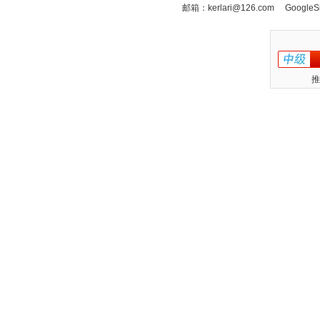
邮箱：
kerlari@126.com
GoogleS
推