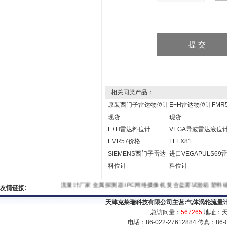
相关同类产品：
原装西门子雷达物位计
E+H雷达物位计FMR
现货
现货
E+H雷达料位计
VEGA导波雷达液位
FMR57价格
FLEX81
SIEMENS西门子雷达
进口VEGAPULS69
料位计
料位计
流量计厂家
金属探测器
IPC网络摄像机
复合盐雾试验箱
塑
友情链接:
天津克莱瑞科技有限公司主营:
气体涡轮流量
总访问量：
567265
地址：天
电话：86-022-27612884 传真：86